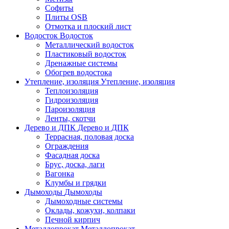
Софиты
Плиты OSB
Отмотка и плоский лист
Водосток
Водосток
Металлический водосток
Пластиковый водосток
Дренажные системы
Обогрев водостока
Утепление, изоляция
Утепление, изоляция
Теплоизоляция
Гидроизоляция
Пароизоляция
Ленты, скотчи
Дерево и ДПК
Дерево и ДПК
Террасная, половая доска
Ограждения
Фасадная доска
Брус, доска, лаги
Вагонка
Клумбы и грядки
Дымоходы
Дымоходы
Дымоходные системы
Оклады, кожухи, колпаки
Печной кирпич
Металлопрокат
Металлопрокат