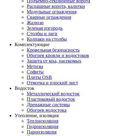
Подъемно-секционные ворота
Распашные ворота, калитки
Модульные ограждения
Сварные ограждения
Жалюзи
Зеленая изгородь
Столбы и лаги
Колпаки на столбы
Комплектующие
Кровельная безопасность
Обогрев кровли и водостоков
Защита от мха, насекомых
Метизы
Софиты
Плиты OSB
Отмотка и плоский лист
Водосток
Металлический водосток
Пластиковый водосток
Дренажные системы
Обогрев водостока
Утепление, изоляция
Теплоизоляция
Гидроизоляция
Пароизоляция