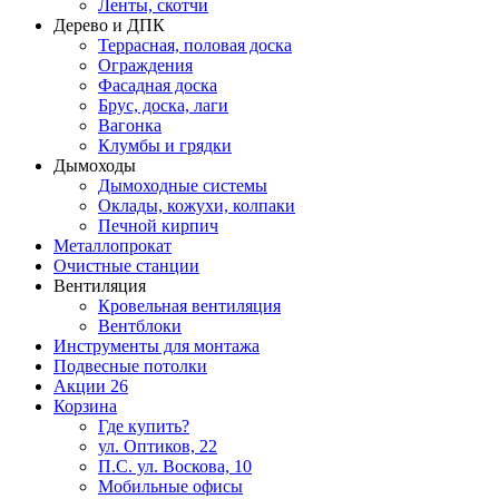
Ленты, скотчи
Дерево и ДПК
Террасная, половая доска
Ограждения
Фасадная доска
Брус, доска, лаги
Вагонка
Клумбы и грядки
Дымоходы
Дымоходные системы
Оклады, кожухи, колпаки
Печной кирпич
Металлопрокат
Очистные станции
Вентиляция
Кровельная вентиляция
Вентблоки
Инструменты для монтажа
Подвесные потолки
Акции
26
Корзина
Где купить?
ул. Оптиков, 22
П.С. ул. Воскова, 10
Мобильные офисы