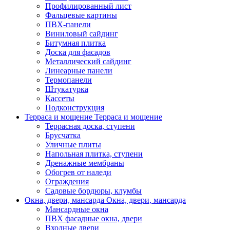
Профилированный лист
Фальцевые картины
ПВХ-панели
Виниловый сайдинг
Битумная плитка
Доска для фасадов
Металлический сайдинг
Линеарные панели
Термопанели
Штукатурка
Кассеты
Подконструкция
Терраса и мощение
Терраса и мощение
Террасная доска, ступени
Брусчатка
Уличные плиты
Напольная плитка, ступени
Дренажные мембраны
Обогрев от наледи
Ограждения
Садовые бордюры, клумбы
Окна, двери, мансарда
Окна, двери, мансарда
Мансардные окна
ПВХ фасадные окна, двери
Входные двери