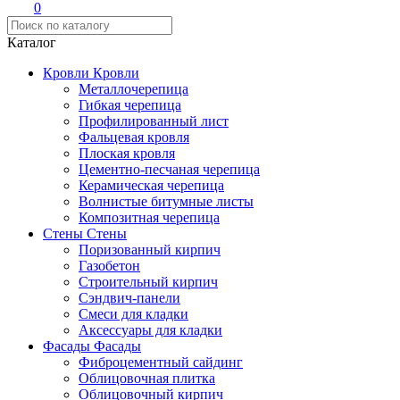
0
Каталог
Кровли
Кровли
Металлочерепица
Гибкая черепица
Профилированный лист
Фальцевая кровля
Плоская кровля
Цементно-песчаная черепица
Керамическая черепица
Волнистые битумные листы
Композитная черепица
Стены
Стены
Поризованный кирпич
Газобетон
Строительный кирпич
Сэндвич-панели
Смеси для кладки
Аксессуары для кладки
Фасады
Фасады
Фиброцементный сайдинг
Облицовочная плитка
Облицовочный кирпич