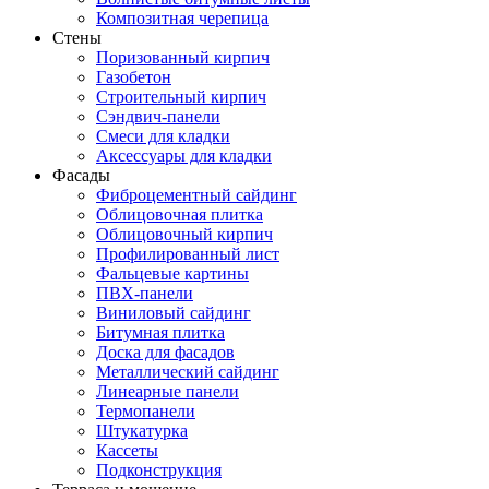
Композитная черепица
Стены
Поризованный кирпич
Газобетон
Строительный кирпич
Сэндвич-панели
Смеси для кладки
Аксессуары для кладки
Фасады
Фиброцементный сайдинг
Облицовочная плитка
Облицовочный кирпич
Профилированный лист
Фальцевые картины
ПВХ-панели
Виниловый сайдинг
Битумная плитка
Доска для фасадов
Металлический сайдинг
Линеарные панели
Термопанели
Штукатурка
Кассеты
Подконструкция