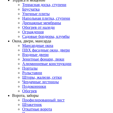
Терраса и мощение
Террасная доска, ступени
Брусчатка
Уличные плиты
Напольная плитка, ступени
Дренажные мембраны
Обогрев от наледи
Ограждения
Садовые бордюры, клумбы
Окна, двери, мансарда
Мансардные окна
ПВХ фасадные окна, двери
Входные двери
Зенитные фонари, люки
Алюминиевые конструкции
Порталы
Рольставни
Шторы, жалюзи, сетки
Чердачные лестницы
Подоконники
Обогрев
Ворота, заборы
Профилированный лист
Штакетник
Откатные ворота