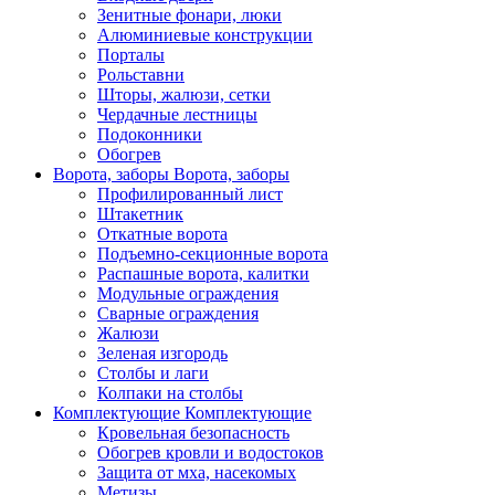
Зенитные фонари, люки
Алюминиевые конструкции
Порталы
Рольставни
Шторы, жалюзи, сетки
Чердачные лестницы
Подоконники
Обогрев
Ворота, заборы
Ворота, заборы
Профилированный лист
Штакетник
Откатные ворота
Подъемно-секционные ворота
Распашные ворота, калитки
Модульные ограждения
Сварные ограждения
Жалюзи
Зеленая изгородь
Столбы и лаги
Колпаки на столбы
Комплектующие
Комплектующие
Кровельная безопасность
Обогрев кровли и водостоков
Защита от мха, насекомых
Метизы