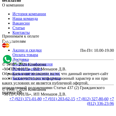
бесплатно
О компании
История компании
Наша команда
Вакансии
Статьи
Контакты
Принимаем к оплате
Покупателям
Акции и скидки
Пн-Пт: 10.00-19.00
Оплата товара
Доставка
Правовая информация
© 1998 – 2026 Компания
Возврат и обмен
«М-ПРОФИЛЬ», ИП Меньшов Д.В.
Калькулятор расчета ворот
Обращаем ваше внимание на то, что данный интернет-сайт
Калькулятор расчета сауны
носит исключительно информационный характер и ни при
каких условиях не является публичной офертой,
определяемой положениями Статьи 437 (2) Гражданского
© 1998 – 2026 Компания
кодекса РФ.
«М-ПРОФИЛЬ», ИП Меньшов Д.В.
+7 (921) 371-01-80
+7 (931) 203-62-15
+7 (812) 327-80-60
+7
(812) 336-23-96