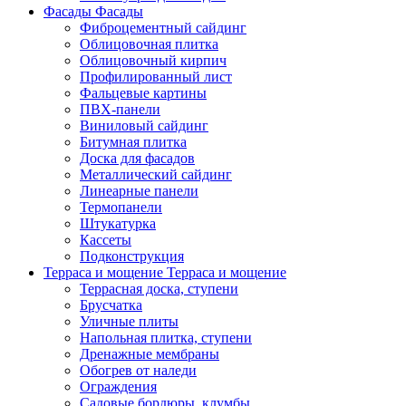
Фасады
Фасады
Фиброцементный сайдинг
Облицовочная плитка
Облицовочный кирпич
Профилированный лист
Фальцевые картины
ПВХ-панели
Виниловый сайдинг
Битумная плитка
Доска для фасадов
Металлический сайдинг
Линеарные панели
Термопанели
Штукатурка
Кассеты
Подконструкция
Терраса и мощение
Терраса и мощение
Террасная доска, ступени
Брусчатка
Уличные плиты
Напольная плитка, ступени
Дренажные мембраны
Обогрев от наледи
Ограждения
Садовые бордюры, клумбы