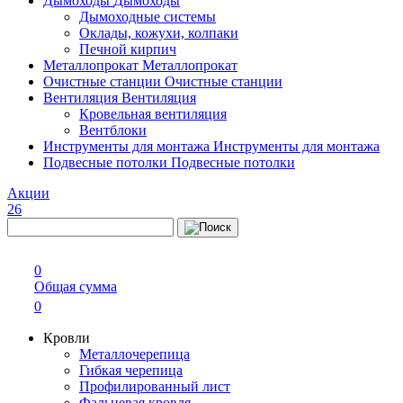
Дымоходы
Дымоходы
Дымоходные системы
Оклады, кожухи, колпаки
Печной кирпич
Металлопрокат
Металлопрокат
Очистные станции
Очистные станции
Вентиляция
Вентиляция
Кровельная вентиляция
Вентблоки
Инструменты для монтажа
Инструменты для монтажа
Подвесные потолки
Подвесные потолки
Акции
26
0
Общая сумма
0
Кровли
Металлочерепица
Гибкая черепица
Профилированный лист
Фальцевая кровля