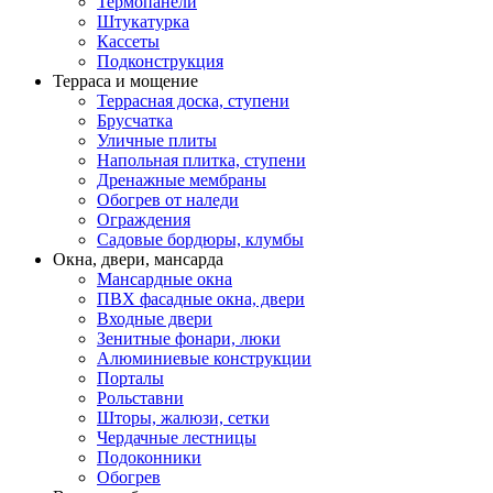
Термопанели
Штукатурка
Кассеты
Подконструкция
Терраса и мощение
Террасная доска, ступени
Брусчатка
Уличные плиты
Напольная плитка, ступени
Дренажные мембраны
Обогрев от наледи
Ограждения
Садовые бордюры, клумбы
Окна, двери, мансарда
Мансардные окна
ПВХ фасадные окна, двери
Входные двери
Зенитные фонари, люки
Алюминиевые конструкции
Порталы
Рольставни
Шторы, жалюзи, сетки
Чердачные лестницы
Подоконники
Обогрев