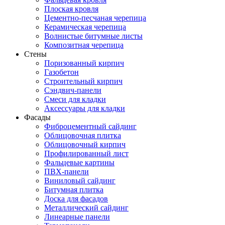
Плоская кровля
Цементно-песчаная черепица
Керамическая черепица
Волнистые битумные листы
Композитная черепица
Стены
Поризованный кирпич
Газобетон
Строительный кирпич
Сэндвич-панели
Смеси для кладки
Аксессуары для кладки
Фасады
Фиброцементный сайдинг
Облицовочная плитка
Облицовочный кирпич
Профилированный лист
Фальцевые картины
ПВХ-панели
Виниловый сайдинг
Битумная плитка
Доска для фасадов
Металлический сайдинг
Линеарные панели