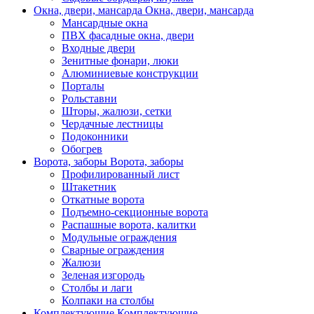
Окна, двери, мансарда
Окна, двери, мансарда
Мансардные окна
ПВХ фасадные окна, двери
Входные двери
Зенитные фонари, люки
Алюминиевые конструкции
Порталы
Рольставни
Шторы, жалюзи, сетки
Чердачные лестницы
Подоконники
Обогрев
Ворота, заборы
Ворота, заборы
Профилированный лист
Штакетник
Откатные ворота
Подъемно-секционные ворота
Распашные ворота, калитки
Модульные ограждения
Сварные ограждения
Жалюзи
Зеленая изгородь
Столбы и лаги
Колпаки на столбы
Комплектующие
Комплектующие