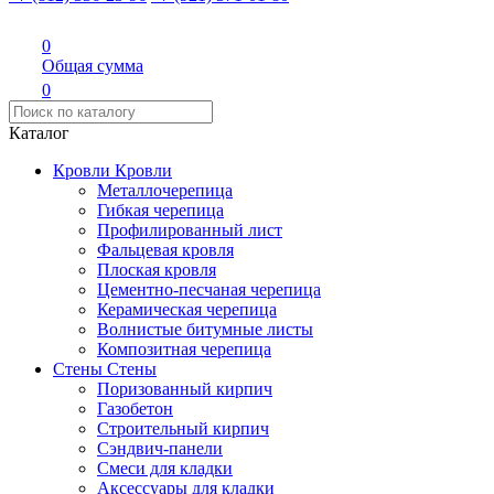
0
Общая сумма
0
Каталог
Кровли
Кровли
Металлочерепица
Гибкая черепица
Профилированный лист
Фальцевая кровля
Плоская кровля
Цементно-песчаная черепица
Керамическая черепица
Волнистые битумные листы
Композитная черепица
Стены
Стены
Поризованный кирпич
Газобетон
Строительный кирпич
Сэндвич-панели
Смеси для кладки
Аксессуары для кладки