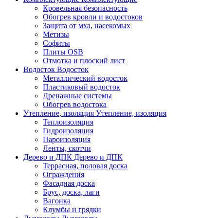
Кровельная безопасность
Обогрев кровли и водостоков
Защита от мха, насекомых
Метизы
Софиты
Плиты OSB
Отмотка и плоский лист
Водосток
Водосток
Металлический водосток
Пластиковый водосток
Дренажные системы
Обогрев водостока
Утепление, изоляция
Утепление, изоляция
Теплоизоляция
Гидроизоляция
Пароизоляция
Ленты, скотчи
Дерево и ДПК
Дерево и ДПК
Террасная, половая доска
Ограждения
Фасадная доска
Брус, доска, лаги
Вагонка
Клумбы и грядки