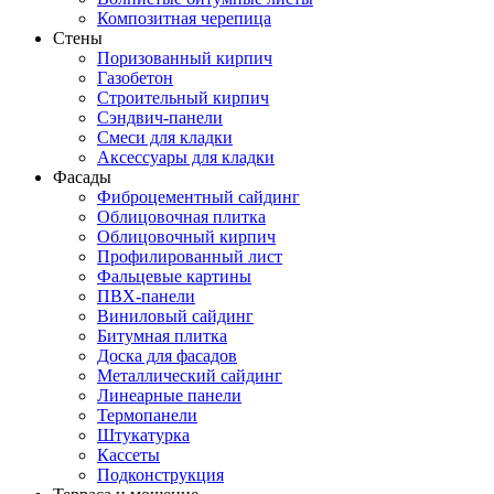
Композитная черепица
Стены
Поризованный кирпич
Газобетон
Строительный кирпич
Сэндвич-панели
Смеси для кладки
Аксессуары для кладки
Фасады
Фиброцементный сайдинг
Облицовочная плитка
Облицовочный кирпич
Профилированный лист
Фальцевые картины
ПВХ-панели
Виниловый сайдинг
Битумная плитка
Доска для фасадов
Металлический сайдинг
Линеарные панели
Термопанели
Штукатурка
Кассеты
Подконструкция