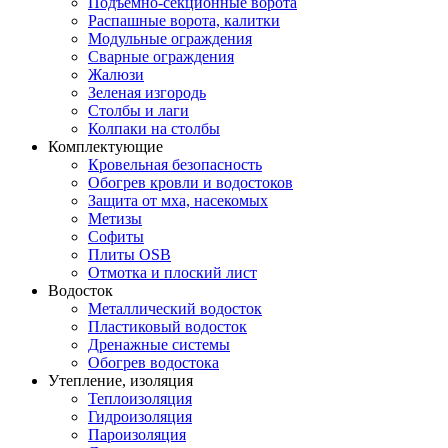
Подъемно-секционные ворота
Распашные ворота, калитки
Модульные ограждения
Сварные ограждения
Жалюзи
Зеленая изгородь
Столбы и лаги
Колпаки на столбы
Комплектующие
Кровельная безопасность
Обогрев кровли и водостоков
Защита от мха, насекомых
Метизы
Софиты
Плиты OSB
Отмотка и плоский лист
Водосток
Металлический водосток
Пластиковый водосток
Дренажные системы
Обогрев водостока
Утепление, изоляция
Теплоизоляция
Гидроизоляция
Пароизоляция