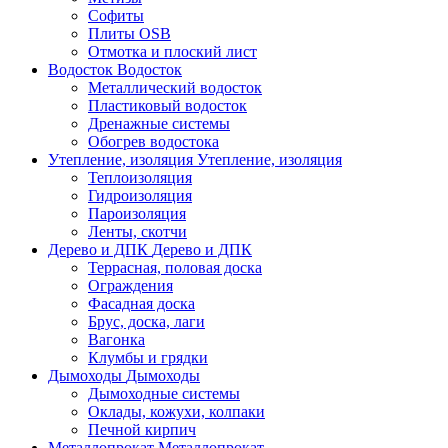
Софиты
Плиты OSB
Отмотка и плоский лист
Водосток
Водосток
Металлический водосток
Пластиковый водосток
Дренажные системы
Обогрев водостока
Утепление, изоляция
Утепление, изоляция
Теплоизоляция
Гидроизоляция
Пароизоляция
Ленты, скотчи
Дерево и ДПК
Дерево и ДПК
Террасная, половая доска
Ограждения
Фасадная доска
Брус, доска, лаги
Вагонка
Клумбы и грядки
Дымоходы
Дымоходы
Дымоходные системы
Оклады, кожухи, колпаки
Печной кирпич
Металлопрокат
Металлопрокат