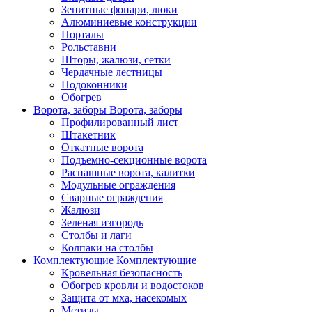
Зенитные фонари, люки
Алюминиевые конструкции
Порталы
Рольставни
Шторы, жалюзи, сетки
Чердачные лестницы
Подоконники
Обогрев
Ворота, заборы
Ворота, заборы
Профилированный лист
Штакетник
Откатные ворота
Подъемно-секционные ворота
Распашные ворота, калитки
Модульные ограждения
Сварные ограждения
Жалюзи
Зеленая изгородь
Столбы и лаги
Колпаки на столбы
Комплектующие
Комплектующие
Кровельная безопасность
Обогрев кровли и водостоков
Защита от мха, насекомых
Метизы