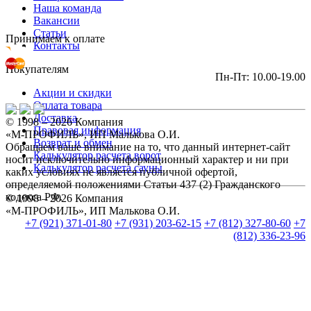
Наша команда
Вакансии
Статьи
Принимаем к оплате
Контакты
Покупателям
Пн-Пт: 10.00-19.00
Акции и скидки
Оплата товара
Доставка
© 1998 – 2026 Компания
Правовая информация
«М-ПРОФИЛЬ», ИП Малькова О.И.
Возврат и обмен
Обращаем ваше внимание на то, что данный интернет-сайт
Калькулятор расчета ворот
носит исключительно информационный характер и ни при
Калькулятор расчета сауны
каких условиях не является публичной офертой,
определяемой положениями Статьи 437 (2) Гражданского
кодекса РФ.
© 1998 – 2026 Компания
«М-ПРОФИЛЬ», ИП Малькова О.И.
+7 (921) 371-01-80
+7 (931) 203-62-15
+7 (812) 327-80-60
+7
(812) 336-23-96