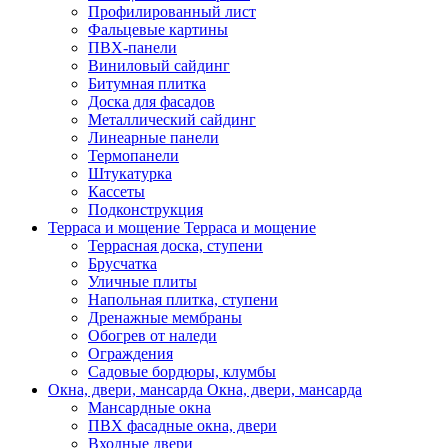
Профилированный лист
Фальцевые картины
ПВХ-панели
Виниловый сайдинг
Битумная плитка
Доска для фасадов
Металлический сайдинг
Линеарные панели
Термопанели
Штукатурка
Кассеты
Подконструкция
Терраса и мощение
Терраса и мощение
Террасная доска, ступени
Брусчатка
Уличные плиты
Напольная плитка, ступени
Дренажные мембраны
Обогрев от наледи
Ограждения
Садовые бордюры, клумбы
Окна, двери, мансарда
Окна, двери, мансарда
Мансардные окна
ПВХ фасадные окна, двери
Входные двери