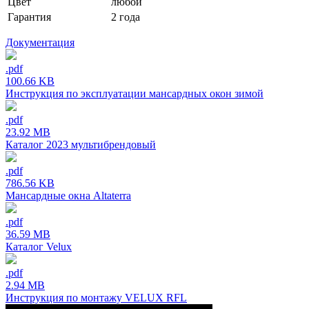
Цвет
любой
Гарантия
2 года
Документация
.pdf
100.66 KB
Инструкция по эксплуатации мансардных окон зимой
.pdf
23.92 MB
Каталог 2023 мультибрендовый
.pdf
786.56 KB
Мансардные окна Altaterra
.pdf
36.59 MB
Каталог Velux
.pdf
2.94 MB
Инструкция по монтажу VELUX RFL