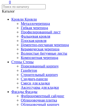
0
Каталог
Кровли
Кровли
Металлочерепица
Гибкая черепица
Профилированный лист
Фальцевая кровля
Плоская кровля
Цементно-песчаная черепица
Керамическая черепица
Волнистые битумные листы
Композитная черепица
Стены
Стены
Поризованный кирпич
Газобетон
Строительный кирпич
Сэндвич-панели
Смеси для кладки
Аксессуары для кладки
Фасады
Фасады
Фиброцементный сайдинг
Облицовочная плитка
Облицовочный кирпич