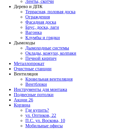
Ленты, скотчи
Дерево и ДПК
Террасная, половая доска
Ограждения
Фасадная доска
Брус, доска, лаги
Вагонка
Клумбы и грядки
Дымоходы
Дымоходные системы
Оклады, кожухи, колпаки
Печной кирпич
Металлопрокат
Очистные станции
Вентиляция
Кровельная вентиляция
Вентблоки
Инструменты для монтажа
Подвесные потолки
Акции
26
Корзина
Где купить?
ул. Оптиков, 22
П.С. ул. Воскова, 10
Мобильные офисы