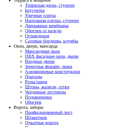
Терраса и мощение
Террасная доска, ступени
Брусчатка
Уличные плиты
Напольная плитка, ступени
Дренажные мембраны
Обогрев от наледи
Ограждения
Садовые бордюры, клумбы
Окна, двери, мансарда
Мансардные окна
ПВХ фасадные окна, двери
Входные двери
Зенитные фонари, люки
Алюминиевые конструкции
Порталы
Рольставни
Шторы, жалюзи, сетки
Чердачные лестницы
Подоконники
Обогрев
Ворота, заборы
Профилированный лист
Штакетник
Откатные ворота