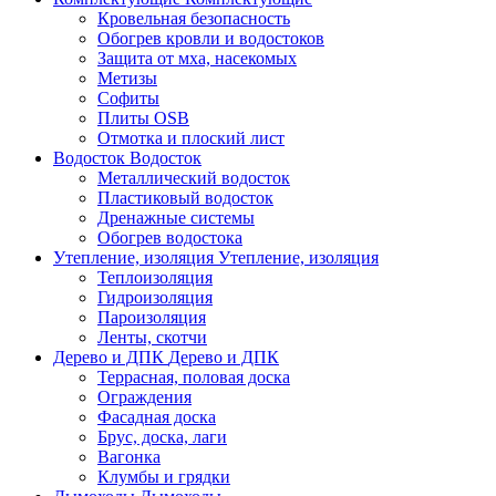
Кровельная безопасность
Обогрев кровли и водостоков
Защита от мха, насекомых
Метизы
Софиты
Плиты OSB
Отмотка и плоский лист
Водосток
Водосток
Металлический водосток
Пластиковый водосток
Дренажные системы
Обогрев водостока
Утепление, изоляция
Утепление, изоляция
Теплоизоляция
Гидроизоляция
Пароизоляция
Ленты, скотчи
Дерево и ДПК
Дерево и ДПК
Террасная, половая доска
Ограждения
Фасадная доска
Брус, доска, лаги
Вагонка
Клумбы и грядки