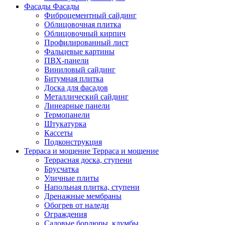
Фасады
Фасады
Фиброцементный сайдинг
Облицовочная плитка
Облицовочный кирпич
Профилированный лист
Фальцевые картины
ПВХ-панели
Виниловый сайдинг
Битумная плитка
Доска для фасадов
Металлический сайдинг
Линеарные панели
Термопанели
Штукатурка
Кассеты
Подконструкция
Терраса и мощение
Терраса и мощение
Террасная доска, ступени
Брусчатка
Уличные плиты
Напольная плитка, ступени
Дренажные мембраны
Обогрев от наледи
Ограждения
Садовые бордюры, клумбы