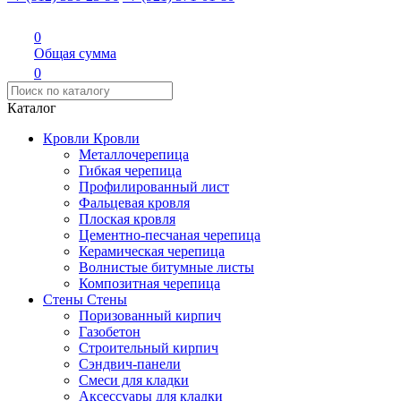
0
Общая сумма
0
Каталог
Кровли
Кровли
Металлочерепица
Гибкая черепица
Профилированный лист
Фальцевая кровля
Плоская кровля
Цементно-песчаная черепица
Керамическая черепица
Волнистые битумные листы
Композитная черепица
Стены
Стены
Поризованный кирпич
Газобетон
Строительный кирпич
Сэндвич-панели
Смеси для кладки
Аксессуары для кладки