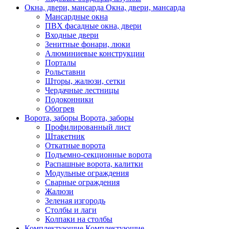
Окна, двери, мансарда
Окна, двери, мансарда
Мансардные окна
ПВХ фасадные окна, двери
Входные двери
Зенитные фонари, люки
Алюминиевые конструкции
Порталы
Рольставни
Шторы, жалюзи, сетки
Чердачные лестницы
Подоконники
Обогрев
Ворота, заборы
Ворота, заборы
Профилированный лист
Штакетник
Откатные ворота
Подъемно-секционные ворота
Распашные ворота, калитки
Модульные ограждения
Сварные ограждения
Жалюзи
Зеленая изгородь
Столбы и лаги
Колпаки на столбы
Комплектующие
Комплектующие