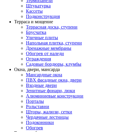
Термопанели
Штукатурка
Кассеты
Подконструкция
Терраса и мощение
Террасная доска, ступени
Брусчатка
Уличные плиты
Напольная плитка, ступени
Дренажные мембраны
Обогрев от наледи
Ограждения
Садовые бордюры, клумбы
Окна, двери, мансарда
Мансардные окна
ПВХ фасадные окна, двери
Входные двери
Зенитные фонари, люки
Алюминиевые конструкции
Порталы
Рольставни
Шторы, жалюзи, сетки
Чердачные лестницы
Подоконники
Обогрев