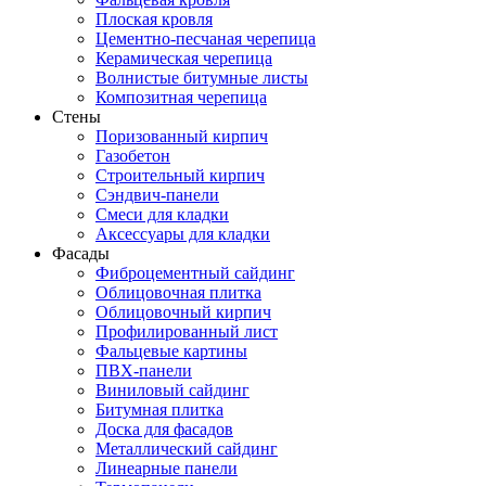
Плоская кровля
Цементно-песчаная черепица
Керамическая черепица
Волнистые битумные листы
Композитная черепица
Стены
Поризованный кирпич
Газобетон
Строительный кирпич
Сэндвич-панели
Смеси для кладки
Аксессуары для кладки
Фасады
Фиброцементный сайдинг
Облицовочная плитка
Облицовочный кирпич
Профилированный лист
Фальцевые картины
ПВХ-панели
Виниловый сайдинг
Битумная плитка
Доска для фасадов
Металлический сайдинг
Линеарные панели