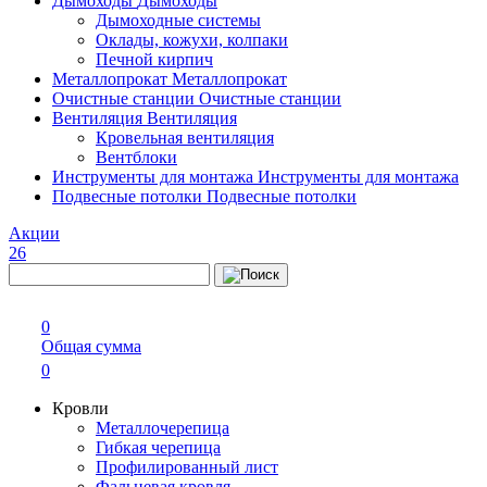
Дымоходы
Дымоходы
Дымоходные системы
Оклады, кожухи, колпаки
Печной кирпич
Металлопрокат
Металлопрокат
Очистные станции
Очистные станции
Вентиляция
Вентиляция
Кровельная вентиляция
Вентблоки
Инструменты для монтажа
Инструменты для монтажа
Подвесные потолки
Подвесные потолки
Акции
26
0
Общая сумма
0
Кровли
Металлочерепица
Гибкая черепица
Профилированный лист
Фальцевая кровля