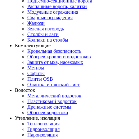
Подъемно-секционные ворота
Распашные ворота, калитки
Модульные ограждения
Сварные ограждения
Жалюзи
Зеленая изгородь
Столбы и лаги
Колпаки на столбы
Комплектующие
Кровельная безопасность
Обогрев кровли и водостоков
Защита от мха, насекомых
Метизы
Софиты
Плиты OSB
Отмотка и плоский лист
Водосток
Металлический водосток
Пластиковый водосток
Дренажные системы
Обогрев водостока
Утепление, изоляция
Теплоизоляция
Гидроизоляция
Пароизоляция