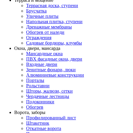
Терраса и мощение
Террасная доска, ступени
Брусчатка
Уличные плиты
Напольная плитка, ступени
Дренажные мембраны
Обогрев от наледи
Ограждения
Садовые бордюры, клумбы
Окна, двери, мансарда
Мансардные окна
ПВХ фасадные окна, двери
Входные двери
Зенитные фонари, люки
Алюминиевые конструкции
Порталы
Рольставни
Шторы, жалюзи, сетки
Чердачные лестницы
Подоконники
Обогрев
Ворота, заборы
Профилированный лист
Штакетник
Откатные ворота