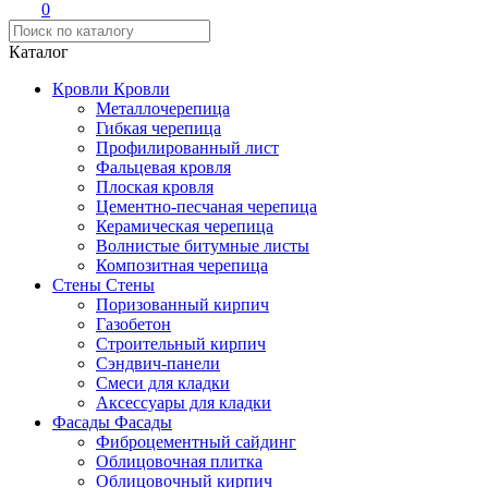
0
Каталог
Кровли
Кровли
Металлочерепица
Гибкая черепица
Профилированный лист
Фальцевая кровля
Плоская кровля
Цементно-песчаная черепица
Керамическая черепица
Волнистые битумные листы
Композитная черепица
Стены
Стены
Поризованный кирпич
Газобетон
Строительный кирпич
Сэндвич-панели
Смеси для кладки
Аксессуары для кладки
Фасады
Фасады
Фиброцементный сайдинг
Облицовочная плитка
Облицовочный кирпич