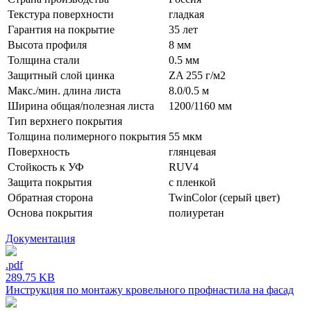
Текстура поверхности
гладкая
Гарантия на покрытие
35 лет
Высота профиля
8 мм
Толщина стали
0.5 мм
Защитный слой цинка
ZA 255 г/м2
Макс./мин. длина листа
8.0/0.5 м
Ширина общая/полезная листа
1200/1160 мм
Тип верхнего покрытия
Толщина полимерного покрытия
55 мкм
Поверхность
глянцевая
Стойкость к УФ
RUV4
Защита покрытия
с пленкой
Обратная сторона
TwinColor (серый цвет)
Основа покрытия
полиуретан
Документация
.pdf
289.75 KB
Инструкция по монтажу кровельного профнастила на фасад