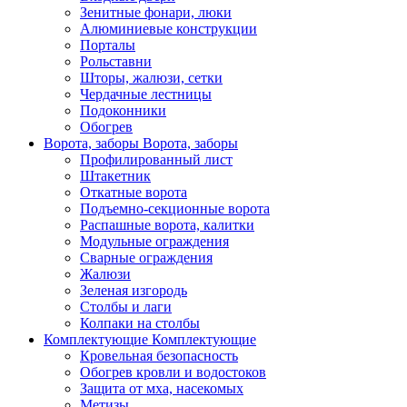
Зенитные фонари, люки
Алюминиевые конструкции
Порталы
Рольставни
Шторы, жалюзи, сетки
Чердачные лестницы
Подоконники
Обогрев
Ворота, заборы
Ворота, заборы
Профилированный лист
Штакетник
Откатные ворота
Подъемно-секционные ворота
Распашные ворота, калитки
Модульные ограждения
Сварные ограждения
Жалюзи
Зеленая изгородь
Столбы и лаги
Колпаки на столбы
Комплектующие
Комплектующие
Кровельная безопасность
Обогрев кровли и водостоков
Защита от мха, насекомых
Метизы