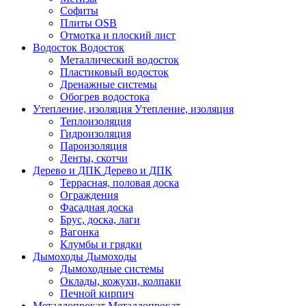
Софиты
Плиты OSB
Отмотка и плоский лист
Водосток
Водосток
Металлический водосток
Пластиковый водосток
Дренажные системы
Обогрев водостока
Утепление, изоляция
Утепление, изоляция
Теплоизоляция
Гидроизоляция
Пароизоляция
Ленты, скотчи
Дерево и ДПК
Дерево и ДПК
Террасная, половая доска
Ограждения
Фасадная доска
Брус, доска, лаги
Вагонка
Клумбы и грядки
Дымоходы
Дымоходы
Дымоходные системы
Оклады, кожухи, колпаки
Печной кирпич
Металлопрокат
Металлопрокат