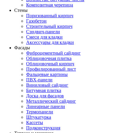
Композитная черепица
Стены
Поризованный кирпич
Газобетон
Строительный кирпич
Сэндвич-панели
Смеси для кладки
Аксессуары для кладки
Фасады
Фиброцементный сайдинг
Облицовочная плитка
Облицовочный кирпич
Профилированный лист
Фальцевые картины
ПВХ-панели
Виниловый сайдинг
Битумная плитка
Доска для фасадов
Металлический сайдинг
Линеарные панели
Термопанели
Штукатурка
Кассеты
Подконструкция