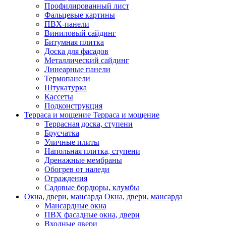
Профилированный лист
Фальцевые картины
ПВХ-панели
Виниловый сайдинг
Битумная плитка
Доска для фасадов
Металлический сайдинг
Линеарные панели
Термопанели
Штукатурка
Кассеты
Подконструкция
Терраса и мощение
Терраса и мощение
Террасная доска, ступени
Брусчатка
Уличные плиты
Напольная плитка, ступени
Дренажные мембраны
Обогрев от наледи
Ограждения
Садовые бордюры, клумбы
Окна, двери, мансарда
Окна, двери, мансарда
Мансардные окна
ПВХ фасадные окна, двери
Входные двери