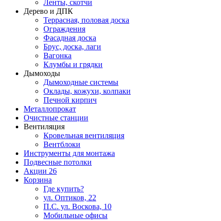
Ленты, скотчи
Дерево и ДПК
Террасная, половая доска
Ограждения
Фасадная доска
Брус, доска, лаги
Вагонка
Клумбы и грядки
Дымоходы
Дымоходные системы
Оклады, кожухи, колпаки
Печной кирпич
Металлопрокат
Очистные станции
Вентиляция
Кровельная вентиляция
Вентблоки
Инструменты для монтажа
Подвесные потолки
Акции
26
Корзина
Где купить?
ул. Оптиков, 22
П.С. ул. Воскова, 10
Мобильные офисы