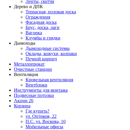
Ленты, скотчи
Дерево и ДПК
Террасная, половая доска
Ограждения
Фасадная доска
Брус, доска, лаги
Вагонка
Клумбы и грядки
Дымоходы
Дымоходные системы
Оклады, кожухи, колпаки
Печной кирпич
Металлопрокат
Очистные станции
Вентиляция
Кровельная вентиляция
Вентблоки
Инструменты для монтажа
Подвесные потолки
Акции
26
Корзина
Где купить?
ул. Оптиков, 22
П.С. ул. Воскова, 10
Мобильные офисы