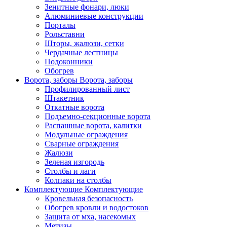
Зенитные фонари, люки
Алюминиевые конструкции
Порталы
Рольставни
Шторы, жалюзи, сетки
Чердачные лестницы
Подоконники
Обогрев
Ворота, заборы
Ворота, заборы
Профилированный лист
Штакетник
Откатные ворота
Подъемно-секционные ворота
Распашные ворота, калитки
Модульные ограждения
Сварные ограждения
Жалюзи
Зеленая изгородь
Столбы и лаги
Колпаки на столбы
Комплектующие
Комплектующие
Кровельная безопасность
Обогрев кровли и водостоков
Защита от мха, насекомых
Метизы