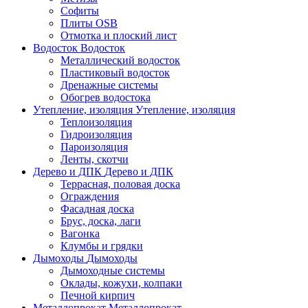
Софиты
Плиты OSB
Отмотка и плоский лист
Водосток
Водосток
Металлический водосток
Пластиковый водосток
Дренажные системы
Обогрев водостока
Утепление, изоляция
Утепление, изоляция
Теплоизоляция
Гидроизоляция
Пароизоляция
Ленты, скотчи
Дерево и ДПК
Дерево и ДПК
Террасная, половая доска
Ограждения
Фасадная доска
Брус, доска, лаги
Вагонка
Клумбы и грядки
Дымоходы
Дымоходы
Дымоходные системы
Оклады, кожухи, колпаки
Печной кирпич
Металлопрокат
Металлопрокат