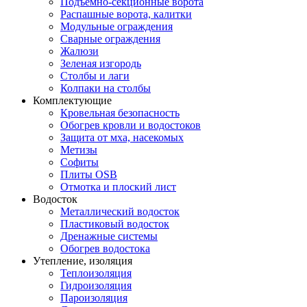
Подъемно-секционные ворота
Распашные ворота, калитки
Модульные ограждения
Сварные ограждения
Жалюзи
Зеленая изгородь
Столбы и лаги
Колпаки на столбы
Комплектующие
Кровельная безопасность
Обогрев кровли и водостоков
Защита от мха, насекомых
Метизы
Софиты
Плиты OSB
Отмотка и плоский лист
Водосток
Металлический водосток
Пластиковый водосток
Дренажные системы
Обогрев водостока
Утепление, изоляция
Теплоизоляция
Гидроизоляция
Пароизоляция