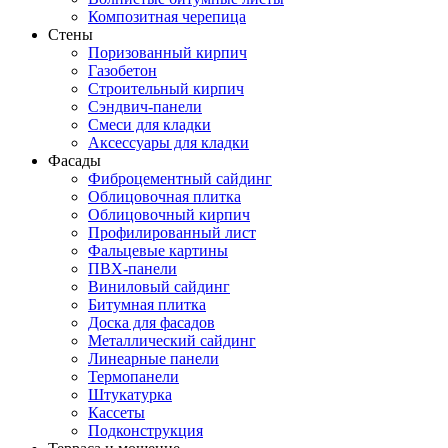
Композитная черепица
Стены
Поризованный кирпич
Газобетон
Строительный кирпич
Сэндвич-панели
Смеси для кладки
Аксессуары для кладки
Фасады
Фиброцементный сайдинг
Облицовочная плитка
Облицовочный кирпич
Профилированный лист
Фальцевые картины
ПВХ-панели
Виниловый сайдинг
Битумная плитка
Доска для фасадов
Металлический сайдинг
Линеарные панели
Термопанели
Штукатурка
Кассеты
Подконструкция