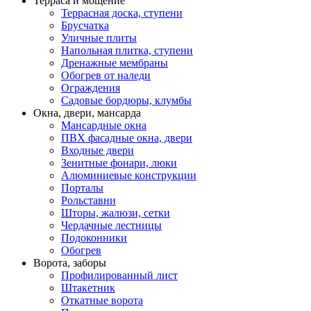
Терраса и мощение
Террасная доска, ступени
Брусчатка
Уличные плиты
Напольная плитка, ступени
Дренажные мембраны
Обогрев от наледи
Ограждения
Садовые бордюры, клумбы
Окна, двери, мансарда
Мансардные окна
ПВХ фасадные окна, двери
Входные двери
Зенитные фонари, люки
Алюминиевые конструкции
Порталы
Рольставни
Шторы, жалюзи, сетки
Чердачные лестницы
Подоконники
Обогрев
Ворота, заборы
Профилированный лист
Штакетник
Откатные ворота