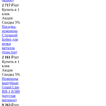
(короб)
2 717
₽/шт
Купить в 1
клик
Акция
Скидка 5%
Насадка-
ножницы
Стальной
Бобер для
резки
металла
(блистер)
2 161
₽/шт
Купить в 1
клик
Акция
Скидка 5%
Ножницы
вырубные
Grand Line
ВН-1,8/380
(круглая
матрица)
9 263
₽/шт