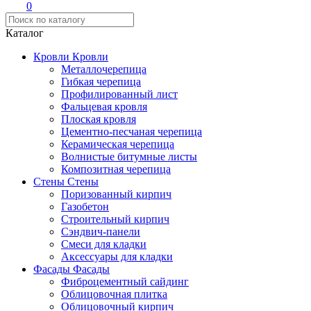
0
Каталог
Кровли
Кровли
Металлочерепица
Гибкая черепица
Профилированный лист
Фальцевая кровля
Плоская кровля
Цементно-песчаная черепица
Керамическая черепица
Волнистые битумные листы
Композитная черепица
Стены
Стены
Поризованный кирпич
Газобетон
Строительный кирпич
Сэндвич-панели
Смеси для кладки
Аксессуары для кладки
Фасады
Фасады
Фиброцементный сайдинг
Облицовочная плитка
Облицовочный кирпич