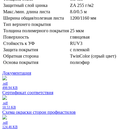
Защитный слой цинка
ZA 255 г/м2
Макс./мин. длина листа
8.0/0.5 м
Ширина общая/полезная листа
1200/1160 мм
Тип верхнего покрытия
Толщина полимерного покрытия
25 мкм
Поверхность
глянцевая
Стойкость к УФ
RUV3
Защита покрытия
с пленкой
Обратная сторона
TwinColor (серый цвет)
Основа покрытия
полиэфир
Документация
.pdf
498.94 KB
Сертификат соответствия
.pdf
18.53 KB
Схема окраски сторон профнастилов
.pdf
124.46 KB