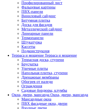
Профилированный лист
Фальцевые картины
ПВХ-панели
Виниловый сайдинг
Битумная плитка
Доска для фасадов
Металлический сайдинг
Линеарные панели
Термопанели
Штукатурка
Кассеты
Подконструкция
Терраса и мощение
Терраса и мощение
Террасная доска, ступени
Брусчатка
Уличные плиты
Напольная плитка, ступени
Дренажные мембраны
Обогрев от наледи
Ограждения
Садовые бордюры, клумбы
Окна, двери, мансарда
Окна, двери, мансарда
Мансардные окна
ПВХ фасадные окна, двери
Входные двери