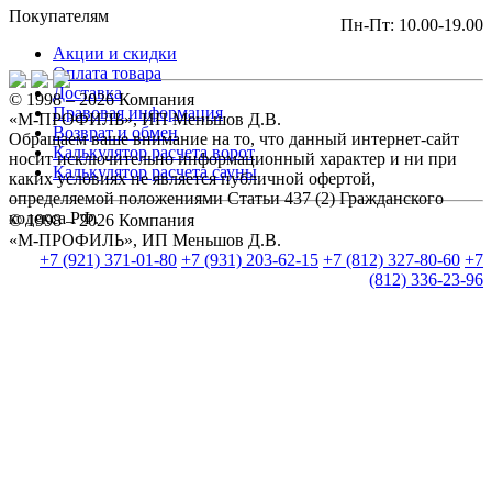
Покупателям
Пн-Пт: 10.00-19.00
Акции и скидки
Оплата товара
Доставка
© 1998 – 2026 Компания
Правовая информация
«М-ПРОФИЛЬ», ИП Меньшов Д.В.
Возврат и обмен
Обращаем ваше внимание на то, что данный интернет-сайт
Калькулятор расчета ворот
носит исключительно информационный характер и ни при
Калькулятор расчета сауны
каких условиях не является публичной офертой,
определяемой положениями Статьи 437 (2) Гражданского
кодекса РФ.
© 1998 – 2026 Компания
«М-ПРОФИЛЬ», ИП Меньшов Д.В.
+7 (921) 371-01-80
+7 (931) 203-62-15
+7 (812) 327-80-60
+7
(812) 336-23-96