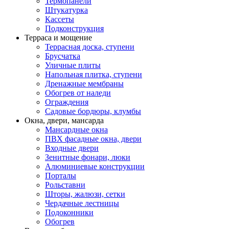
Термопанели
Штукатурка
Кассеты
Подконструкция
Терраса и мощение
Террасная доска, ступени
Брусчатка
Уличные плиты
Напольная плитка, ступени
Дренажные мембраны
Обогрев от наледи
Ограждения
Садовые бордюры, клумбы
Окна, двери, мансарда
Мансардные окна
ПВХ фасадные окна, двери
Входные двери
Зенитные фонари, люки
Алюминиевые конструкции
Порталы
Рольставни
Шторы, жалюзи, сетки
Чердачные лестницы
Подоконники
Обогрев