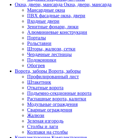
Окна, двери, мансарда
Окна, двери, мансарда
Мансардные окна
ПВХ фасадные окна, двери
Входные двери
Зенитные фонари, люки
Алюминиевые конструкции
Порталы
Рольставни
Шторы, жалюзи, сетки
Чердачные лестницы
Подоконники
Обогрев
Ворота, заборы
Ворота, заборы
Профилированный лист
Штакетник
Откатные ворота
Подъемно-секционные ворота
Распашные ворота, калитки
Модульные ограждения
Сварные ограждения
Жалюзи
Зеленая изгородь
Столбы и лаги
Колпаки на столбы
Комплектующие
Комплектующие