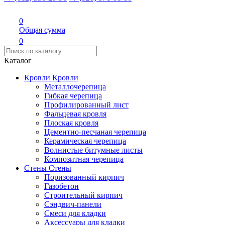
0
Общая сумма
0
Каталог
Кровли
Кровли
Металлочерепица
Гибкая черепица
Профилированный лист
Фальцевая кровля
Плоская кровля
Цементно-песчаная черепица
Керамическая черепица
Волнистые битумные листы
Композитная черепица
Стены
Стены
Поризованный кирпич
Газобетон
Строительный кирпич
Сэндвич-панели
Смеси для кладки
Аксессуары для кладки