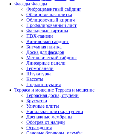
Фасады
Фасады
Фиброцементный сайдинг
Облицовочная плитка
Облицовочный кирпич
Профилированный лист
Фальцевые картины
ПВХ-панели
Виниловый сайдинг
Битумная плитка
Доска для фасадов
Металлический сайдинг
Линеарные панели
Термопанели
Штукатурка
Кассеты
Подконструкция
Терраса и мощение
Терраса и мощение
Террасная доска, ступени
Брусчатка
Уличные плиты
Напольная плитка, ступени
Дренажные мембраны
Обогрев от наледи
Ограждения
Садовые бордюры, клумбы