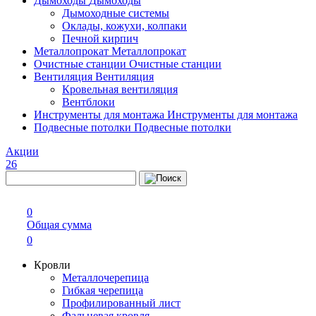
Дымоходы
Дымоходы
Дымоходные системы
Оклады, кожухи, колпаки
Печной кирпич
Металлопрокат
Металлопрокат
Очистные станции
Очистные станции
Вентиляция
Вентиляция
Кровельная вентиляция
Вентблоки
Инструменты для монтажа
Инструменты для монтажа
Подвесные потолки
Подвесные потолки
Акции
26
0
Общая сумма
0
Кровли
Металлочерепица
Гибкая черепица
Профилированный лист
Фальцевая кровля