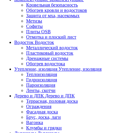
Кровельная безопасность
Обогрев кровли и водостоков
Защита от мха, насекомых
Метизы
Софиты
Плиты OSB
Отмотка и плоский лист
Водосток
Водосток
Металлический водосток
Пластиковый водосток
Дренажные системы
Обогрев водостока
Утепление, изоляция
Утепление, изоляция
Теплоизоляция
Гидроизоляция
Пароизоляция
Ленты, скотчи
Дерево и ДПК
Дерево и ДПК
Террасная, половая доска
Ограждения
Фасадная доска
Брус, доска, лаги
Вагонка
Клумбы и грядки