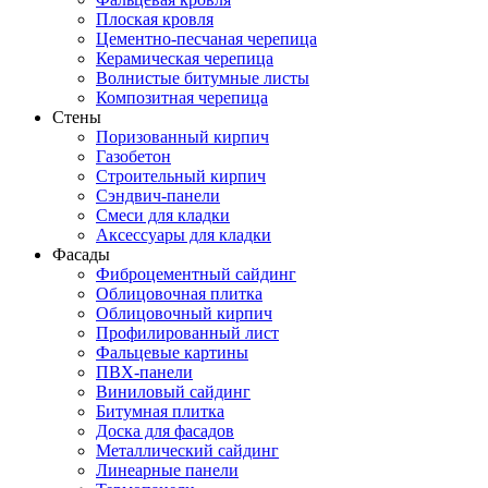
Плоская кровля
Цементно-песчаная черепица
Керамическая черепица
Волнистые битумные листы
Композитная черепица
Стены
Поризованный кирпич
Газобетон
Строительный кирпич
Сэндвич-панели
Смеси для кладки
Аксессуары для кладки
Фасады
Фиброцементный сайдинг
Облицовочная плитка
Облицовочный кирпич
Профилированный лист
Фальцевые картины
ПВХ-панели
Виниловый сайдинг
Битумная плитка
Доска для фасадов
Металлический сайдинг
Линеарные панели