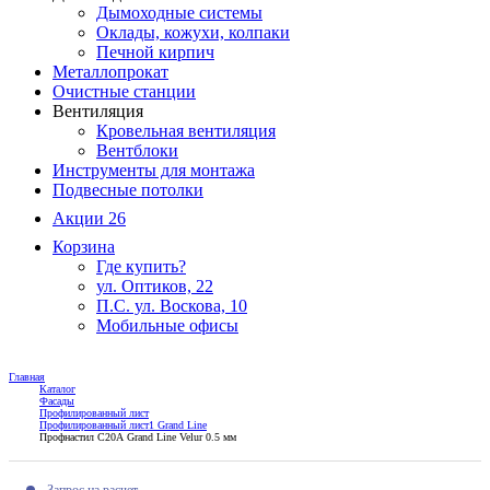
Дымоходные системы
Оклады, кожухи, колпаки
Печной кирпич
Металлопрокат
Очистные станции
Вентиляция
Кровельная вентиляция
Вентблоки
Инструменты для монтажа
Подвесные потолки
Акции
26
Корзина
Где купить?
ул. Оптиков, 22
П.С. ул. Воскова, 10
Мобильные офисы
Главная
Каталог
Фасады
Профилированный лист
Профилированный лист1 Grand Line
Профнастил С20А Grand Line Velur 0.5 мм
Запрос на расчет