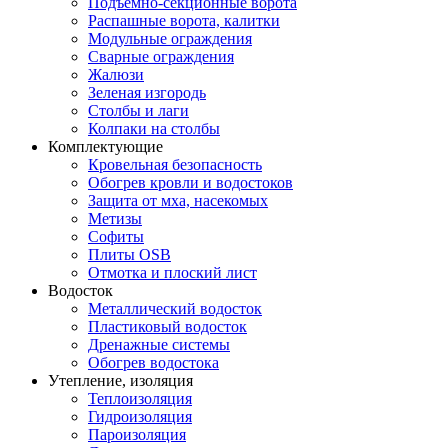
Подъемно-секционные ворота
Распашные ворота, калитки
Модульные ограждения
Сварные ограждения
Жалюзи
Зеленая изгородь
Столбы и лаги
Колпаки на столбы
Комплектующие
Кровельная безопасность
Обогрев кровли и водостоков
Защита от мха, насекомых
Метизы
Софиты
Плиты OSB
Отмотка и плоский лист
Водосток
Металлический водосток
Пластиковый водосток
Дренажные системы
Обогрев водостока
Утепление, изоляция
Теплоизоляция
Гидроизоляция
Пароизоляция