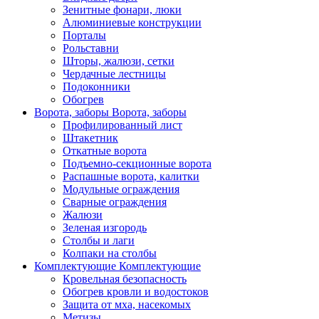
Зенитные фонари, люки
Алюминиевые конструкции
Порталы
Рольставни
Шторы, жалюзи, сетки
Чердачные лестницы
Подоконники
Обогрев
Ворота, заборы
Ворота, заборы
Профилированный лист
Штакетник
Откатные ворота
Подъемно-секционные ворота
Распашные ворота, калитки
Модульные ограждения
Сварные ограждения
Жалюзи
Зеленая изгородь
Столбы и лаги
Колпаки на столбы
Комплектующие
Комплектующие
Кровельная безопасность
Обогрев кровли и водостоков
Защита от мха, насекомых
Метизы