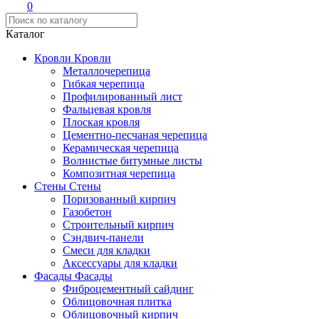
0
Каталог
Кровли
Кровли
Металлочерепица
Гибкая черепица
Профилированный лист
Фальцевая кровля
Плоская кровля
Цементно-песчаная черепица
Керамическая черепица
Волнистые битумные листы
Композитная черепица
Стены
Стены
Поризованный кирпич
Газобетон
Строительный кирпич
Сэндвич-панели
Смеси для кладки
Аксессуары для кладки
Фасады
Фасады
Фиброцементный сайдинг
Облицовочная плитка
Облицовочный кирпич