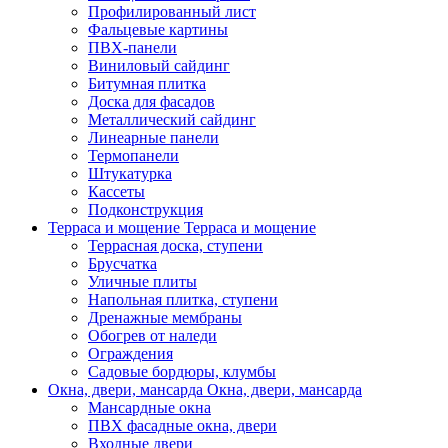
Профилированный лист
Фальцевые картины
ПВХ-панели
Виниловый сайдинг
Битумная плитка
Доска для фасадов
Металлический сайдинг
Линеарные панели
Термопанели
Штукатурка
Кассеты
Подконструкция
Терраса и мощение
Терраса и мощение
Террасная доска, ступени
Брусчатка
Уличные плиты
Напольная плитка, ступени
Дренажные мембраны
Обогрев от наледи
Ограждения
Садовые бордюры, клумбы
Окна, двери, мансарда
Окна, двери, мансарда
Мансардные окна
ПВХ фасадные окна, двери
Входные двери