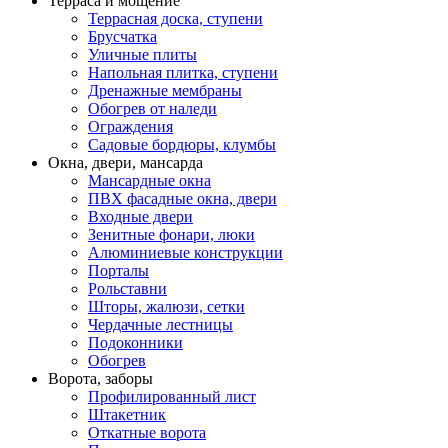
Терраса и мощение
Террасная доска, ступени
Брусчатка
Уличные плиты
Напольная плитка, ступени
Дренажные мембраны
Обогрев от наледи
Ограждения
Садовые бордюры, клумбы
Окна, двери, мансарда
Мансардные окна
ПВХ фасадные окна, двери
Входные двери
Зенитные фонари, люки
Алюминиевые конструкции
Порталы
Рольставни
Шторы, жалюзи, сетки
Чердачные лестницы
Подоконники
Обогрев
Ворота, заборы
Профилированный лист
Штакетник
Откатные ворота