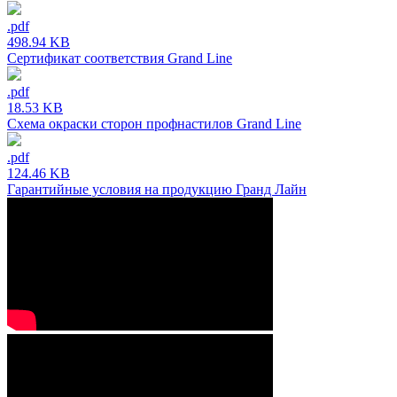
.pdf
498.94 KB
Сертификат соответствия Grand Line
.pdf
18.53 KB
Схема окраски сторон профнастилов Grand Line
.pdf
124.46 KB
Гарантийные условия на продукцию Гранд Лайн