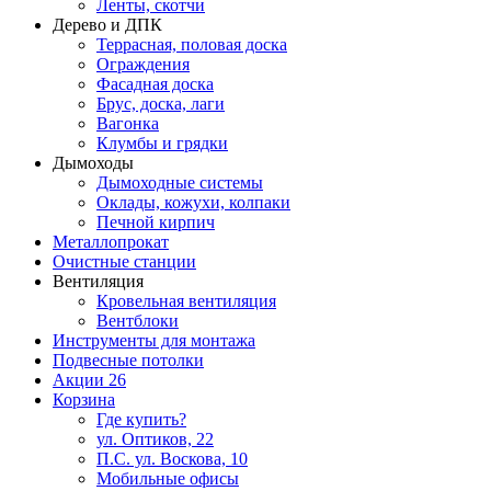
Ленты, скотчи
Дерево и ДПК
Террасная, половая доска
Ограждения
Фасадная доска
Брус, доска, лаги
Вагонка
Клумбы и грядки
Дымоходы
Дымоходные системы
Оклады, кожухи, колпаки
Печной кирпич
Металлопрокат
Очистные станции
Вентиляция
Кровельная вентиляция
Вентблоки
Инструменты для монтажа
Подвесные потолки
Акции
26
Корзина
Где купить?
ул. Оптиков, 22
П.С. ул. Воскова, 10
Мобильные офисы