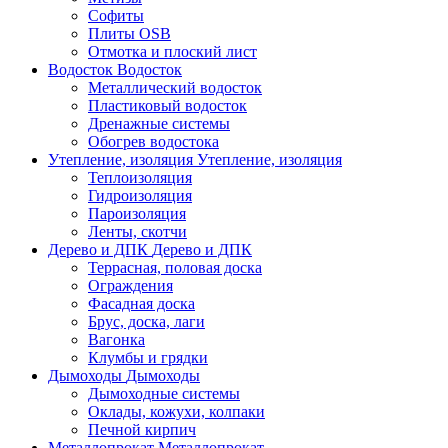
Софиты
Плиты OSB
Отмотка и плоский лист
Водосток
Водосток
Металлический водосток
Пластиковый водосток
Дренажные системы
Обогрев водостока
Утепление, изоляция
Утепление, изоляция
Теплоизоляция
Гидроизоляция
Пароизоляция
Ленты, скотчи
Дерево и ДПК
Дерево и ДПК
Террасная, половая доска
Ограждения
Фасадная доска
Брус, доска, лаги
Вагонка
Клумбы и грядки
Дымоходы
Дымоходы
Дымоходные системы
Оклады, кожухи, колпаки
Печной кирпич
Металлопрокат
Металлопрокат