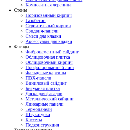
Композитная черепица
Стены
Поризованный кирпич
Газобетон
Строительный кирпич
Сэндвич-панели
Смеси для кладки
Аксессуары для кладки
Фасады
Фиброцементный сайдинг
Облицовочная плитка
Облицовочный кирпич
Профилированный лист
Фальцевые картины
ПВХ-панели
Виниловый сайдинг
Битумная плитка
Доска для фасадов
Металлический сайдинг
Линеарные панели
Термопанели
Штукатурка
Кассеты
Подконструкция