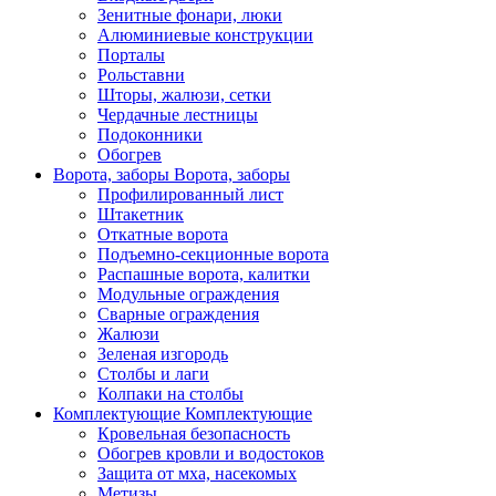
Зенитные фонари, люки
Алюминиевые конструкции
Порталы
Рольставни
Шторы, жалюзи, сетки
Чердачные лестницы
Подоконники
Обогрев
Ворота, заборы
Ворота, заборы
Профилированный лист
Штакетник
Откатные ворота
Подъемно-секционные ворота
Распашные ворота, калитки
Модульные ограждения
Сварные ограждения
Жалюзи
Зеленая изгородь
Столбы и лаги
Колпаки на столбы
Комплектующие
Комплектующие
Кровельная безопасность
Обогрев кровли и водостоков
Защита от мха, насекомых
Метизы