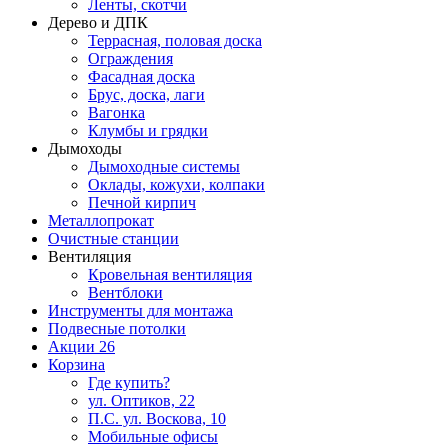
Ленты, скотчи
Дерево и ДПК
Террасная, половая доска
Ограждения
Фасадная доска
Брус, доска, лаги
Вагонка
Клумбы и грядки
Дымоходы
Дымоходные системы
Оклады, кожухи, колпаки
Печной кирпич
Металлопрокат
Очистные станции
Вентиляция
Кровельная вентиляция
Вентблоки
Инструменты для монтажа
Подвесные потолки
Акции
26
Корзина
Где купить?
ул. Оптиков, 22
П.С. ул. Воскова, 10
Мобильные офисы