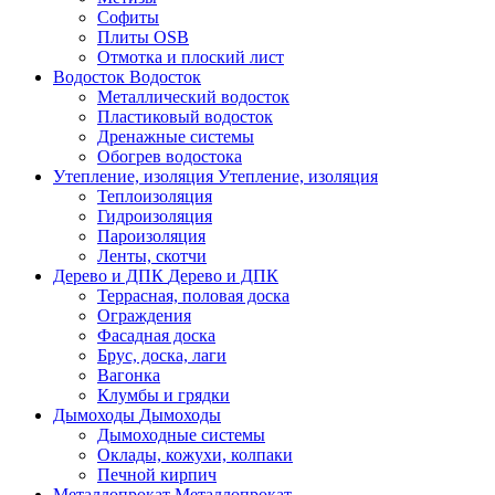
Софиты
Плиты OSB
Отмотка и плоский лист
Водосток
Водосток
Металлический водосток
Пластиковый водосток
Дренажные системы
Обогрев водостока
Утепление, изоляция
Утепление, изоляция
Теплоизоляция
Гидроизоляция
Пароизоляция
Ленты, скотчи
Дерево и ДПК
Дерево и ДПК
Террасная, половая доска
Ограждения
Фасадная доска
Брус, доска, лаги
Вагонка
Клумбы и грядки
Дымоходы
Дымоходы
Дымоходные системы
Оклады, кожухи, колпаки
Печной кирпич
Металлопрокат
Металлопрокат