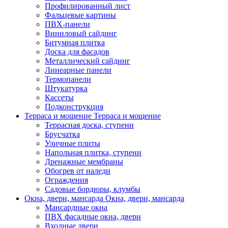
Профилированный лист
Фальцевые картины
ПВХ-панели
Виниловый сайдинг
Битумная плитка
Доска для фасадов
Металлический сайдинг
Линеарные панели
Термопанели
Штукатурка
Кассеты
Подконструкция
Терраса и мощение
Терраса и мощение
Террасная доска, ступени
Брусчатка
Уличные плиты
Напольная плитка, ступени
Дренажные мембраны
Обогрев от наледи
Ограждения
Садовые бордюры, клумбы
Окна, двери, мансарда
Окна, двери, мансарда
Мансардные окна
ПВХ фасадные окна, двери
Входные двери