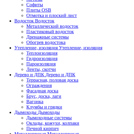
Софиты
Плиты OSB
Отмотка и плоский лист
Водосток
Водосток
Металлический водосток
Пластиковый водосток
Дренажные системы
Обогрев водостока
Утепление, изоляция
Утепление, изоляция
Теплоизоляция
Гидроизоляция
Пароизоляция
Ленты, скотчи
Дерево и ДПК
Дерево и ДПК
Террасная, половая доска
Ограждения
Фасадная доска
Брус, доска, лаги
Вагонка
Клумбы и грядки
Дымоходы
Дымоходы
Дымоходные системы
Оклады, кожухи, колпаки
Печной кирпич
Металлопрокат
Металлопрокат