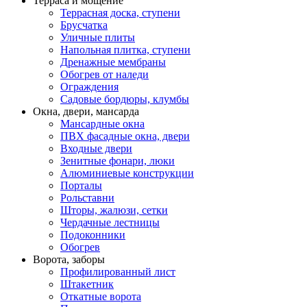
Терраса и мощение
Террасная доска, ступени
Брусчатка
Уличные плиты
Напольная плитка, ступени
Дренажные мембраны
Обогрев от наледи
Ограждения
Садовые бордюры, клумбы
Окна, двери, мансарда
Мансардные окна
ПВХ фасадные окна, двери
Входные двери
Зенитные фонари, люки
Алюминиевые конструкции
Порталы
Рольставни
Шторы, жалюзи, сетки
Чердачные лестницы
Подоконники
Обогрев
Ворота, заборы
Профилированный лист
Штакетник
Откатные ворота