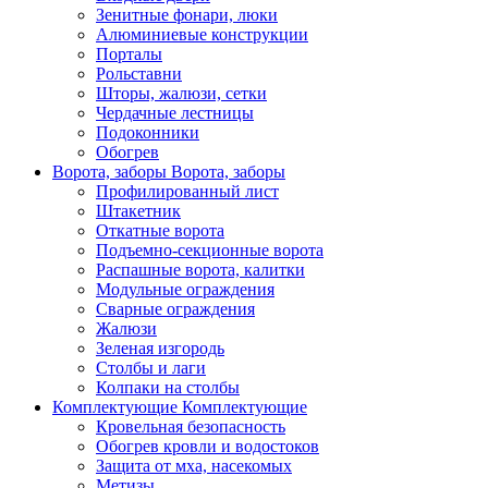
Зенитные фонари, люки
Алюминиевые конструкции
Порталы
Рольставни
Шторы, жалюзи, сетки
Чердачные лестницы
Подоконники
Обогрев
Ворота, заборы
Ворота, заборы
Профилированный лист
Штакетник
Откатные ворота
Подъемно-секционные ворота
Распашные ворота, калитки
Модульные ограждения
Сварные ограждения
Жалюзи
Зеленая изгородь
Столбы и лаги
Колпаки на столбы
Комплектующие
Комплектующие
Кровельная безопасность
Обогрев кровли и водостоков
Защита от мха, насекомых
Метизы