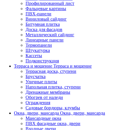
Профилированный лист
Фальцевые картины
ПВХ-панели
Виниловый сайдинг
Битумная плитка
Доска для фасадов
Металлический сайдинг
Линеарные панели
Термопанели
Штукатурка
Кассеты
Подконструкция
Терраса и мощение
Терраса и мощение
Террасная доска, ступени
Брусчатка
Уличные плиты
Напольная плитка, ступени
Дренажные мембраны
Обогрев от наледи
Ограждения
Садовые бордюры, клумбы
Окна, двери, мансарда
Окна, двери, мансарда
Мансардные окна
ПВХ фасадные окна, двери
Входные двери