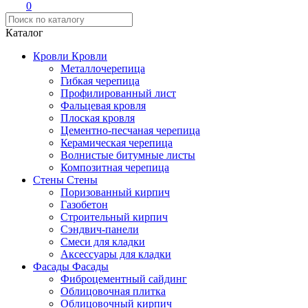
0
Каталог
Кровли
Кровли
Металлочерепица
Гибкая черепица
Профилированный лист
Фальцевая кровля
Плоская кровля
Цементно-песчаная черепица
Керамическая черепица
Волнистые битумные листы
Композитная черепица
Стены
Стены
Поризованный кирпич
Газобетон
Строительный кирпич
Сэндвич-панели
Смеси для кладки
Аксессуары для кладки
Фасады
Фасады
Фиброцементный сайдинг
Облицовочная плитка
Облицовочный кирпич