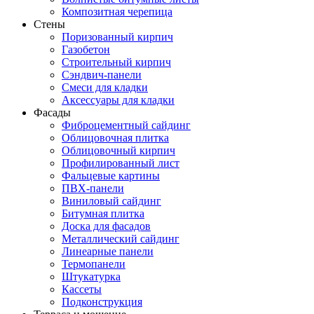
Композитная черепица
Стены
Поризованный кирпич
Газобетон
Строительный кирпич
Сэндвич-панели
Смеси для кладки
Аксессуары для кладки
Фасады
Фиброцементный сайдинг
Облицовочная плитка
Облицовочный кирпич
Профилированный лист
Фальцевые картины
ПВХ-панели
Виниловый сайдинг
Битумная плитка
Доска для фасадов
Металлический сайдинг
Линеарные панели
Термопанели
Штукатурка
Кассеты
Подконструкция