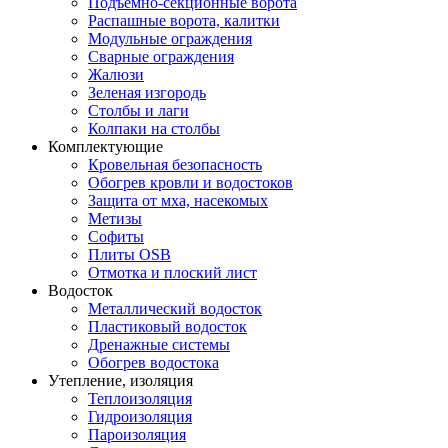
Подъемно-секционные ворота
Распашные ворота, калитки
Модульные ограждения
Сварные ограждения
Жалюзи
Зеленая изгородь
Столбы и лаги
Колпаки на столбы
Комплектующие
Кровельная безопасность
Обогрев кровли и водостоков
Защита от мха, насекомых
Метизы
Софиты
Плиты OSB
Отмотка и плоский лист
Водосток
Металлический водосток
Пластиковый водосток
Дренажные системы
Обогрев водостока
Утепление, изоляция
Теплоизоляция
Гидроизоляция
Пароизоляция