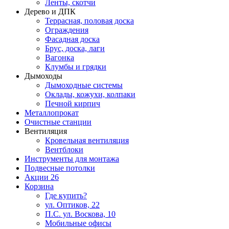
Ленты, скотчи
Дерево и ДПК
Террасная, половая доска
Ограждения
Фасадная доска
Брус, доска, лаги
Вагонка
Клумбы и грядки
Дымоходы
Дымоходные системы
Оклады, кожухи, колпаки
Печной кирпич
Металлопрокат
Очистные станции
Вентиляция
Кровельная вентиляция
Вентблоки
Инструменты для монтажа
Подвесные потолки
Акции
26
Корзина
Где купить?
ул. Оптиков, 22
П.С. ул. Воскова, 10
Мобильные офисы