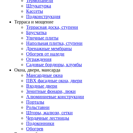
Термопанели
Штукатурка
Кассеты
Подконструкция
Терраса и мощение
Террасная доска, ступени
Брусчатка
Уличные плиты
Напольная плитка, ступени
Дренажные мембраны
Обогрев от наледи
Ограждения
Садовые бордюры, клумбы
Окна, двери, мансарда
Мансардные окна
ПВХ фасадные окна, двери
Входные двери
Зенитные фонари, люки
Алюминиевые конструкции
Порталы
Рольставни
Шторы, жалюзи, сетки
Чердачные лестницы
Подоконники
Обогрев