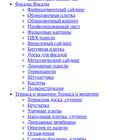
Фасады
Фасады
Фиброцементный сайдинг
Облицовочная плитка
Облицовочный кирпич
Профилированный лист
Фальцевые картины
ПВХ-панели
Виниловый сайдинг
Битумная плитка
Доска для фасадов
Металлический сайдинг
Линеарные панели
Термопанели
Штукатурка
Кассеты
Подконструкция
Терраса и мощение
Терраса и мощение
Террасная доска, ступени
Брусчатка
Уличные плиты
Напольная плитка, ступени
Дренажные мембраны
Обогрев от наледи
Ограждения
Садовые бордюры, клумбы