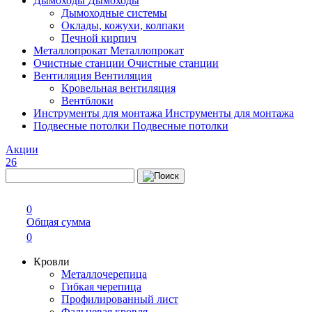
Дымоходы
Дымоходы
Дымоходные системы
Оклады, кожухи, колпаки
Печной кирпич
Металлопрокат
Металлопрокат
Очистные станции
Очистные станции
Вентиляция
Вентиляция
Кровельная вентиляция
Вентблоки
Инструменты для монтажа
Инструменты для монтажа
Подвесные потолки
Подвесные потолки
Акции
26
0
Общая сумма
0
Кровли
Металлочерепица
Гибкая черепица
Профилированный лист
Фальцевая кровля