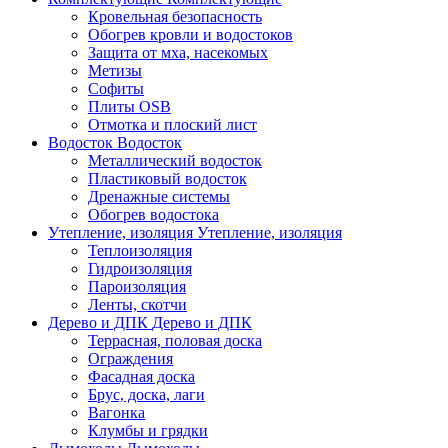
Кровельная безопасность
Обогрев кровли и водостоков
Защита от мха, насекомых
Метизы
Софиты
Плиты OSB
Отмотка и плоский лист
Водосток
Водосток
Металлический водосток
Пластиковый водосток
Дренажные системы
Обогрев водостока
Утепление, изоляция
Утепление, изоляция
Теплоизоляция
Гидроизоляция
Пароизоляция
Ленты, скотчи
Дерево и ДПК
Дерево и ДПК
Террасная, половая доска
Ограждения
Фасадная доска
Брус, доска, лаги
Вагонка
Клумбы и грядки