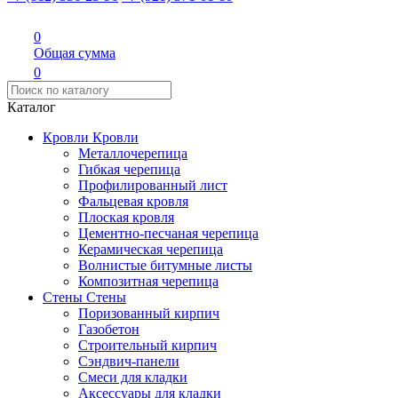
0
Общая сумма
0
Каталог
Кровли
Кровли
Металлочерепица
Гибкая черепица
Профилированный лист
Фальцевая кровля
Плоская кровля
Цементно-песчаная черепица
Керамическая черепица
Волнистые битумные листы
Композитная черепица
Стены
Стены
Поризованный кирпич
Газобетон
Строительный кирпич
Сэндвич-панели
Смеси для кладки
Аксессуары для кладки