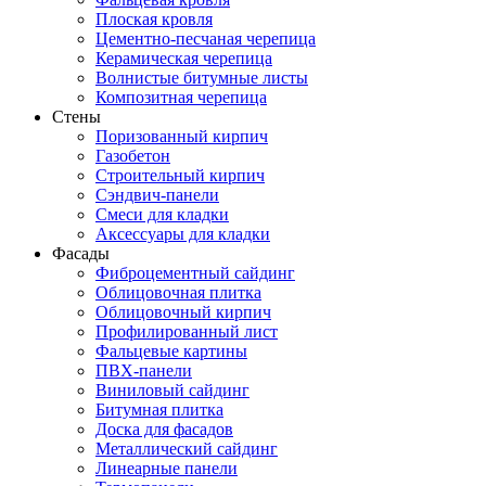
Плоская кровля
Цементно-песчаная черепица
Керамическая черепица
Волнистые битумные листы
Композитная черепица
Стены
Поризованный кирпич
Газобетон
Строительный кирпич
Сэндвич-панели
Смеси для кладки
Аксессуары для кладки
Фасады
Фиброцементный сайдинг
Облицовочная плитка
Облицовочный кирпич
Профилированный лист
Фальцевые картины
ПВХ-панели
Виниловый сайдинг
Битумная плитка
Доска для фасадов
Металлический сайдинг
Линеарные панели