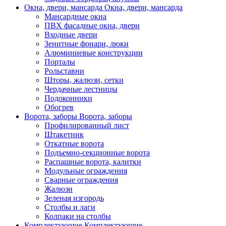
Окна, двери, мансарда
Окна, двери, мансарда
Мансардные окна
ПВХ фасадные окна, двери
Входные двери
Зенитные фонари, люки
Алюминиевые конструкции
Порталы
Рольставни
Шторы, жалюзи, сетки
Чердачные лестницы
Подоконники
Обогрев
Ворота, заборы
Ворота, заборы
Профилированный лист
Штакетник
Откатные ворота
Подъемно-секционные ворота
Распашные ворота, калитки
Модульные ограждения
Сварные ограждения
Жалюзи
Зеленая изгородь
Столбы и лаги
Колпаки на столбы
Комплектующие
Комплектующие