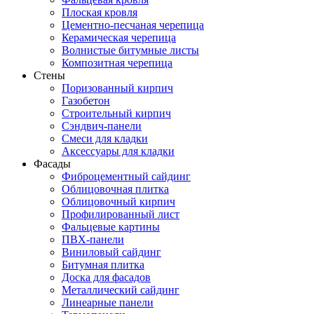
Плоская кровля
Цементно-песчаная черепица
Керамическая черепица
Волнистые битумные листы
Композитная черепица
Стены
Поризованный кирпич
Газобетон
Строительный кирпич
Сэндвич-панели
Смеси для кладки
Аксессуары для кладки
Фасады
Фиброцементный сайдинг
Облицовочная плитка
Облицовочный кирпич
Профилированный лист
Фальцевые картины
ПВХ-панели
Виниловый сайдинг
Битумная плитка
Доска для фасадов
Металлический сайдинг
Линеарные панели