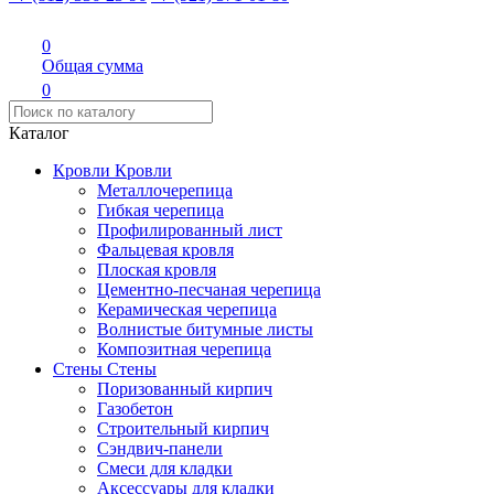
0
Общая сумма
0
Каталог
Кровли
Кровли
Металлочерепица
Гибкая черепица
Профилированный лист
Фальцевая кровля
Плоская кровля
Цементно-песчаная черепица
Керамическая черепица
Волнистые битумные листы
Композитная черепица
Стены
Стены
Поризованный кирпич
Газобетон
Строительный кирпич
Сэндвич-панели
Смеси для кладки
Аксессуары для кладки