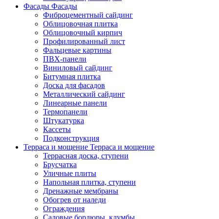
Фасады
Фасады
Фиброцементный сайдинг
Облицовочная плитка
Облицовочный кирпич
Профилированный лист
Фальцевые картины
ПВХ-панели
Виниловый сайдинг
Битумная плитка
Доска для фасадов
Металлический сайдинг
Линеарные панели
Термопанели
Штукатурка
Кассеты
Подконструкция
Терраса и мощение
Терраса и мощение
Террасная доска, ступени
Брусчатка
Уличные плиты
Напольная плитка, ступени
Дренажные мембраны
Обогрев от наледи
Ограждения
Садовые бордюры, клумбы