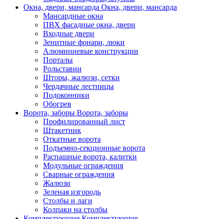
Окна, двери, мансарда
Окна, двери, мансарда
Мансардные окна
ПВХ фасадные окна, двери
Входные двери
Зенитные фонари, люки
Алюминиевые конструкции
Порталы
Рольставни
Шторы, жалюзи, сетки
Чердачные лестницы
Подоконники
Обогрев
Ворота, заборы
Ворота, заборы
Профилированный лист
Штакетник
Откатные ворота
Подъемно-секционные ворота
Распашные ворота, калитки
Модульные ограждения
Сварные ограждения
Жалюзи
Зеленая изгородь
Столбы и лаги
Колпаки на столбы
Комплектующие
Комплектующие