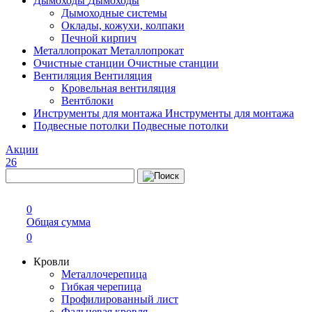
Дымоходы
Дымоходы
Дымоходные системы
Оклады, кожухи, колпаки
Печной кирпич
Металлопрокат
Металлопрокат
Очистные станции
Очистные станции
Вентиляция
Вентиляция
Кровельная вентиляция
Вентблоки
Инструменты для монтажа
Инструменты для монтажа
Подвесные потолки
Подвесные потолки
Акции
26
0
Общая сумма
0
Кровли
Металлочерепица
Гибкая черепица
Профилированный лист
Фальцевая кровля