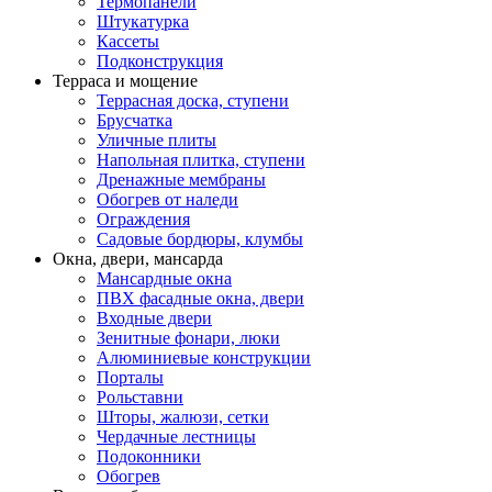
Термопанели
Штукатурка
Кассеты
Подконструкция
Терраса и мощение
Террасная доска, ступени
Брусчатка
Уличные плиты
Напольная плитка, ступени
Дренажные мембраны
Обогрев от наледи
Ограждения
Садовые бордюры, клумбы
Окна, двери, мансарда
Мансардные окна
ПВХ фасадные окна, двери
Входные двери
Зенитные фонари, люки
Алюминиевые конструкции
Порталы
Рольставни
Шторы, жалюзи, сетки
Чердачные лестницы
Подоконники
Обогрев