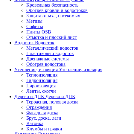
Кровельная безопасность
Обогрев кровли и водостоков
Защита от мха, насекомых
Метизы
Софиты
Плиты OSB
Отмотка и плоский лист
Водосток
Водосток
Металлический водосток
Пластиковый водосток
Дренажные системы
Обогрев водостока
Утепление, изоляция
Утепление, изоляция
Теплоизоляция
Гидроизоляция
Пароизоляция
Ленты, скотчи
Дерево и ДПК
Дерево и ДПК
Террасная, половая доска
Ограждения
Фасадная доска
Брус, доска, лаги
Вагонка
Клумбы и грядки