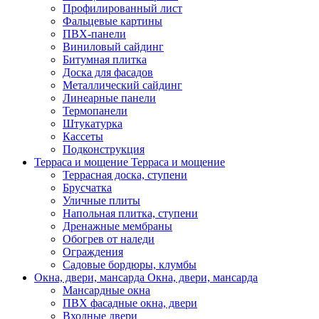
Профилированный лист
Фальцевые картины
ПВХ-панели
Виниловый сайдинг
Битумная плитка
Доска для фасадов
Металлический сайдинг
Линеарные панели
Термопанели
Штукатурка
Кассеты
Подконструкция
Терраса и мощение
Терраса и мощение
Террасная доска, ступени
Брусчатка
Уличные плиты
Напольная плитка, ступени
Дренажные мембраны
Обогрев от наледи
Ограждения
Садовые бордюры, клумбы
Окна, двери, мансарда
Окна, двери, мансарда
Мансардные окна
ПВХ фасадные окна, двери
Входные двери