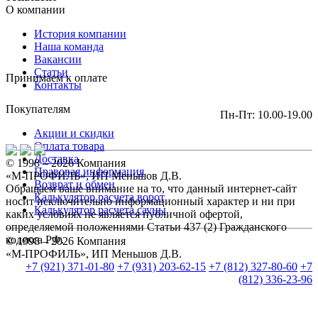
О компании
История компании
Наша команда
Вакансии
Статьи
Принимаем к оплате
Контакты
Покупателям
Пн-Пт: 10.00-19.00
Акции и скидки
Оплата товара
Доставка
© 1998 – 2026 Компания
Правовая информация
«М-ПРОФИЛЬ», ИП Меньшов Д.В.
Возврат и обмен
Обращаем ваше внимание на то, что данный интернет-сайт
Калькулятор расчета ворот
носит исключительно информационный характер и ни при
Калькулятор расчета сауны
каких условиях не является публичной офертой,
определяемой положениями Статьи 437 (2) Гражданского
кодекса РФ.
© 1998 – 2026 Компания
«М-ПРОФИЛЬ», ИП Меньшов Д.В.
+7 (921) 371-01-80
+7 (931) 203-62-15
+7 (812) 327-80-60
+7
(812) 336-23-96