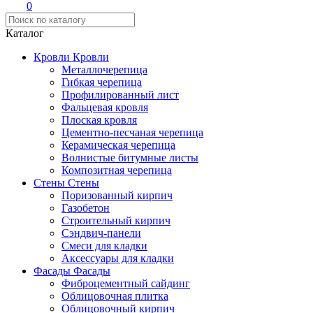
0
Каталог
Кровли
Кровли
Металлочерепица
Гибкая черепица
Профилированный лист
Фальцевая кровля
Плоская кровля
Цементно-песчаная черепица
Керамическая черепица
Волнистые битумные листы
Композитная черепица
Стены
Стены
Поризованный кирпич
Газобетон
Строительный кирпич
Сэндвич-панели
Смеси для кладки
Аксессуары для кладки
Фасады
Фасады
Фиброцементный сайдинг
Облицовочная плитка
Облицовочный кирпич