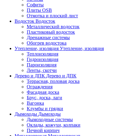
Софиты
Плиты OSB
Отмотка и плоский лист
Водосток
Водосток
Металлический водосток
Пластиковый водосток
Дренажные системы
Обогрев водостока
Утепление, изоляция
Утепление, изоляция
Теплоизоляция
Гидроизоляция
Пароизоляция
Ленты, скотчи
Дерево и ДПК
Дерево и ДПК
Террасная, половая доска
Ограждения
Фасадная доска
Брус, доска, лаги
Вагонка
Клумбы и грядки
Дымоходы
Дымоходы
Дымоходные системы
Оклады, кожухи, колпаки
Печной кирпич
Металлопрокат
Металлопрокат