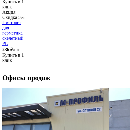
Купить в 1
клик
Акция
Скидка 5%
Пистолет
для
герметика
скелетный
PL
236
₽/шт
Купить в 1
клик
Офисы продаж