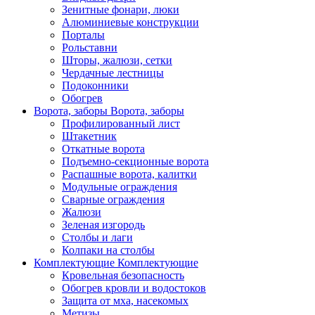
Зенитные фонари, люки
Алюминиевые конструкции
Порталы
Рольставни
Шторы, жалюзи, сетки
Чердачные лестницы
Подоконники
Обогрев
Ворота, заборы
Ворота, заборы
Профилированный лист
Штакетник
Откатные ворота
Подъемно-секционные ворота
Распашные ворота, калитки
Модульные ограждения
Сварные ограждения
Жалюзи
Зеленая изгородь
Столбы и лаги
Колпаки на столбы
Комплектующие
Комплектующие
Кровельная безопасность
Обогрев кровли и водостоков
Защита от мха, насекомых
Метизы