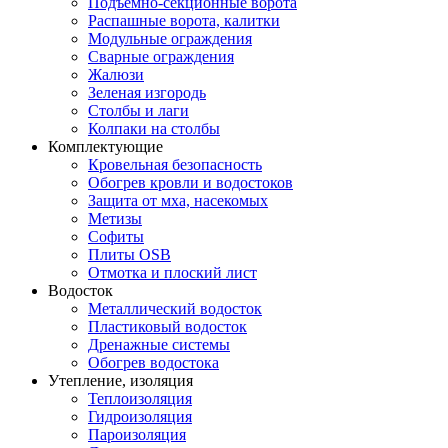
Подъемно-секционные ворота
Распашные ворота, калитки
Модульные ограждения
Сварные ограждения
Жалюзи
Зеленая изгородь
Столбы и лаги
Колпаки на столбы
Комплектующие
Кровельная безопасность
Обогрев кровли и водостоков
Защита от мха, насекомых
Метизы
Софиты
Плиты OSB
Отмотка и плоский лист
Водосток
Металлический водосток
Пластиковый водосток
Дренажные системы
Обогрев водостока
Утепление, изоляция
Теплоизоляция
Гидроизоляция
Пароизоляция