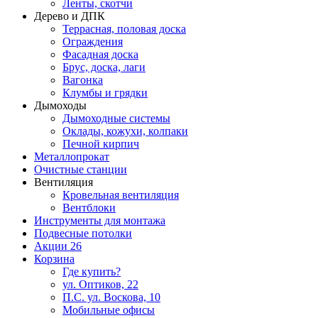
Ленты, скотчи
Дерево и ДПК
Террасная, половая доска
Ограждения
Фасадная доска
Брус, доска, лаги
Вагонка
Клумбы и грядки
Дымоходы
Дымоходные системы
Оклады, кожухи, колпаки
Печной кирпич
Металлопрокат
Очистные станции
Вентиляция
Кровельная вентиляция
Вентблоки
Инструменты для монтажа
Подвесные потолки
Акции
26
Корзина
Где купить?
ул. Оптиков, 22
П.С. ул. Воскова, 10
Мобильные офисы