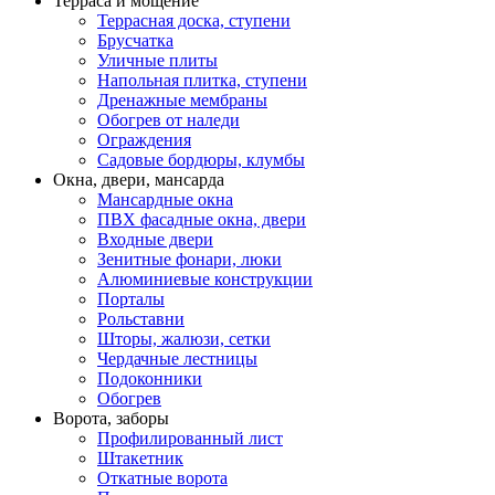
Терраса и мощение
Террасная доска, ступени
Брусчатка
Уличные плиты
Напольная плитка, ступени
Дренажные мембраны
Обогрев от наледи
Ограждения
Садовые бордюры, клумбы
Окна, двери, мансарда
Мансардные окна
ПВХ фасадные окна, двери
Входные двери
Зенитные фонари, люки
Алюминиевые конструкции
Порталы
Рольставни
Шторы, жалюзи, сетки
Чердачные лестницы
Подоконники
Обогрев
Ворота, заборы
Профилированный лист
Штакетник
Откатные ворота