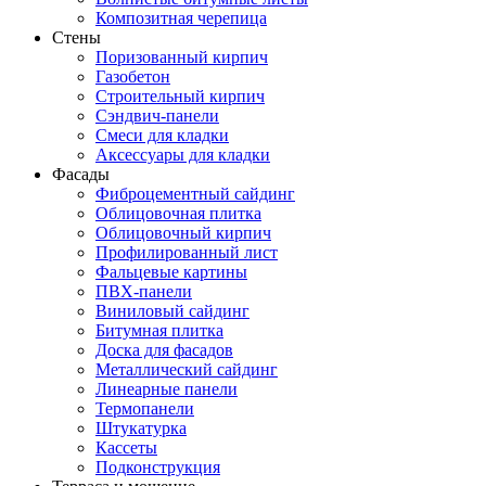
Композитная черепица
Стены
Поризованный кирпич
Газобетон
Строительный кирпич
Сэндвич-панели
Смеси для кладки
Аксессуары для кладки
Фасады
Фиброцементный сайдинг
Облицовочная плитка
Облицовочный кирпич
Профилированный лист
Фальцевые картины
ПВХ-панели
Виниловый сайдинг
Битумная плитка
Доска для фасадов
Металлический сайдинг
Линеарные панели
Термопанели
Штукатурка
Кассеты
Подконструкция