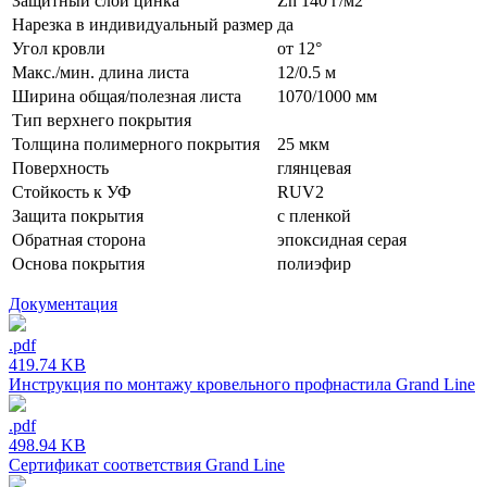
Защитный слой цинка
Zn 140 г/м2
Нарезка в индивидуальный размер
да
Угол кровли
от 12°
Макс./мин. длина листа
12/0.5 м
Ширина общая/полезная листа
1070/1000 мм
Тип верхнего покрытия
Толщина полимерного покрытия
25 мкм
Поверхность
глянцевая
Стойкость к УФ
RUV2
Защита покрытия
с пленкой
Обратная сторона
эпоксидная серая
Основа покрытия
полиэфир
Документация
.pdf
419.74 KB
Инструкция по монтажу кровельного профнастила Grand Line
.pdf
498.94 KB
Сертификат соответствия Grand Line