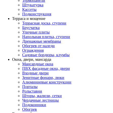
Термопанели
Штукатурка
Кассеты
Подконструкция
Терраса и мощение
Террасная доска, ступени
Брусчатка
Уличные плиты
Напольная плитка, ступени
Дренажные мембраны
Обогрев от наледи
Ограждения
Садовые бордюры, клумбы
Окна, двери, мансарда
Мансардные окна
ПВХ фасадные окна, двери
Входные двери
Зенитные фонари, люки
Алюминиевые конструкции
Порталы
Рольставни
Шторы, жалюзи, сетки
Чердачные лестницы
Подоконники
Обогрев