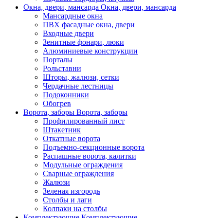
Окна, двери, мансарда
Окна, двери, мансарда
Мансардные окна
ПВХ фасадные окна, двери
Входные двери
Зенитные фонари, люки
Алюминиевые конструкции
Порталы
Рольставни
Шторы, жалюзи, сетки
Чердачные лестницы
Подоконники
Обогрев
Ворота, заборы
Ворота, заборы
Профилированный лист
Штакетник
Откатные ворота
Подъемно-секционные ворота
Распашные ворота, калитки
Модульные ограждения
Сварные ограждения
Жалюзи
Зеленая изгородь
Столбы и лаги
Колпаки на столбы
Комплектующие
Комплектующие