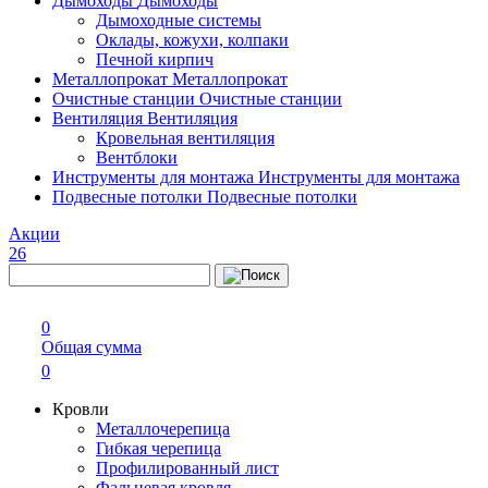
Дымоходы
Дымоходы
Дымоходные системы
Оклады, кожухи, колпаки
Печной кирпич
Металлопрокат
Металлопрокат
Очистные станции
Очистные станции
Вентиляция
Вентиляция
Кровельная вентиляция
Вентблоки
Инструменты для монтажа
Инструменты для монтажа
Подвесные потолки
Подвесные потолки
Акции
26
0
Общая сумма
0
Кровли
Металлочерепица
Гибкая черепица
Профилированный лист
Фальцевая кровля