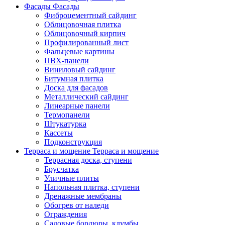
Фасады
Фасады
Фиброцементный сайдинг
Облицовочная плитка
Облицовочный кирпич
Профилированный лист
Фальцевые картины
ПВХ-панели
Виниловый сайдинг
Битумная плитка
Доска для фасадов
Металлический сайдинг
Линеарные панели
Термопанели
Штукатурка
Кассеты
Подконструкция
Терраса и мощение
Терраса и мощение
Террасная доска, ступени
Брусчатка
Уличные плиты
Напольная плитка, ступени
Дренажные мембраны
Обогрев от наледи
Ограждения
Садовые бордюры, клумбы