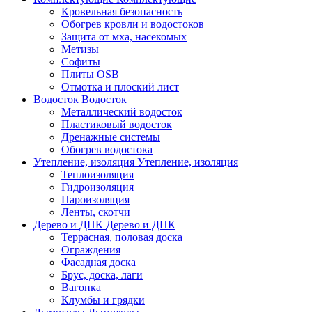
Кровельная безопасность
Обогрев кровли и водостоков
Защита от мха, насекомых
Метизы
Софиты
Плиты OSB
Отмотка и плоский лист
Водосток
Водосток
Металлический водосток
Пластиковый водосток
Дренажные системы
Обогрев водостока
Утепление, изоляция
Утепление, изоляция
Теплоизоляция
Гидроизоляция
Пароизоляция
Ленты, скотчи
Дерево и ДПК
Дерево и ДПК
Террасная, половая доска
Ограждения
Фасадная доска
Брус, доска, лаги
Вагонка
Клумбы и грядки