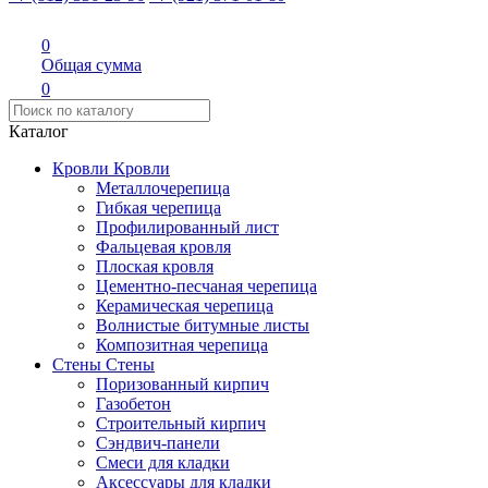
0
Общая сумма
0
Каталог
Кровли
Кровли
Металлочерепица
Гибкая черепица
Профилированный лист
Фальцевая кровля
Плоская кровля
Цементно-песчаная черепица
Керамическая черепица
Волнистые битумные листы
Композитная черепица
Стены
Стены
Поризованный кирпич
Газобетон
Строительный кирпич
Сэндвич-панели
Смеси для кладки
Аксессуары для кладки