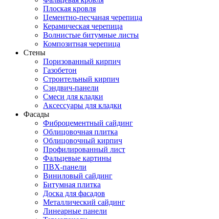
Плоская кровля
Цементно-песчаная черепица
Керамическая черепица
Волнистые битумные листы
Композитная черепица
Стены
Поризованный кирпич
Газобетон
Строительный кирпич
Сэндвич-панели
Смеси для кладки
Аксессуары для кладки
Фасады
Фиброцементный сайдинг
Облицовочная плитка
Облицовочный кирпич
Профилированный лист
Фальцевые картины
ПВХ-панели
Виниловый сайдинг
Битумная плитка
Доска для фасадов
Металлический сайдинг
Линеарные панели