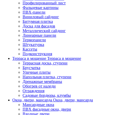
Профилированный лист
Фальцевые картины
ПВХ-панели
Виниловый сайдинг
Битумная плитка
Доска для фасадов
Металлический сайдинг
Линеарные панели
Термопанели
Штукатурка
Кассеты
Подконструкция
Терраса и мощение
Терраса и мощение
Террасная доска, ступени
Брусчатка
Уличные плиты
Напольная плитка, ступени
Дренажные мембраны
Обогрев от наледи
Ограждения
Садовые бордюры, клумбы
Окна, двери, мансарда
Окна, двери, мансарда
Мансардные окна
ПВХ фасадные окна, двери
Входные двери