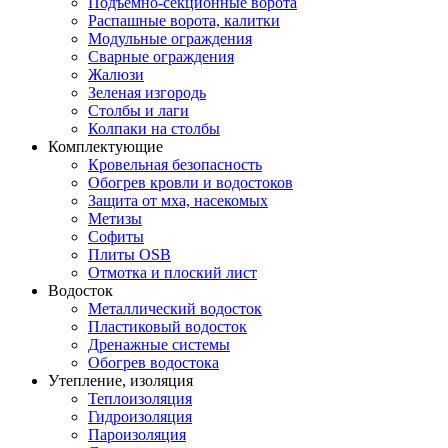
Подъемно-секционные ворота
Распашные ворота, калитки
Модульные ограждения
Сварные ограждения
Жалюзи
Зеленая изгородь
Столбы и лаги
Колпаки на столбы
Комплектующие
Кровельная безопасность
Обогрев кровли и водостоков
Защита от мха, насекомых
Метизы
Софиты
Плиты OSB
Отмотка и плоский лист
Водосток
Металлический водосток
Пластиковый водосток
Дренажные системы
Обогрев водостока
Утепление, изоляция
Теплоизоляция
Гидроизоляция
Пароизоляция