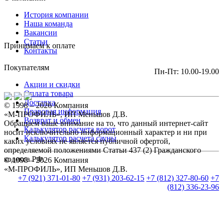
История компании
Наша команда
Вакансии
Статьи
Принимаем к оплате
Контакты
Покупателям
Пн-Пт: 10.00-19.00
Акции и скидки
Оплата товара
Доставка
© 1998 – 2026 Компания
Правовая информация
«М-ПРОФИЛЬ», ИП Меньшов Д.В.
Возврат и обмен
Обращаем ваше внимание на то, что данный интернет-сайт
Калькулятор расчета ворот
носит исключительно информационный характер и ни при
Калькулятор расчета сауны
каких условиях не является публичной офертой,
определяемой положениями Статьи 437 (2) Гражданского
кодекса РФ.
© 1998 – 2026 Компания
«М-ПРОФИЛЬ», ИП Меньшов Д.В.
+7 (921) 371-01-80
+7 (931) 203-62-15
+7 (812) 327-80-60
+7
(812) 336-23-96