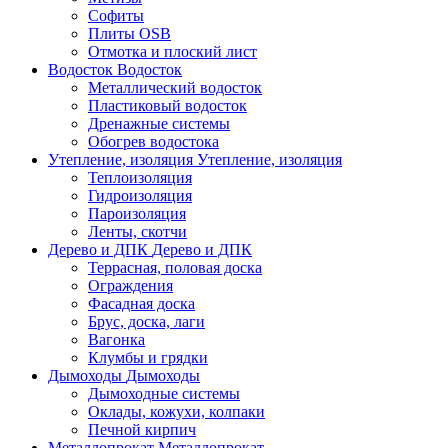
Софиты
Плиты OSB
Отмотка и плоский лист
Водосток
Водосток
Металлический водосток
Пластиковый водосток
Дренажные системы
Обогрев водостока
Утепление, изоляция
Утепление, изоляция
Теплоизоляция
Гидроизоляция
Пароизоляция
Ленты, скотчи
Дерево и ДПК
Дерево и ДПК
Террасная, половая доска
Ограждения
Фасадная доска
Брус, доска, лаги
Вагонка
Клумбы и грядки
Дымоходы
Дымоходы
Дымоходные системы
Оклады, кожухи, колпаки
Печной кирпич
Металлопрокат
Металлопрокат