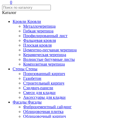
0
Каталог
Кровли
Кровли
Металлочерепица
Гибкая черепица
Профилированный лист
Фальцевая кровля
Плоская кровля
Цементно-песчаная черепица
Керамическая черепица
Волнистые битумные листы
Композитная черепица
Стены
Стены
Поризованный кирпич
Газобетон
Строительный кирпич
Сэндвич-панели
Смеси для кладки
Аксессуары для кладки
Фасады
Фасады
Фиброцементный сайдинг
Облицовочная плитка
Облицовочный кирпич