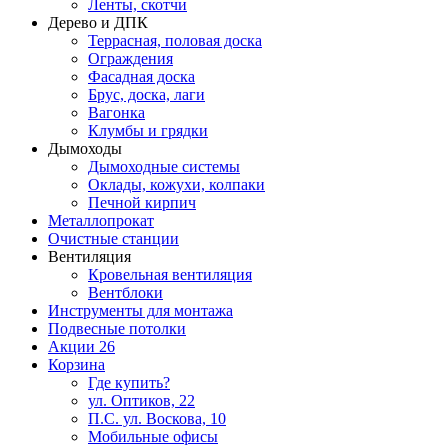
Ленты, скотчи
Дерево и ДПК
Террасная, половая доска
Ограждения
Фасадная доска
Брус, доска, лаги
Вагонка
Клумбы и грядки
Дымоходы
Дымоходные системы
Оклады, кожухи, колпаки
Печной кирпич
Металлопрокат
Очистные станции
Вентиляция
Кровельная вентиляция
Вентблоки
Инструменты для монтажа
Подвесные потолки
Акции
26
Корзина
Где купить?
ул. Оптиков, 22
П.С. ул. Воскова, 10
Мобильные офисы