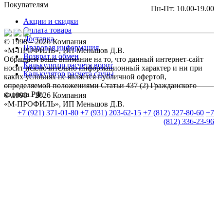
Покупателям
Пн-Пт: 10.00-19.00
Акции и скидки
Оплата товара
Доставка
© 1998 – 2026 Компания
Правовая информация
«М-ПРОФИЛЬ», ИП Меньшов Д.В.
Возврат и обмен
Обращаем ваше внимание на то, что данный интернет-сайт
Калькулятор расчета ворот
носит исключительно информационный характер и ни при
Калькулятор расчета сауны
каких условиях не является публичной офертой,
определяемой положениями Статьи 437 (2) Гражданского
кодекса РФ.
© 1998 – 2026 Компания
«М-ПРОФИЛЬ», ИП Меньшов Д.В.
+7 (921) 371-01-80
+7 (931) 203-62-15
+7 (812) 327-80-60
+7
(812) 336-23-96