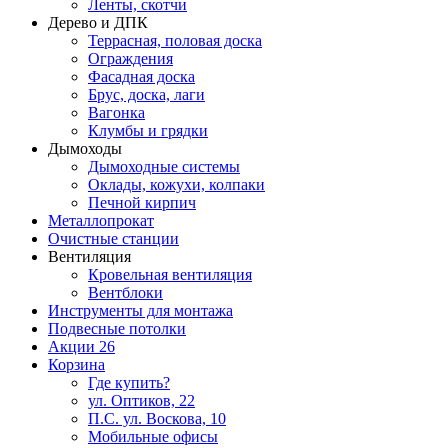
Ленты, скотчи
Дерево и ДПК
Террасная, половая доска
Ограждения
Фасадная доска
Брус, доска, лаги
Вагонка
Клумбы и грядки
Дымоходы
Дымоходные системы
Оклады, кожухи, колпаки
Печной кирпич
Металлопрокат
Очистные станции
Вентиляция
Кровельная вентиляция
Вентблоки
Инструменты для монтажа
Подвесные потолки
Акции
26
Корзина
Где купить?
ул. Оптиков, 22
П.С. ул. Воскова, 10
Мобильные офисы