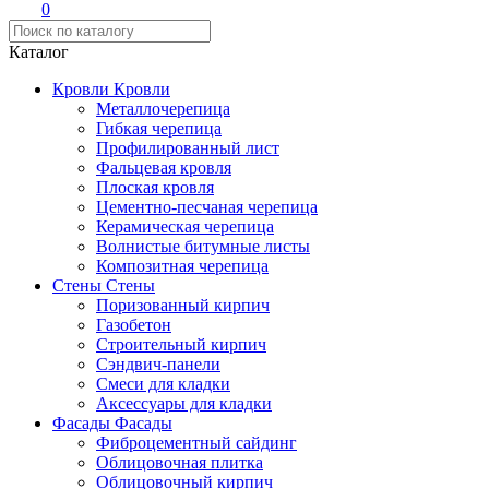
0
Каталог
Кровли
Кровли
Металлочерепица
Гибкая черепица
Профилированный лист
Фальцевая кровля
Плоская кровля
Цементно-песчаная черепица
Керамическая черепица
Волнистые битумные листы
Композитная черепица
Стены
Стены
Поризованный кирпич
Газобетон
Строительный кирпич
Сэндвич-панели
Смеси для кладки
Аксессуары для кладки
Фасады
Фасады
Фиброцементный сайдинг
Облицовочная плитка
Облицовочный кирпич