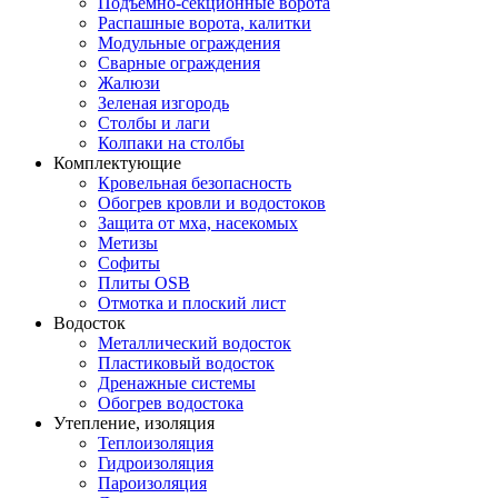
Подъемно-секционные ворота
Распашные ворота, калитки
Модульные ограждения
Сварные ограждения
Жалюзи
Зеленая изгородь
Столбы и лаги
Колпаки на столбы
Комплектующие
Кровельная безопасность
Обогрев кровли и водостоков
Защита от мха, насекомых
Метизы
Софиты
Плиты OSB
Отмотка и плоский лист
Водосток
Металлический водосток
Пластиковый водосток
Дренажные системы
Обогрев водостока
Утепление, изоляция
Теплоизоляция
Гидроизоляция
Пароизоляция