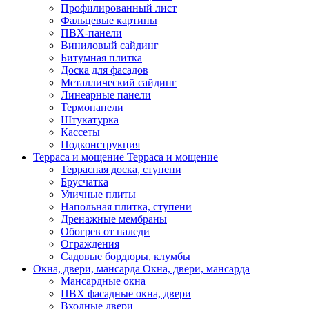
Профилированный лист
Фальцевые картины
ПВХ-панели
Виниловый сайдинг
Битумная плитка
Доска для фасадов
Металлический сайдинг
Линеарные панели
Термопанели
Штукатурка
Кассеты
Подконструкция
Терраса и мощение
Терраса и мощение
Террасная доска, ступени
Брусчатка
Уличные плиты
Напольная плитка, ступени
Дренажные мембраны
Обогрев от наледи
Ограждения
Садовые бордюры, клумбы
Окна, двери, мансарда
Окна, двери, мансарда
Мансардные окна
ПВХ фасадные окна, двери
Входные двери