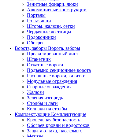
Зенитные фонари, люки
Алюминиевые конструкции
Порталы
Рольставни
Шторы, жалюзи, сетки
Чердачные лестницы
Подоконники
Обогрев
Ворота, заборы
Ворота, заборы
Профилированный лист
Штакетник
Откатные ворота
Подъемно-секционные ворота
Распашные ворота, калитки
Модульные ограждения
Сварные ограждения
Жалюзи
Зеленая изгородь
Столбы и лаги
Колпаки на столбы
Комплектующие
Комплектующие
Кровельная безопасность
Обогрев кровли и водостоков
Защита от мха, насекомых
Метизы