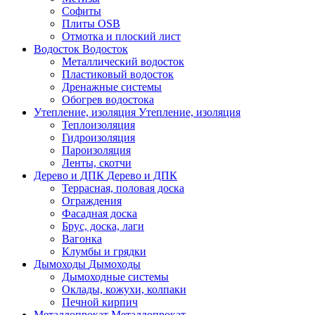
Софиты
Плиты OSB
Отмотка и плоский лист
Водосток
Водосток
Металлический водосток
Пластиковый водосток
Дренажные системы
Обогрев водостока
Утепление, изоляция
Утепление, изоляция
Теплоизоляция
Гидроизоляция
Пароизоляция
Ленты, скотчи
Дерево и ДПК
Дерево и ДПК
Террасная, половая доска
Ограждения
Фасадная доска
Брус, доска, лаги
Вагонка
Клумбы и грядки
Дымоходы
Дымоходы
Дымоходные системы
Оклады, кожухи, колпаки
Печной кирпич
Металлопрокат
Металлопрокат