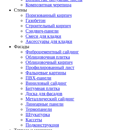
Композитная черепица
Стены
Поризованный кирпич
Газобетон
Строительный кирпич
Сэндвич-панели
Смеси для кладки
Аксессуары для кладки
Фасады
Фиброцементный сайдинг
Облицовочная плитка
Облицовочный кирпич
Профилированный лист
Фальцевые картины
ПВХ-панели
Виниловый сайдинг
Битумная плитка
Доска для фасадов
Металлический сайдинг
Линеарные панели
Термопанели
Штукатурка
Кассеты
Подконструкция