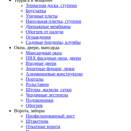
Терраса и мощение
Террасная доска, ступени
Брусчатка
Уличные плиты
Напольная плитка, ступени
Дренажные мембраны
Обогрев от наледи
Ограждения
Садовые бордюры, клумбы
Окна, двери, мансарда
Мансардные окна
ПВХ фасадные окна, двери
Входные двери
Зенитные фонари, люки
Алюминиевые конструкции
Порталы
Рольставни
Шторы, жалюзи, сетки
Чердачные лестницы
Подоконники
Обогрев
Ворота, заборы
Профилированный лист
Штакетник
Откатные ворота