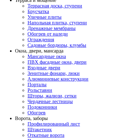
Терраса и мощение
Террасная доска, ступени
Брусчатка
Уличные плиты
Напольная плитка, ступени
Дренажные мембраны
Обогрев от наледи
Ограждения
Садовые бордюры, клумбы
Окна, двери, мансарда
Мансардные окна
ПВХ фасадные окна, двери
Входные двери
Зенитные фонари, люки
Алюминиевые конструкции
Порталы
Рольставни
Шторы, жалюзи, сетки
Чердачные лестницы
Подоконники
Обогрев
Ворота, заборы
Профилированный лист
Штакетник
Откатные ворота