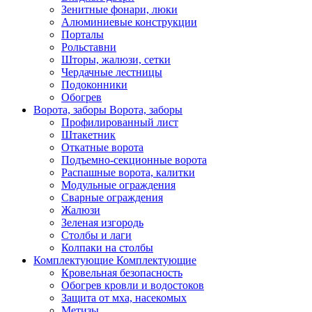
Зенитные фонари, люки
Алюминиевые конструкции
Порталы
Рольставни
Шторы, жалюзи, сетки
Чердачные лестницы
Подоконники
Обогрев
Ворота, заборы
Ворота, заборы
Профилированный лист
Штакетник
Откатные ворота
Подъемно-секционные ворота
Распашные ворота, калитки
Модульные ограждения
Сварные ограждения
Жалюзи
Зеленая изгородь
Столбы и лаги
Колпаки на столбы
Комплектующие
Комплектующие
Кровельная безопасность
Обогрев кровли и водостоков
Защита от мха, насекомых
Метизы