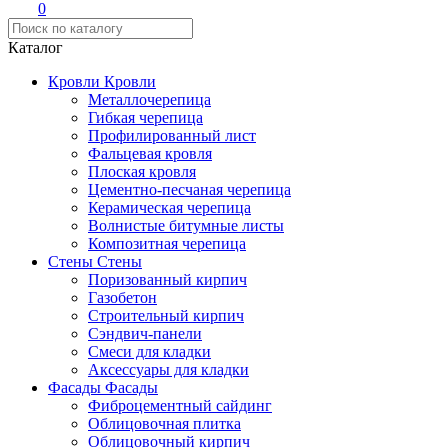
0
Каталог
Кровли
Кровли
Металлочерепица
Гибкая черепица
Профилированный лист
Фальцевая кровля
Плоская кровля
Цементно-песчаная черепица
Керамическая черепица
Волнистые битумные листы
Композитная черепица
Стены
Стены
Поризованный кирпич
Газобетон
Строительный кирпич
Сэндвич-панели
Смеси для кладки
Аксессуары для кладки
Фасады
Фасады
Фиброцементный сайдинг
Облицовочная плитка
Облицовочный кирпич