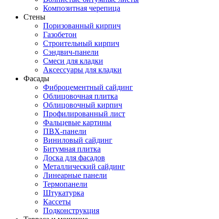
Композитная черепица
Стены
Поризованный кирпич
Газобетон
Строительный кирпич
Сэндвич-панели
Смеси для кладки
Аксессуары для кладки
Фасады
Фиброцементный сайдинг
Облицовочная плитка
Облицовочный кирпич
Профилированный лист
Фальцевые картины
ПВХ-панели
Виниловый сайдинг
Битумная плитка
Доска для фасадов
Металлический сайдинг
Линеарные панели
Термопанели
Штукатурка
Кассеты
Подконструкция