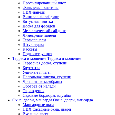
Профилированный лист
Фальцевые картины
ПВХ-панели
Виниловый сайдинг
Битумная плитка
Доска для фасадов
Металлический сайдинг
Линеарные панели
Термопанели
Штукатурка
Кассеты
Подконструкция
Терраса и мощение
Терраса и мощение
Террасная доска, ступени
Брусчатка
Уличные плиты
Напольная плитка, ступени
Дренажные мембраны
Обогрев от наледи
Ограждения
Садовые бордюры, клумбы
Окна, двери, мансарда
Окна, двери, мансарда
Мансардные окна
ПВХ фасадные окна, двери
Входные двери