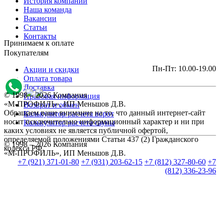
История компании
Наша команда
Вакансии
Статьи
Контакты
Принимаем к оплате
Покупателям
Пн-Пт: 10.00-19.00
Акции и скидки
Оплата товара
Доставка
© 1998 – 2026 Компания
Правовая информация
«М-ПРОФИЛЬ», ИП Меньшов Д.В.
Возврат и обмен
Обращаем ваше внимание на то, что данный интернет-сайт
Калькулятор расчета ворот
носит исключительно информационный характер и ни при
Калькулятор расчета сауны
каких условиях не является публичной офертой,
определяемой положениями Статьи 437 (2) Гражданского
© 1998 – 2026 Компания
кодекса РФ.
«М-ПРОФИЛЬ», ИП Меньшов Д.В.
+7 (921) 371-01-80
+7 (931) 203-62-15
+7 (812) 327-80-60
+7
(812) 336-23-96