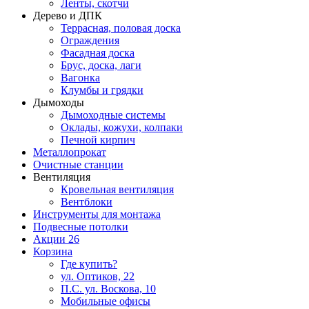
Ленты, скотчи
Дерево и ДПК
Террасная, половая доска
Ограждения
Фасадная доска
Брус, доска, лаги
Вагонка
Клумбы и грядки
Дымоходы
Дымоходные системы
Оклады, кожухи, колпаки
Печной кирпич
Металлопрокат
Очистные станции
Вентиляция
Кровельная вентиляция
Вентблоки
Инструменты для монтажа
Подвесные потолки
Акции
26
Корзина
Где купить?
ул. Оптиков, 22
П.С. ул. Воскова, 10
Мобильные офисы