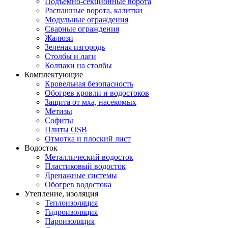
Подъемно-секционные ворота
Распашные ворота, калитки
Модульные ограждения
Сварные ограждения
Жалюзи
Зеленая изгородь
Столбы и лаги
Колпаки на столбы
Комплектующие
Кровельная безопасность
Обогрев кровли и водостоков
Защита от мха, насекомых
Метизы
Софиты
Плиты OSB
Отмотка и плоский лист
Водосток
Металлический водосток
Пластиковый водосток
Дренажные системы
Обогрев водостока
Утепление, изоляция
Теплоизоляция
Гидроизоляция
Пароизоляция