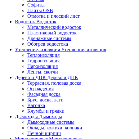
Софиты
Плиты OSB
Отмотка и плоский лист
Водосток
Водосток
Металлический водосток
Пластиковый водосток
Дренажные системы
Обогрев водостока
Утепление, изоляция
Утепление, изоляция
Теплоизоляция
Гидроизоляция
Пароизоляция
Ленты, скотчи
Дерево и ДПК
Дерево и ДПК
Террасная, половая доска
Ограждения
Фасадная доска
Брус, доска, лаги
Вагонка
Клумбы и грядки
Дымоходы
Дымоходы
Дымоходные системы
Оклады, кожухи, колпаки
Печной кирпич
Металлопрокат
Металлопрокат