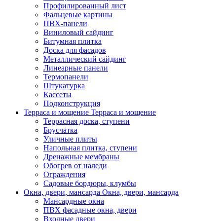
Профилированный лист
Фальцевые картины
ПВХ-панели
Виниловый сайдинг
Битумная плитка
Доска для фасадов
Металлический сайдинг
Линеарные панели
Термопанели
Штукатурка
Кассеты
Подконструкция
Терраса и мощение
Терраса и мощение
Террасная доска, ступени
Брусчатка
Уличные плиты
Напольная плитка, ступени
Дренажные мембраны
Обогрев от наледи
Ограждения
Садовые бордюры, клумбы
Окна, двери, мансарда
Окна, двери, мансарда
Мансардные окна
ПВХ фасадные окна, двери
Входные двери