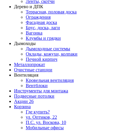
Ленты, скотчи
Дерево и ДПК
Террасная, половая доска
Ограждения
Фасадная доска
Брус, доска, лаги
Вагонка
Клумбы и грядки
Дымоходы
Дымоходные системы
Оклады, кожухи, колпаки
Печной кирпич
Металлопрокат
Очистные станции
Вентиляция
Кровельная вентиляция
Вентблоки
Инструменты для монтажа
Подвесные потолки
Акции
26
Корзина
Где купить?
ул. Оптиков, 22
П.С. ул. Воскова, 10
Мобильные офисы