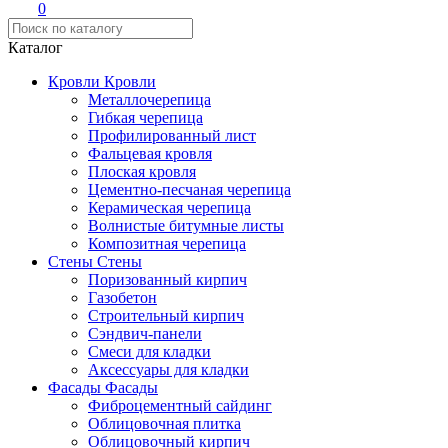
0
Каталог
Кровли
Кровли
Металлочерепица
Гибкая черепица
Профилированный лист
Фальцевая кровля
Плоская кровля
Цементно-песчаная черепица
Керамическая черепица
Волнистые битумные листы
Композитная черепица
Стены
Стены
Поризованный кирпич
Газобетон
Строительный кирпич
Сэндвич-панели
Смеси для кладки
Аксессуары для кладки
Фасады
Фасады
Фиброцементный сайдинг
Облицовочная плитка
Облицовочный кирпич