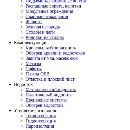
Подъемно-секционные ворота
Распашные ворота, калитки
Модульные ограждения
Сварные ограждения
Жалюзи
Зеленая изгородь
Столбы и лаги
Колпаки на столбы
Комплектующие
Кровельная безопасность
Обогрев кровли и водостоков
Защита от мха, насекомых
Метизы
Софиты
Плиты OSB
Отмотка и плоский лист
Водосток
Металлический водосток
Пластиковый водосток
Дренажные системы
Обогрев водостока
Утепление, изоляция
Теплоизоляция
Гидроизоляция
Пароизоляция