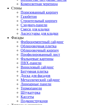
Композитная черепица
Стены
Поризованный кирпич
Газобетон
Строительный кирпич
Сэндвич-панели
Смеси для кладки
Аксессуары для кладки
Фасады
Фиброцементный сайдинг
Облицовочная плитка
Облицовочный кирпич
Профилированный лист
Фальцевые картины
ПВХ-панели
Виниловый сайдинг
Битумная плитка
Доска для фасадов
Металлический сайдинг
Линеарные панели
Термопанели
Штукатурка
Кассеты
Подконструкция