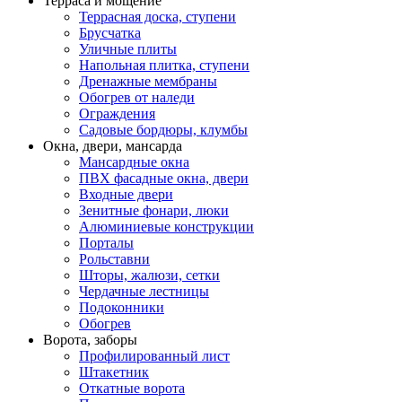
Терраса и мощение
Террасная доска, ступени
Брусчатка
Уличные плиты
Напольная плитка, ступени
Дренажные мембраны
Обогрев от наледи
Ограждения
Садовые бордюры, клумбы
Окна, двери, мансарда
Мансардные окна
ПВХ фасадные окна, двери
Входные двери
Зенитные фонари, люки
Алюминиевые конструкции
Порталы
Рольставни
Шторы, жалюзи, сетки
Чердачные лестницы
Подоконники
Обогрев
Ворота, заборы
Профилированный лист
Штакетник
Откатные ворота