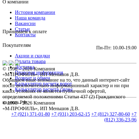
О компании
История компании
Наша команда
Вакансии
Статьи
Принимаем к оплате
Контакты
Покупателям
Пн-Пт: 10.00-19.00
Акции и скидки
Оплата товара
Доставка
© 1998 – 2026 Компания
Правовая информация
«М-ПРОФИЛЬ», ИП Меньшов Д.В.
Возврат и обмен
Обращаем ваше внимание на то, что данный интернет-сайт
Калькулятор расчета ворот
носит исключительно информационный характер и ни при
Калькулятор расчета сауны
каких условиях не является публичной офертой,
определяемой положениями Статьи 437 (2) Гражданского
кодекса РФ.
© 1998 – 2026 Компания
«М-ПРОФИЛЬ», ИП Меньшов Д.В.
+7 (921) 371-01-80
+7 (931) 203-62-15
+7 (812) 327-80-60
+7
(812) 336-23-96