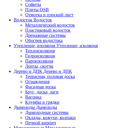
Софиты
Плиты OSB
Отмотка и плоский лист
Водосток
Водосток
Металлический водосток
Пластиковый водосток
Дренажные системы
Обогрев водостока
Утепление, изоляция
Утепление, изоляция
Теплоизоляция
Гидроизоляция
Пароизоляция
Ленты, скотчи
Дерево и ДПК
Дерево и ДПК
Террасная, половая доска
Ограждения
Фасадная доска
Брус, доска, лаги
Вагонка
Клумбы и грядки
Дымоходы
Дымоходы
Дымоходные системы
Оклады, кожухи, колпаки
Печной кирпич
Металлопрокат
Металлопрокат