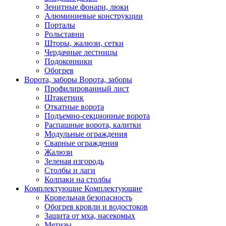
Зенитные фонари, люки
Алюминиевые конструкции
Порталы
Рольставни
Шторы, жалюзи, сетки
Чердачные лестницы
Подоконники
Обогрев
Ворота, заборы
Ворота, заборы
Профилированный лист
Штакетник
Откатные ворота
Подъемно-секционные ворота
Распашные ворота, калитки
Модульные ограждения
Сварные ограждения
Жалюзи
Зеленая изгородь
Столбы и лаги
Колпаки на столбы
Комплектующие
Комплектующие
Кровельная безопасность
Обогрев кровли и водостоков
Защита от мха, насекомых
Метизы