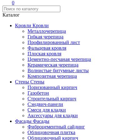
0
Каталог
Кровли
Кровли
Металлочерепица
Гибкая черепица
Профилированный лист
Фальцевая кровля
Плоская кровля
Цементно-песчаная черепица
Керамическая черепица
Волнистые битумные листы
Композитная черепица
Стены
Стены
Поризованный кирпич
Газобетон
Строительный кирпич
Сэндвич-панели
Смеси для кладки
Аксессуары для кладки
Фасады
Фасады
Фиброцементный сайдинг
Облицовочная плитка
Облицовочный кирпич