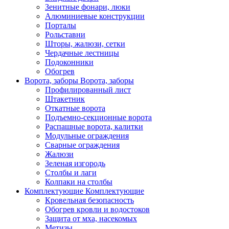
Зенитные фонари, люки
Алюминиевые конструкции
Порталы
Рольставни
Шторы, жалюзи, сетки
Чердачные лестницы
Подоконники
Обогрев
Ворота, заборы
Ворота, заборы
Профилированный лист
Штакетник
Откатные ворота
Подъемно-секционные ворота
Распашные ворота, калитки
Модульные ограждения
Сварные ограждения
Жалюзи
Зеленая изгородь
Столбы и лаги
Колпаки на столбы
Комплектующие
Комплектующие
Кровельная безопасность
Обогрев кровли и водостоков
Защита от мха, насекомых
Метизы