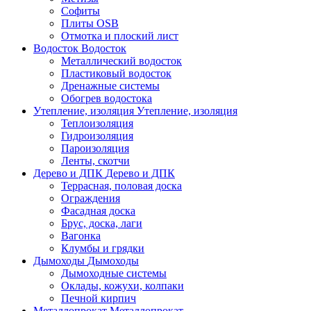
Софиты
Плиты OSB
Отмотка и плоский лист
Водосток
Водосток
Металлический водосток
Пластиковый водосток
Дренажные системы
Обогрев водостока
Утепление, изоляция
Утепление, изоляция
Теплоизоляция
Гидроизоляция
Пароизоляция
Ленты, скотчи
Дерево и ДПК
Дерево и ДПК
Террасная, половая доска
Ограждения
Фасадная доска
Брус, доска, лаги
Вагонка
Клумбы и грядки
Дымоходы
Дымоходы
Дымоходные системы
Оклады, кожухи, колпаки
Печной кирпич
Металлопрокат
Металлопрокат