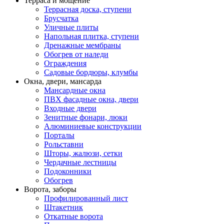
Терраса и мощение
Террасная доска, ступени
Брусчатка
Уличные плиты
Напольная плитка, ступени
Дренажные мембраны
Обогрев от наледи
Ограждения
Садовые бордюры, клумбы
Окна, двери, мансарда
Мансардные окна
ПВХ фасадные окна, двери
Входные двери
Зенитные фонари, люки
Алюминиевые конструкции
Порталы
Рольставни
Шторы, жалюзи, сетки
Чердачные лестницы
Подоконники
Обогрев
Ворота, заборы
Профилированный лист
Штакетник
Откатные ворота