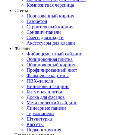
Композитная черепица
Стены
Поризованный кирпич
Газобетон
Строительный кирпич
Сэндвич-панели
Смеси для кладки
Аксессуары для кладки
Фасады
Фиброцементный сайдинг
Облицовочная плитка
Облицовочный кирпич
Профилированный лист
Фальцевые картины
ПВХ-панели
Виниловый сайдинг
Битумная плитка
Доска для фасадов
Металлический сайдинг
Линеарные панели
Термопанели
Штукатурка
Кассеты
Подконструкция