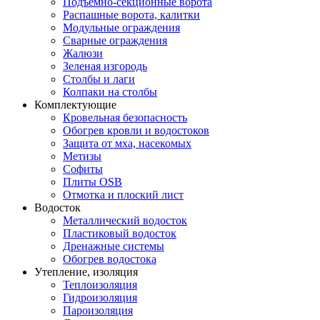
Подъемно-секционные ворота
Распашные ворота, калитки
Модульные ограждения
Сварные ограждения
Жалюзи
Зеленая изгородь
Столбы и лаги
Колпаки на столбы
Комплектующие
Кровельная безопасность
Обогрев кровли и водостоков
Защита от мха, насекомых
Метизы
Софиты
Плиты OSB
Отмотка и плоский лист
Водосток
Металлический водосток
Пластиковый водосток
Дренажные системы
Обогрев водостока
Утепление, изоляция
Теплоизоляция
Гидроизоляция
Пароизоляция