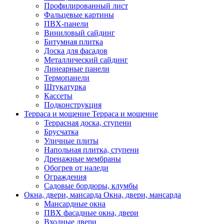
Профилированный лист
Фальцевые картины
ПВХ-панели
Виниловый сайдинг
Битумная плитка
Доска для фасадов
Металлический сайдинг
Линеарные панели
Термопанели
Штукатурка
Кассеты
Подконструкция
Терраса и мощение
Терраса и мощение
Террасная доска, ступени
Брусчатка
Уличные плиты
Напольная плитка, ступени
Дренажные мембраны
Обогрев от наледи
Ограждения
Садовые бордюры, клумбы
Окна, двери, мансарда
Окна, двери, мансарда
Мансардные окна
ПВХ фасадные окна, двери
Входные двери