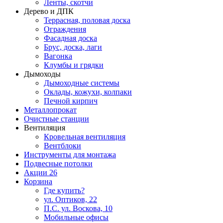
Ленты, скотчи
Дерево и ДПК
Террасная, половая доска
Ограждения
Фасадная доска
Брус, доска, лаги
Вагонка
Клумбы и грядки
Дымоходы
Дымоходные системы
Оклады, кожухи, колпаки
Печной кирпич
Металлопрокат
Очистные станции
Вентиляция
Кровельная вентиляция
Вентблоки
Инструменты для монтажа
Подвесные потолки
Акции
26
Корзина
Где купить?
ул. Оптиков, 22
П.С. ул. Воскова, 10
Мобильные офисы