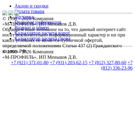
Акции и скидки
Оплата товара
Доставка
© 1998 – 2026 Компания
Правовая информация
«М-ПРОФИЛЬ», ИП Меньшов Д.В.
Возврат и обмен
Обращаем ваше внимание на то, что данный интернет-сайт
Калькулятор расчета ворот
носит исключительно информационный характер и ни при
Калькулятор расчета сауны
каких условиях не является публичной офертой,
определяемой положениями Статьи 437 (2) Гражданского
кодекса РФ.
© 1998 – 2026 Компания
«М-ПРОФИЛЬ», ИП Меньшов Д.В.
+7 (921) 371-01-80
+7 (931) 203-62-15
+7 (812) 327-80-60
+7
(812) 336-23-96