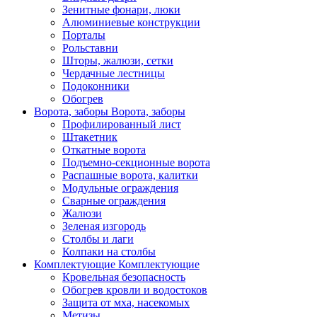
Зенитные фонари, люки
Алюминиевые конструкции
Порталы
Рольставни
Шторы, жалюзи, сетки
Чердачные лестницы
Подоконники
Обогрев
Ворота, заборы
Ворота, заборы
Профилированный лист
Штакетник
Откатные ворота
Подъемно-секционные ворота
Распашные ворота, калитки
Модульные ограждения
Сварные ограждения
Жалюзи
Зеленая изгородь
Столбы и лаги
Колпаки на столбы
Комплектующие
Комплектующие
Кровельная безопасность
Обогрев кровли и водостоков
Защита от мха, насекомых
Метизы