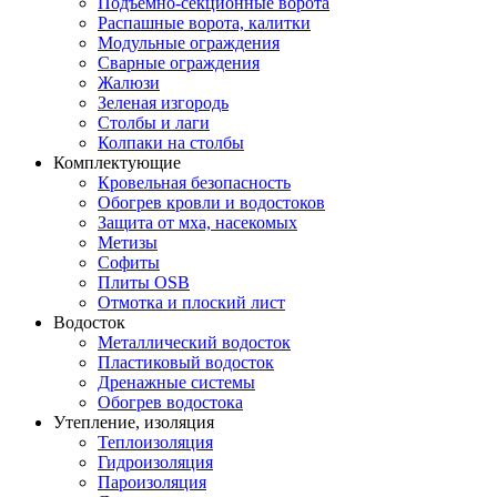
Подъемно-секционные ворота
Распашные ворота, калитки
Модульные ограждения
Сварные ограждения
Жалюзи
Зеленая изгородь
Столбы и лаги
Колпаки на столбы
Комплектующие
Кровельная безопасность
Обогрев кровли и водостоков
Защита от мха, насекомых
Метизы
Софиты
Плиты OSB
Отмотка и плоский лист
Водосток
Металлический водосток
Пластиковый водосток
Дренажные системы
Обогрев водостока
Утепление, изоляция
Теплоизоляция
Гидроизоляция
Пароизоляция