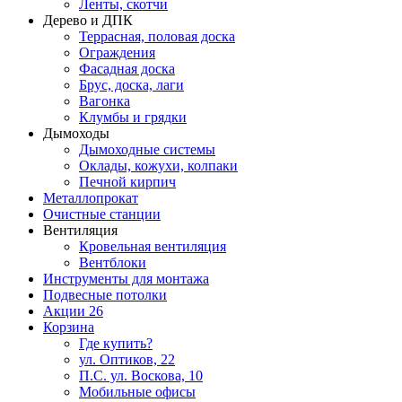
Ленты, скотчи
Дерево и ДПК
Террасная, половая доска
Ограждения
Фасадная доска
Брус, доска, лаги
Вагонка
Клумбы и грядки
Дымоходы
Дымоходные системы
Оклады, кожухи, колпаки
Печной кирпич
Металлопрокат
Очистные станции
Вентиляция
Кровельная вентиляция
Вентблоки
Инструменты для монтажа
Подвесные потолки
Акции
26
Корзина
Где купить?
ул. Оптиков, 22
П.С. ул. Воскова, 10
Мобильные офисы