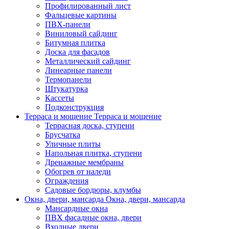
Профилированный лист
Фальцевые картины
ПВХ-панели
Виниловый сайдинг
Битумная плитка
Доска для фасадов
Металлический сайдинг
Линеарные панели
Термопанели
Штукатурка
Кассеты
Подконструкция
Терраса и мощение
Терраса и мощение
Террасная доска, ступени
Брусчатка
Уличные плиты
Напольная плитка, ступени
Дренажные мембраны
Обогрев от наледи
Ограждения
Садовые бордюры, клумбы
Окна, двери, мансарда
Окна, двери, мансарда
Мансардные окна
ПВХ фасадные окна, двери
Входные двери