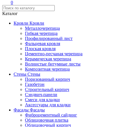
0
Каталог
Кровли
Кровли
Металлочерепица
Гибкая черепица
Профилированный лист
Фальцевая кровля
Плоская кровля
Цементно-песчаная черепица
Керамическая черепица
Волнистые битумные листы
Композитная черепица
Стены
Стены
Поризованный кирпич
Газобетон
Строительный кирпич
Сэндвич-панели
Смеси для кладки
Аксессуары для кладки
Фасады
Фасады
Фиброцементный сайдинг
Облицовочная плитка
Облицовочный кирпич