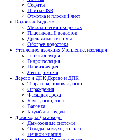
Софиты
Плиты OSB
Отмотка и плоский лист
Водосток
Водосток
Металлический водосток
Пластиковый водосток
Дренажные системы
Обогрев водостока
Утепление, изоляция
Утепление, изоляция
Теплоизоляция
Гидроизоляция
Пароизоляция
Ленты, скотчи
Дерево и ДПК
Дерево и ДПК
Террасная, половая доска
Ограждения
Фасадная доска
Брус, доска, лаги
Вагонка
Клумбы и грядки
Дымоходы
Дымоходы
Дымоходные системы
Оклады, кожухи, колпаки
Печной кирпич
Металлопрокат
Металлопрокат