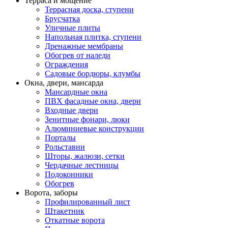
Терраса и мощение
Террасная доска, ступени
Брусчатка
Уличные плиты
Напольная плитка, ступени
Дренажные мембраны
Обогрев от наледи
Ограждения
Садовые бордюры, клумбы
Окна, двери, мансарда
Мансардные окна
ПВХ фасадные окна, двери
Входные двери
Зенитные фонари, люки
Алюминиевые конструкции
Порталы
Рольставни
Шторы, жалюзи, сетки
Чердачные лестницы
Подоконники
Обогрев
Ворота, заборы
Профилированный лист
Штакетник
Откатные ворота