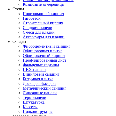
Композитная черепица
Стены
Поризованный кирпич
Газобетон
Строительный кирпич
Сэндвич-панели
Смеси для кладки
Аксессуары для кладки
Фасады
Фиброцементный сайдинг
Облицовочная плитка
Облицовочный кирпич
Профилированный лист
Фальцевые картины
ПВХ-панели
Виниловый сайдинг
Битумная плитка
Доска для фасадов
Металлический сайдинг
Линеарные панели
Термопанели
Штукатурка
Кассеты
Подконструкция