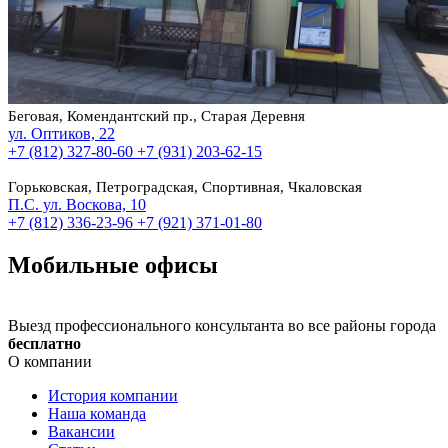
Беговая, Комендантский пр., Старая Деревня
ул. Оптиков, 22
+7 (812) 327-80-60
+7 (931) 203-62-15
Горьковская, Петроградская, Спортивная, Чкаловская
П.С. ул. Воскова, 10
+7 (812) 336-23-96
+7 (921) 371-01-80
Мобильные офисы
Выезд профессионального консультанта во все районы города
бесплатно
О компании
История компании
Наша команда
Вакансии