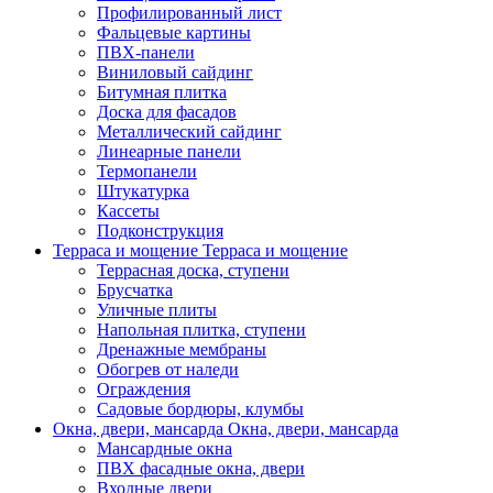
Профилированный лист
Фальцевые картины
ПВХ-панели
Виниловый сайдинг
Битумная плитка
Доска для фасадов
Металлический сайдинг
Линеарные панели
Термопанели
Штукатурка
Кассеты
Подконструкция
Терраса и мощение
Терраса и мощение
Террасная доска, ступени
Брусчатка
Уличные плиты
Напольная плитка, ступени
Дренажные мембраны
Обогрев от наледи
Ограждения
Садовые бордюры, клумбы
Окна, двери, мансарда
Окна, двери, мансарда
Мансардные окна
ПВХ фасадные окна, двери
Входные двери