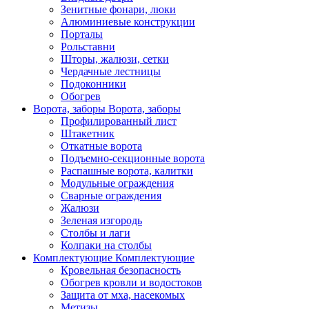
Зенитные фонари, люки
Алюминиевые конструкции
Порталы
Рольставни
Шторы, жалюзи, сетки
Чердачные лестницы
Подоконники
Обогрев
Ворота, заборы
Ворота, заборы
Профилированный лист
Штакетник
Откатные ворота
Подъемно-секционные ворота
Распашные ворота, калитки
Модульные ограждения
Сварные ограждения
Жалюзи
Зеленая изгородь
Столбы и лаги
Колпаки на столбы
Комплектующие
Комплектующие
Кровельная безопасность
Обогрев кровли и водостоков
Защита от мха, насекомых
Метизы