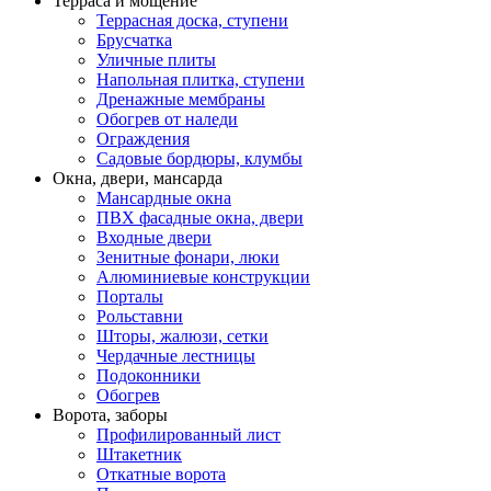
Терраса и мощение
Террасная доска, ступени
Брусчатка
Уличные плиты
Напольная плитка, ступени
Дренажные мембраны
Обогрев от наледи
Ограждения
Садовые бордюры, клумбы
Окна, двери, мансарда
Мансардные окна
ПВХ фасадные окна, двери
Входные двери
Зенитные фонари, люки
Алюминиевые конструкции
Порталы
Рольставни
Шторы, жалюзи, сетки
Чердачные лестницы
Подоконники
Обогрев
Ворота, заборы
Профилированный лист
Штакетник
Откатные ворота