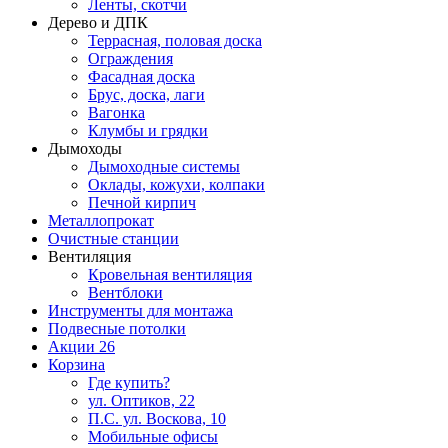
Ленты, скотчи
Дерево и ДПК
Террасная, половая доска
Ограждения
Фасадная доска
Брус, доска, лаги
Вагонка
Клумбы и грядки
Дымоходы
Дымоходные системы
Оклады, кожухи, колпаки
Печной кирпич
Металлопрокат
Очистные станции
Вентиляция
Кровельная вентиляция
Вентблоки
Инструменты для монтажа
Подвесные потолки
Акции
26
Корзина
Где купить?
ул. Оптиков, 22
П.С. ул. Воскова, 10
Мобильные офисы