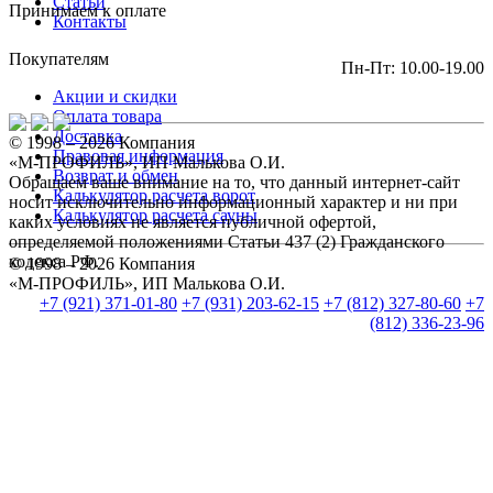
Статьи
Принимаем к оплате
Контакты
Покупателям
Пн-Пт: 10.00-19.00
Акции и скидки
Оплата товара
Доставка
© 1998 – 2026 Компания
Правовая информация
«М-ПРОФИЛЬ», ИП Малькова О.И.
Возврат и обмен
Обращаем ваше внимание на то, что данный интернет-сайт
Калькулятор расчета ворот
носит исключительно информационный характер и ни при
Калькулятор расчета сауны
каких условиях не является публичной офертой,
определяемой положениями Статьи 437 (2) Гражданского
кодекса РФ.
© 1998 – 2026 Компания
«М-ПРОФИЛЬ», ИП Малькова О.И.
+7 (921) 371-01-80
+7 (931) 203-62-15
+7 (812) 327-80-60
+7
(812) 336-23-96