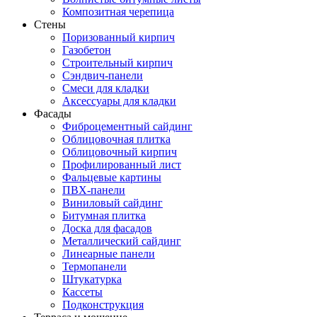
Композитная черепица
Стены
Поризованный кирпич
Газобетон
Строительный кирпич
Сэндвич-панели
Смеси для кладки
Аксессуары для кладки
Фасады
Фиброцементный сайдинг
Облицовочная плитка
Облицовочный кирпич
Профилированный лист
Фальцевые картины
ПВХ-панели
Виниловый сайдинг
Битумная плитка
Доска для фасадов
Металлический сайдинг
Линеарные панели
Термопанели
Штукатурка
Кассеты
Подконструкция