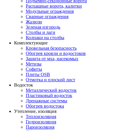
Подъемно-секционные ворота
Распашные ворота, калитки
Модульные ограждения
Сварные ограждения
Жалюзи
Зеленая изгородь
Столбы и лаги
Колпаки на столбы
Комплектующие
Кровельная безопасность
Обогрев кровли и водостоков
Защита от мха, насекомых
Метизы
Софиты
Плиты OSB
Отмотка и плоский лист
Водосток
Металлический водосток
Пластиковый водосток
Дренажные системы
Обогрев водостока
Утепление, изоляция
Теплоизоляция
Гидроизоляция
Пароизоляция