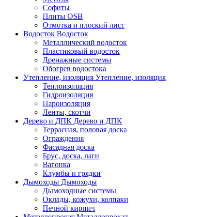
Софиты
Плиты OSB
Отмотка и плоский лист
Водосток
Водосток
Металлический водосток
Пластиковый водосток
Дренажные системы
Обогрев водостока
Утепление, изоляция
Утепление, изоляция
Теплоизоляция
Гидроизоляция
Пароизоляция
Ленты, скотчи
Дерево и ДПК
Дерево и ДПК
Террасная, половая доска
Ограждения
Фасадная доска
Брус, доска, лаги
Вагонка
Клумбы и грядки
Дымоходы
Дымоходы
Дымоходные системы
Оклады, кожухи, колпаки
Печной кирпич
Металлопрокат
Металлопрокат