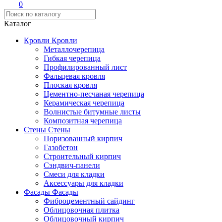
0
Каталог
Кровли
Кровли
Металлочерепица
Гибкая черепица
Профилированный лист
Фальцевая кровля
Плоская кровля
Цементно-песчаная черепица
Керамическая черепица
Волнистые битумные листы
Композитная черепица
Стены
Стены
Поризованный кирпич
Газобетон
Строительный кирпич
Сэндвич-панели
Смеси для кладки
Аксессуары для кладки
Фасады
Фасады
Фиброцементный сайдинг
Облицовочная плитка
Облицовочный кирпич