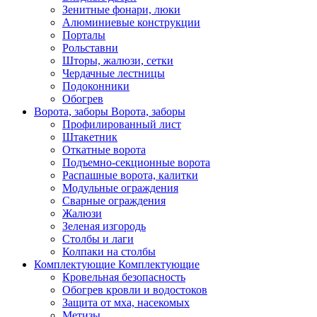
Зенитные фонари, люки
Алюминиевые конструкции
Порталы
Рольставни
Шторы, жалюзи, сетки
Чердачные лестницы
Подоконники
Обогрев
Ворота, заборы
Ворота, заборы
Профилированный лист
Штакетник
Откатные ворота
Подъемно-секционные ворота
Распашные ворота, калитки
Модульные ограждения
Сварные ограждения
Жалюзи
Зеленая изгородь
Столбы и лаги
Колпаки на столбы
Комплектующие
Комплектующие
Кровельная безопасность
Обогрев кровли и водостоков
Защита от мха, насекомых
Метизы