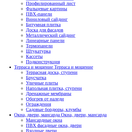
Профилированный лист
Фальцевые картины
ПВХ-панели
Виниловый сайдинг
Битумная плитка
Доска для фасадов
Металлический сайдинг
Линеарные панели
Термопанели
Штукатурка
Кассеты
Подконструкция
Терраса и мощение
Терраса и мощение
Террасная доска, ступени
Брусчатка
Уличные плиты
Напольная плитка, ступени
Дренажные мембраны
Обогрев от наледи
Ограждения
Садовые бордюры, клумбы
Окна, двери, мансарда
Окна, двери, мансарда
Мансардные окна
ПВХ фасадные окна, двери
Входные двери