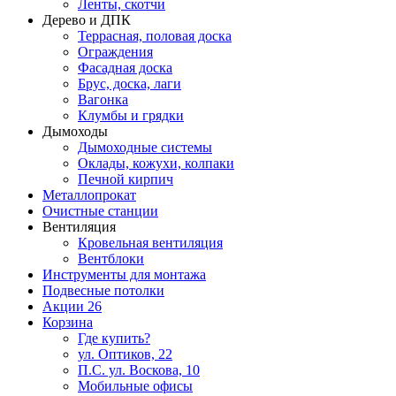
Ленты, скотчи
Дерево и ДПК
Террасная, половая доска
Ограждения
Фасадная доска
Брус, доска, лаги
Вагонка
Клумбы и грядки
Дымоходы
Дымоходные системы
Оклады, кожухи, колпаки
Печной кирпич
Металлопрокат
Очистные станции
Вентиляция
Кровельная вентиляция
Вентблоки
Инструменты для монтажа
Подвесные потолки
Акции
26
Корзина
Где купить?
ул. Оптиков, 22
П.С. ул. Воскова, 10
Мобильные офисы