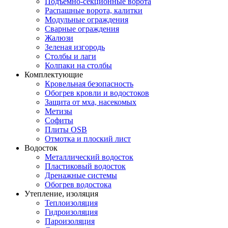
Подъемно-секционные ворота
Распашные ворота, калитки
Модульные ограждения
Сварные ограждения
Жалюзи
Зеленая изгородь
Столбы и лаги
Колпаки на столбы
Комплектующие
Кровельная безопасность
Обогрев кровли и водостоков
Защита от мха, насекомых
Метизы
Софиты
Плиты OSB
Отмотка и плоский лист
Водосток
Металлический водосток
Пластиковый водосток
Дренажные системы
Обогрев водостока
Утепление, изоляция
Теплоизоляция
Гидроизоляция
Пароизоляция