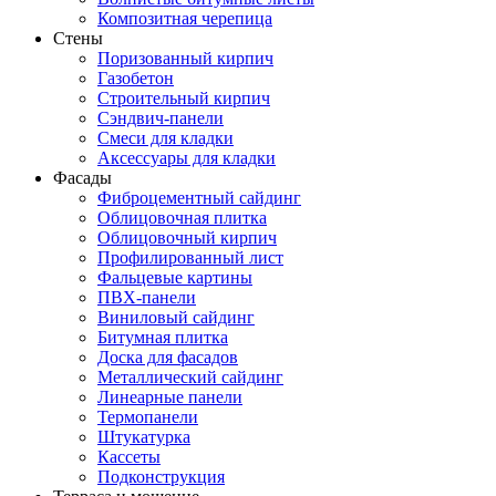
Композитная черепица
Стены
Поризованный кирпич
Газобетон
Строительный кирпич
Сэндвич-панели
Смеси для кладки
Аксессуары для кладки
Фасады
Фиброцементный сайдинг
Облицовочная плитка
Облицовочный кирпич
Профилированный лист
Фальцевые картины
ПВХ-панели
Виниловый сайдинг
Битумная плитка
Доска для фасадов
Металлический сайдинг
Линеарные панели
Термопанели
Штукатурка
Кассеты
Подконструкция