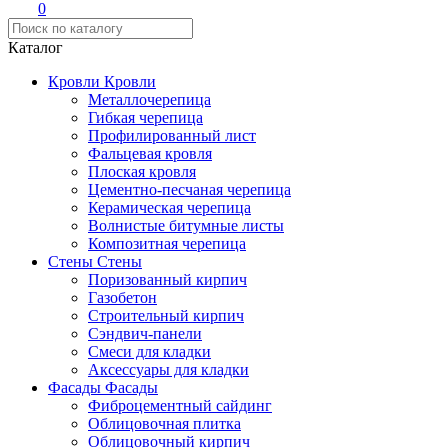
0
Каталог
Кровли
Кровли
Металлочерепица
Гибкая черепица
Профилированный лист
Фальцевая кровля
Плоская кровля
Цементно-песчаная черепица
Керамическая черепица
Волнистые битумные листы
Композитная черепица
Стены
Стены
Поризованный кирпич
Газобетон
Строительный кирпич
Сэндвич-панели
Смеси для кладки
Аксессуары для кладки
Фасады
Фасады
Фиброцементный сайдинг
Облицовочная плитка
Облицовочный кирпич