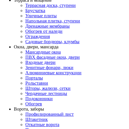
Терраса и мощение
Террасная доска, ступени
Брусчатка
Уличные плиты
Напольная плитка, ступени
Дренажные мембраны
Обогрев от наледи
Ограждения
Садовые бордюры, клумбы
Окна, двери, мансарда
Мансардные окна
ПВХ фасадные окна, двери
Входные двери
Зенитные фонари, люки
Алюминиевые конструкции
Порталы
Рольставни
Шторы, жалюзи, сетки
Чердачные лестницы
Подоконники
Обогрев
Ворота, заборы
Профилированный лист
Штакетник
Откатные ворота