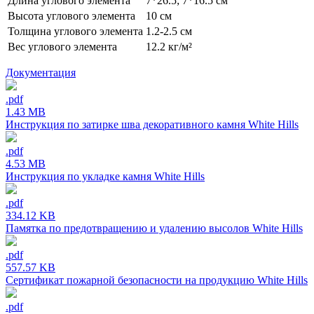
Длина углового элемента
7*26.5; 7*16.5 см
Высота углового элемента
10 см
Толщина углового элемента
1.2-2.5 см
Вес углового элемента
12.2 кг/м²
Документация
.pdf
1.43 MB
Инструкция по затирке шва декоративного камня White Hills
.pdf
4.53 MB
Инструкция по укладке камня White Hills
.pdf
334.12 KB
Памятка по предотвращению и удалению высолов White Hills
.pdf
557.57 KB
Сертификат пожарной безопасности на продукцию White Hills
.pdf