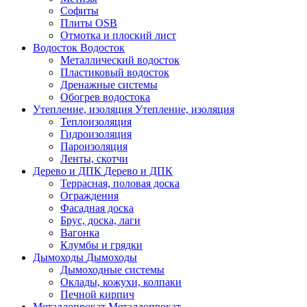
Софиты
Плиты OSB
Отмотка и плоский лист
Водосток
Водосток
Металлический водосток
Пластиковый водосток
Дренажные системы
Обогрев водостока
Утепление, изоляция
Утепление, изоляция
Теплоизоляция
Гидроизоляция
Пароизоляция
Ленты, скотчи
Дерево и ДПК
Дерево и ДПК
Террасная, половая доска
Ограждения
Фасадная доска
Брус, доска, лаги
Вагонка
Клумбы и грядки
Дымоходы
Дымоходы
Дымоходные системы
Оклады, кожухи, колпаки
Печной кирпич
Металлопрокат
Металлопрокат