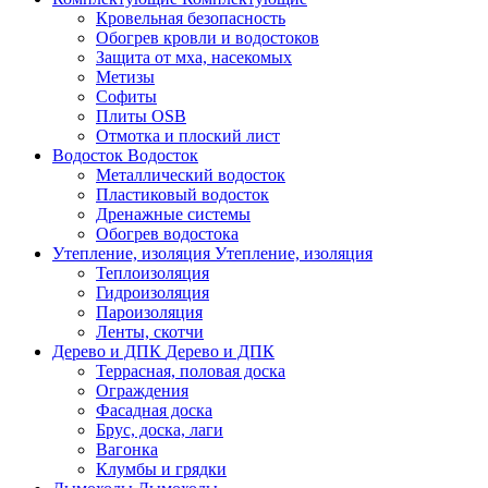
Кровельная безопасность
Обогрев кровли и водостоков
Защита от мха, насекомых
Метизы
Софиты
Плиты OSB
Отмотка и плоский лист
Водосток
Водосток
Металлический водосток
Пластиковый водосток
Дренажные системы
Обогрев водостока
Утепление, изоляция
Утепление, изоляция
Теплоизоляция
Гидроизоляция
Пароизоляция
Ленты, скотчи
Дерево и ДПК
Дерево и ДПК
Террасная, половая доска
Ограждения
Фасадная доска
Брус, доска, лаги
Вагонка
Клумбы и грядки