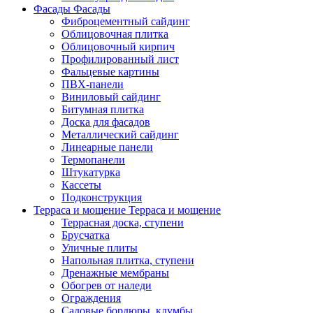
Фасады
Фасады
Фиброцементный сайдинг
Облицовочная плитка
Облицовочный кирпич
Профилированный лист
Фальцевые картины
ПВХ-панели
Виниловый сайдинг
Битумная плитка
Доска для фасадов
Металлический сайдинг
Линеарные панели
Термопанели
Штукатурка
Кассеты
Подконструкция
Терраса и мощение
Терраса и мощение
Террасная доска, ступени
Брусчатка
Уличные плиты
Напольная плитка, ступени
Дренажные мембраны
Обогрев от наледи
Ограждения
Садовые бордюры, клумбы