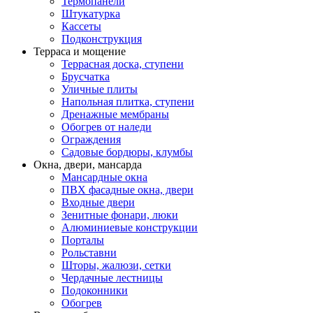
Термопанели
Штукатурка
Кассеты
Подконструкция
Терраса и мощение
Террасная доска, ступени
Брусчатка
Уличные плиты
Напольная плитка, ступени
Дренажные мембраны
Обогрев от наледи
Ограждения
Садовые бордюры, клумбы
Окна, двери, мансарда
Мансардные окна
ПВХ фасадные окна, двери
Входные двери
Зенитные фонари, люки
Алюминиевые конструкции
Порталы
Рольставни
Шторы, жалюзи, сетки
Чердачные лестницы
Подоконники
Обогрев