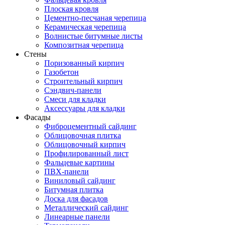
Плоская кровля
Цементно-песчаная черепица
Керамическая черепица
Волнистые битумные листы
Композитная черепица
Стены
Поризованный кирпич
Газобетон
Строительный кирпич
Сэндвич-панели
Смеси для кладки
Аксессуары для кладки
Фасады
Фиброцементный сайдинг
Облицовочная плитка
Облицовочный кирпич
Профилированный лист
Фальцевые картины
ПВХ-панели
Виниловый сайдинг
Битумная плитка
Доска для фасадов
Металлический сайдинг
Линеарные панели