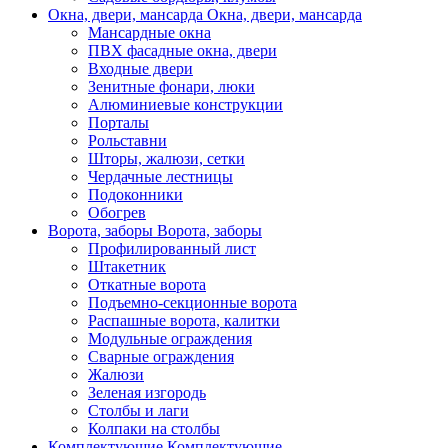
Окна, двери, мансарда
Окна, двери, мансарда
Мансардные окна
ПВХ фасадные окна, двери
Входные двери
Зенитные фонари, люки
Алюминиевые конструкции
Порталы
Рольставни
Шторы, жалюзи, сетки
Чердачные лестницы
Подоконники
Обогрев
Ворота, заборы
Ворота, заборы
Профилированный лист
Штакетник
Откатные ворота
Подъемно-секционные ворота
Распашные ворота, калитки
Модульные ограждения
Сварные ограждения
Жалюзи
Зеленая изгородь
Столбы и лаги
Колпаки на столбы
Комплектующие
Комплектующие