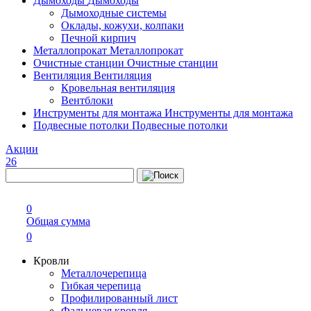
Дымоходы
Дымоходы
Дымоходные системы
Оклады, кожухи, колпаки
Печной кирпич
Металлопрокат
Металлопрокат
Очистные станции
Очистные станции
Вентиляция
Вентиляция
Кровельная вентиляция
Вентблоки
Инструменты для монтажа
Инструменты для монтажа
Подвесные потолки
Подвесные потолки
Акции
26
0
Общая сумма
0
Кровли
Металлочерепица
Гибкая черепица
Профилированный лист
Фальцевая кровля