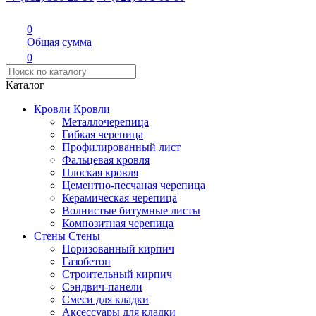
0
Общая сумма
0
Каталог
Кровли
Кровли
Металлочерепица
Гибкая черепица
Профилированный лист
Фальцевая кровля
Плоская кровля
Цементно-песчаная черепица
Керамическая черепица
Волнистые битумные листы
Композитная черепица
Стены
Стены
Поризованный кирпич
Газобетон
Строительный кирпич
Сэндвич-панели
Смеси для кладки
Аксессуары для кладки