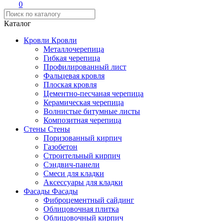
0
Каталог
Кровли
Кровли
Металлочерепица
Гибкая черепица
Профилированный лист
Фальцевая кровля
Плоская кровля
Цементно-песчаная черепица
Керамическая черепица
Волнистые битумные листы
Композитная черепица
Стены
Стены
Поризованный кирпич
Газобетон
Строительный кирпич
Сэндвич-панели
Смеси для кладки
Аксессуары для кладки
Фасады
Фасады
Фиброцементный сайдинг
Облицовочная плитка
Облицовочный кирпич