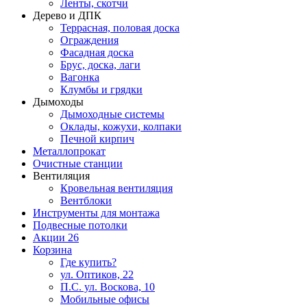
Ленты, скотчи
Дерево и ДПК
Террасная, половая доска
Ограждения
Фасадная доска
Брус, доска, лаги
Вагонка
Клумбы и грядки
Дымоходы
Дымоходные системы
Оклады, кожухи, колпаки
Печной кирпич
Металлопрокат
Очистные станции
Вентиляция
Кровельная вентиляция
Вентблоки
Инструменты для монтажа
Подвесные потолки
Акции
26
Корзина
Где купить?
ул. Оптиков, 22
П.С. ул. Воскова, 10
Мобильные офисы