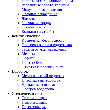
Подъемно-секционные ворота
Распашные ворота, калитки
Модульные ограждения
Сварные ограждения
Жалюзи
Зеленая изгородь
Столбы и лаги
Колпаки на столбы
Комплектующие
Кровельная безопасность
Обогрев кровли и водостоков
Защита от мха, насекомых
Метизы
Софиты
Плиты OSB
Отмотка и плоский лист
Водосток
Металлический водосток
Пластиковый водосток
Дренажные системы
Обогрев водостока
Утепление, изоляция
Теплоизоляция
Гидроизоляция
Пароизоляция