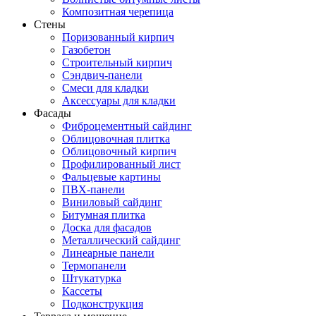
Композитная черепица
Стены
Поризованный кирпич
Газобетон
Строительный кирпич
Сэндвич-панели
Смеси для кладки
Аксессуары для кладки
Фасады
Фиброцементный сайдинг
Облицовочная плитка
Облицовочный кирпич
Профилированный лист
Фальцевые картины
ПВХ-панели
Виниловый сайдинг
Битумная плитка
Доска для фасадов
Металлический сайдинг
Линеарные панели
Термопанели
Штукатурка
Кассеты
Подконструкция