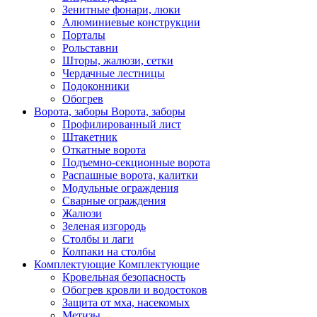
Зенитные фонари, люки
Алюминиевые конструкции
Порталы
Рольставни
Шторы, жалюзи, сетки
Чердачные лестницы
Подоконники
Обогрев
Ворота, заборы
Ворота, заборы
Профилированный лист
Штакетник
Откатные ворота
Подъемно-секционные ворота
Распашные ворота, калитки
Модульные ограждения
Сварные ограждения
Жалюзи
Зеленая изгородь
Столбы и лаги
Колпаки на столбы
Комплектующие
Комплектующие
Кровельная безопасность
Обогрев кровли и водостоков
Защита от мха, насекомых
Метизы