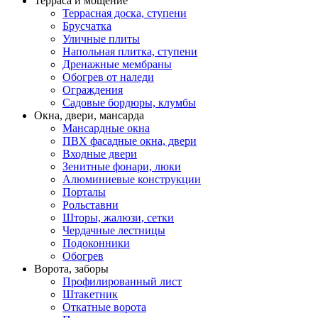
Терраса и мощение
Террасная доска, ступени
Брусчатка
Уличные плиты
Напольная плитка, ступени
Дренажные мембраны
Обогрев от наледи
Ограждения
Садовые бордюры, клумбы
Окна, двери, мансарда
Мансардные окна
ПВХ фасадные окна, двери
Входные двери
Зенитные фонари, люки
Алюминиевые конструкции
Порталы
Рольставни
Шторы, жалюзи, сетки
Чердачные лестницы
Подоконники
Обогрев
Ворота, заборы
Профилированный лист
Штакетник
Откатные ворота