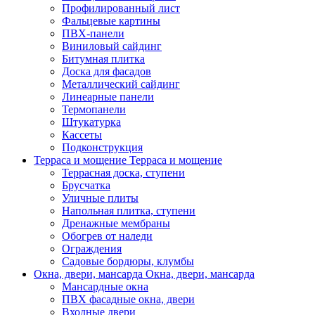
Профилированный лист
Фальцевые картины
ПВХ-панели
Виниловый сайдинг
Битумная плитка
Доска для фасадов
Металлический сайдинг
Линеарные панели
Термопанели
Штукатурка
Кассеты
Подконструкция
Терраса и мощение
Терраса и мощение
Террасная доска, ступени
Брусчатка
Уличные плиты
Напольная плитка, ступени
Дренажные мембраны
Обогрев от наледи
Ограждения
Садовые бордюры, клумбы
Окна, двери, мансарда
Окна, двери, мансарда
Мансардные окна
ПВХ фасадные окна, двери
Входные двери