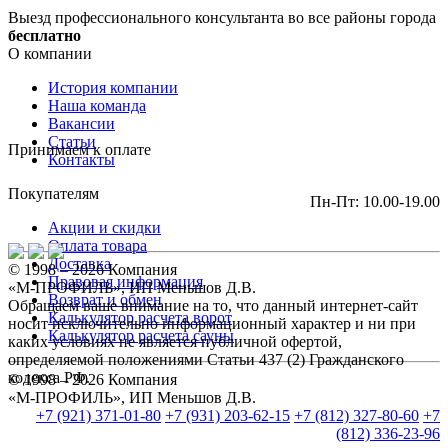
Выезд профессионального консультанта во все районы города
бесплатно
О компании
История компании
Наша команда
Вакансии
Статьи
Принимаем к оплате
Контакты
Покупателям
Пн-Пт: 10.00-19.00
Акции и скидки
Оплата товара
Доставка
© 1998 – 2026 Компания
Правовая информация
«М-ПРОФИЛЬ», ИП Меньшов Д.В.
Возврат и обмен
Обращаем ваше внимание на то, что данный интернет-сайт
Калькулятор расчета ворот
носит исключительно информационный характер и ни при
Калькулятор расчета сауны
каких условиях не является публичной офертой,
определяемой положениями Статьи 437 (2) Гражданского
кодекса РФ.
© 1998 – 2026 Компания
«М-ПРОФИЛЬ», ИП Меньшов Д.В.
+7 (921) 371-01-80
+7 (931) 203-62-15
+7 (812) 327-80-60
+7
(812) 336-23-96