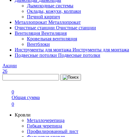
Дымоходы
Дымоходы
Дымоходные системы
Оклады, кожухи, колпаки
Печной кирпич
Металлопрокат
Металлопрокат
Очистные станции
Очистные станции
Вентиляция
Вентиляция
Кровельная вентиляция
Вентблоки
Инструменты для монтажа
Инструменты для монтажа
Подвесные потолки
Подвесные потолки
Акции
26
0
Общая сумма
0
Кровли
Металлочерепица
Гибкая черепица
Профилированный лист
Фальцевая кровля