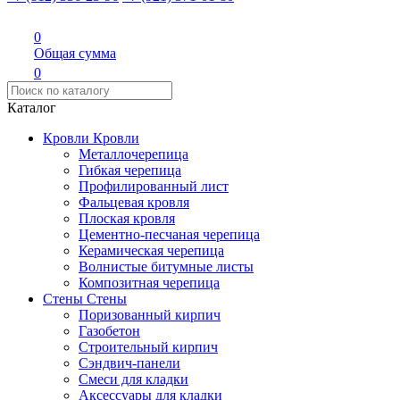
0
Общая сумма
0
Каталог
Кровли
Кровли
Металлочерепица
Гибкая черепица
Профилированный лист
Фальцевая кровля
Плоская кровля
Цементно-песчаная черепица
Керамическая черепица
Волнистые битумные листы
Композитная черепица
Стены
Стены
Поризованный кирпич
Газобетон
Строительный кирпич
Сэндвич-панели
Смеси для кладки
Аксессуары для кладки