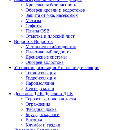
Кровельная безопасность
Обогрев кровли и водостоков
Защита от мха, насекомых
Метизы
Софиты
Плиты OSB
Отмотка и плоский лист
Водосток
Водосток
Металлический водосток
Пластиковый водосток
Дренажные системы
Обогрев водостока
Утепление, изоляция
Утепление, изоляция
Теплоизоляция
Гидроизоляция
Пароизоляция
Ленты, скотчи
Дерево и ДПК
Дерево и ДПК
Террасная, половая доска
Ограждения
Фасадная доска
Брус, доска, лаги
Вагонка
Клумбы и грядки