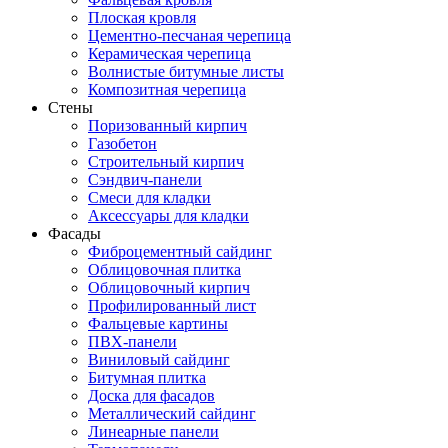
Плоская кровля
Цементно-песчаная черепица
Керамическая черепица
Волнистые битумные листы
Композитная черепица
Стены
Поризованный кирпич
Газобетон
Строительный кирпич
Сэндвич-панели
Смеси для кладки
Аксессуары для кладки
Фасады
Фиброцементный сайдинг
Облицовочная плитка
Облицовочный кирпич
Профилированный лист
Фальцевые картины
ПВХ-панели
Виниловый сайдинг
Битумная плитка
Доска для фасадов
Металлический сайдинг
Линеарные панели