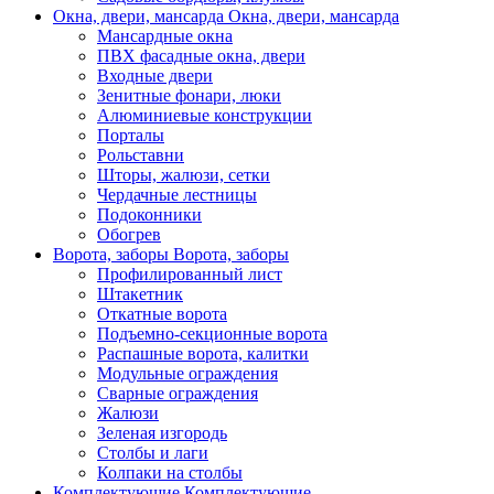
Окна, двери, мансарда
Окна, двери, мансарда
Мансардные окна
ПВХ фасадные окна, двери
Входные двери
Зенитные фонари, люки
Алюминиевые конструкции
Порталы
Рольставни
Шторы, жалюзи, сетки
Чердачные лестницы
Подоконники
Обогрев
Ворота, заборы
Ворота, заборы
Профилированный лист
Штакетник
Откатные ворота
Подъемно-секционные ворота
Распашные ворота, калитки
Модульные ограждения
Сварные ограждения
Жалюзи
Зеленая изгородь
Столбы и лаги
Колпаки на столбы
Комплектующие
Комплектующие