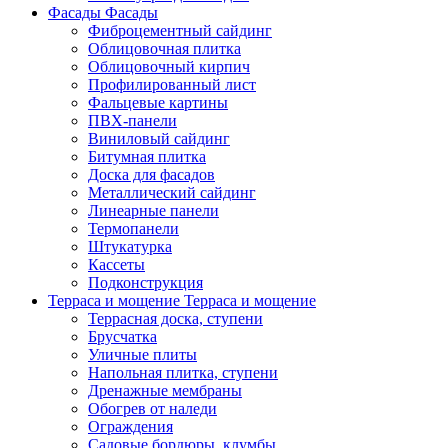
Фасады
Фасады
Фиброцементный сайдинг
Облицовочная плитка
Облицовочный кирпич
Профилированный лист
Фальцевые картины
ПВХ-панели
Виниловый сайдинг
Битумная плитка
Доска для фасадов
Металлический сайдинг
Линеарные панели
Термопанели
Штукатурка
Кассеты
Подконструкция
Терраса и мощение
Терраса и мощение
Террасная доска, ступени
Брусчатка
Уличные плиты
Напольная плитка, ступени
Дренажные мембраны
Обогрев от наледи
Ограждения
Садовые бордюры, клумбы