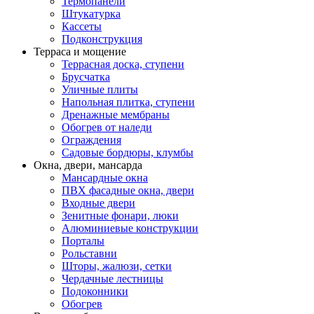
Термопанели
Штукатурка
Кассеты
Подконструкция
Терраса и мощение
Террасная доска, ступени
Брусчатка
Уличные плиты
Напольная плитка, ступени
Дренажные мембраны
Обогрев от наледи
Ограждения
Садовые бордюры, клумбы
Окна, двери, мансарда
Мансардные окна
ПВХ фасадные окна, двери
Входные двери
Зенитные фонари, люки
Алюминиевые конструкции
Порталы
Рольставни
Шторы, жалюзи, сетки
Чердачные лестницы
Подоконники
Обогрев