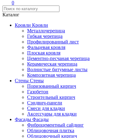
0
Каталог
Кровли
Кровли
Металлочерепица
Гибкая черепица
Профилированный лист
Фальцевая кровля
Плоская кровля
Цементно-песчаная черепица
Керамическая черепица
Волнистые битумные листы
Композитная черепица
Стены
Стены
Поризованный кирпич
Газобетон
Строительный кирпич
Сэндвич-панели
Смеси для кладки
Аксессуары для кладки
Фасады
Фасады
Фиброцементный сайдинг
Облицовочная плитка
Облицовочный кирпич