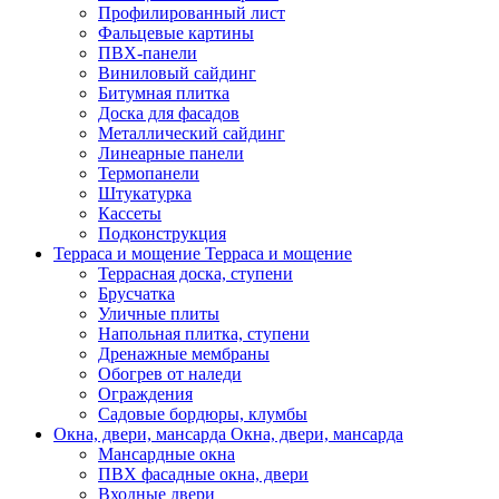
Профилированный лист
Фальцевые картины
ПВХ-панели
Виниловый сайдинг
Битумная плитка
Доска для фасадов
Металлический сайдинг
Линеарные панели
Термопанели
Штукатурка
Кассеты
Подконструкция
Терраса и мощение
Терраса и мощение
Террасная доска, ступени
Брусчатка
Уличные плиты
Напольная плитка, ступени
Дренажные мембраны
Обогрев от наледи
Ограждения
Садовые бордюры, клумбы
Окна, двери, мансарда
Окна, двери, мансарда
Мансардные окна
ПВХ фасадные окна, двери
Входные двери