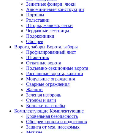
Зенитные фонари, люки
Алюминиевые конструкции
Порталы
Рольставни
Шторы, жалюзи, сетки
Чердачные лестницы
Подоконники
Обогрев
Ворота, заборы
Ворота, заборы
Профилированный лист
Штакетник
Откатные ворота
Подъемно-секционные ворота
Распашные ворота, калитки
Модульные ограждения
Сварные ограждения
Жалюзи
Зеленая изгородь
Столбы и лаги
Колпаки на столбы
Комплектующие
Комплектующие
Кровельная безопасность
Обогрев кровли и водостоков
Защита от мха, насекомых
Метизы