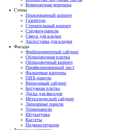
Композитная черепица
Стены
Поризованный кирпич
Газобетон
Строительный кирпич
Сэндвич-панели
Смеси для кладки
Аксессуары для кладки
Фасады
Фиброцементный сайдинг
Облицовочная плитка
Облицовочный кирпич
Профилированный лист
Фальцевые картины
ПВХ-панели
Виниловый сайдинг
Битумная плитка
Доска для фасадов
Металлический сайдинг
Линеарные панели
Термопанели
Штукатурка
Кассеты
Подконструкция