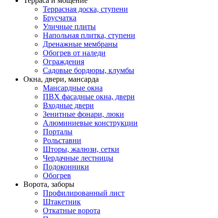
Терраса и мощение
Террасная доска, ступени
Брусчатка
Уличные плиты
Напольная плитка, ступени
Дренажные мембраны
Обогрев от наледи
Ограждения
Садовые бордюры, клумбы
Окна, двери, мансарда
Мансардные окна
ПВХ фасадные окна, двери
Входные двери
Зенитные фонари, люки
Алюминиевые конструкции
Порталы
Рольставни
Шторы, жалюзи, сетки
Чердачные лестницы
Подоконники
Обогрев
Ворота, заборы
Профилированный лист
Штакетник
Откатные ворота