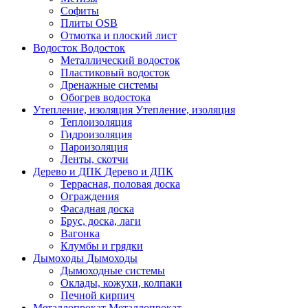
Софиты
Плиты OSB
Отмотка и плоский лист
Водосток
Водосток
Металлический водосток
Пластиковый водосток
Дренажные системы
Обогрев водостока
Утепление, изоляция
Утепление, изоляция
Теплоизоляция
Гидроизоляция
Пароизоляция
Ленты, скотчи
Дерево и ДПК
Дерево и ДПК
Террасная, половая доска
Ограждения
Фасадная доска
Брус, доска, лаги
Вагонка
Клумбы и грядки
Дымоходы
Дымоходы
Дымоходные системы
Оклады, кожухи, колпаки
Печной кирпич
Металлопрокат
Металлопрокат