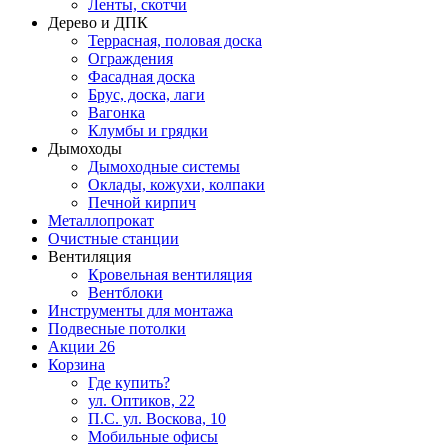
Ленты, скотчи
Дерево и ДПК
Террасная, половая доска
Ограждения
Фасадная доска
Брус, доска, лаги
Вагонка
Клумбы и грядки
Дымоходы
Дымоходные системы
Оклады, кожухи, колпаки
Печной кирпич
Металлопрокат
Очистные станции
Вентиляция
Кровельная вентиляция
Вентблоки
Инструменты для монтажа
Подвесные потолки
Акции
26
Корзина
Где купить?
ул. Оптиков, 22
П.С. ул. Воскова, 10
Мобильные офисы