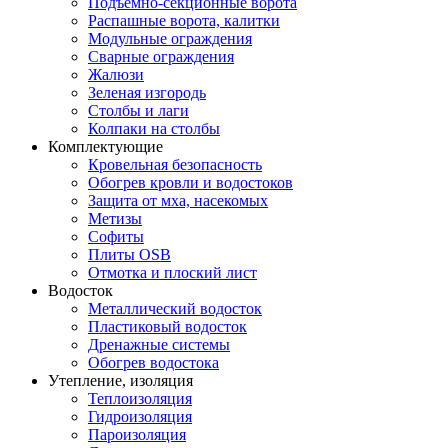
Подъемно-секционные ворота
Распашные ворота, калитки
Модульные ограждения
Сварные ограждения
Жалюзи
Зеленая изгородь
Столбы и лаги
Колпаки на столбы
Комплектующие
Кровельная безопасность
Обогрев кровли и водостоков
Защита от мха, насекомых
Метизы
Софиты
Плиты OSB
Отмотка и плоский лист
Водосток
Металлический водосток
Пластиковый водосток
Дренажные системы
Обогрев водостока
Утепление, изоляция
Теплоизоляция
Гидроизоляция
Пароизоляция