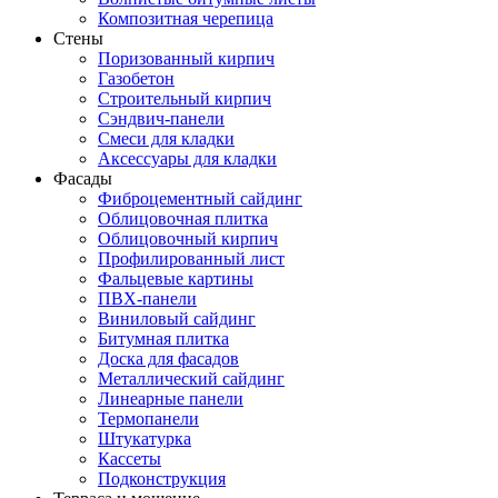
Композитная черепица
Стены
Поризованный кирпич
Газобетон
Строительный кирпич
Сэндвич-панели
Смеси для кладки
Аксессуары для кладки
Фасады
Фиброцементный сайдинг
Облицовочная плитка
Облицовочный кирпич
Профилированный лист
Фальцевые картины
ПВХ-панели
Виниловый сайдинг
Битумная плитка
Доска для фасадов
Металлический сайдинг
Линеарные панели
Термопанели
Штукатурка
Кассеты
Подконструкция