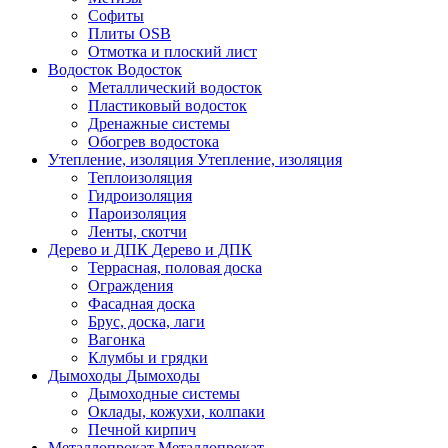
Софиты
Плиты OSB
Отмотка и плоский лист
Водосток
Водосток
Металлический водосток
Пластиковый водосток
Дренажные системы
Обогрев водостока
Утепление, изоляция
Утепление, изоляция
Теплоизоляция
Гидроизоляция
Пароизоляция
Ленты, скотчи
Дерево и ДПК
Дерево и ДПК
Террасная, половая доска
Ограждения
Фасадная доска
Брус, доска, лаги
Вагонка
Клумбы и грядки
Дымоходы
Дымоходы
Дымоходные системы
Оклады, кожухи, колпаки
Печной кирпич
Металлопрокат
Металлопрокат