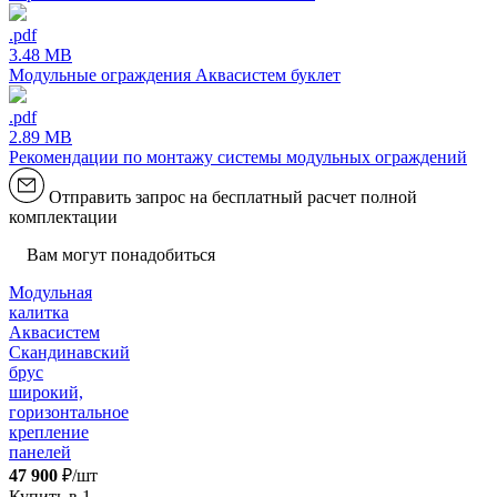
.pdf
3.48 MB
Модульные ограждения Аквасистем буклет
.pdf
2.89 MB
Рекомендации по монтажу системы модульных ограждений
Отправить запрос на бесплатный расчет полной
комплектации
Вам могут понадобиться
Модульная
калитка
Аквасистем
Скандинавский
брус
широкий,
горизонтальное
крепление
панелей
47 900
₽/шт
Купить в 1