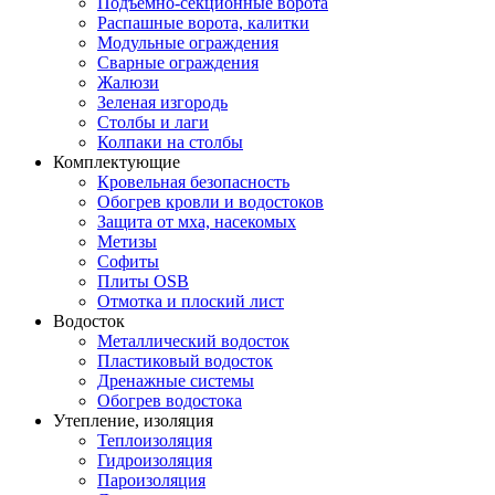
Подъемно-секционные ворота
Распашные ворота, калитки
Модульные ограждения
Сварные ограждения
Жалюзи
Зеленая изгородь
Столбы и лаги
Колпаки на столбы
Комплектующие
Кровельная безопасность
Обогрев кровли и водостоков
Защита от мха, насекомых
Метизы
Софиты
Плиты OSB
Отмотка и плоский лист
Водосток
Металлический водосток
Пластиковый водосток
Дренажные системы
Обогрев водостока
Утепление, изоляция
Теплоизоляция
Гидроизоляция
Пароизоляция