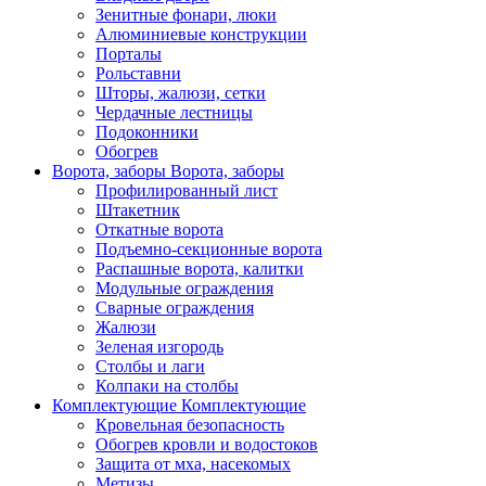
Зенитные фонари, люки
Алюминиевые конструкции
Порталы
Рольставни
Шторы, жалюзи, сетки
Чердачные лестницы
Подоконники
Обогрев
Ворота, заборы
Ворота, заборы
Профилированный лист
Штакетник
Откатные ворота
Подъемно-секционные ворота
Распашные ворота, калитки
Модульные ограждения
Сварные ограждения
Жалюзи
Зеленая изгородь
Столбы и лаги
Колпаки на столбы
Комплектующие
Комплектующие
Кровельная безопасность
Обогрев кровли и водостоков
Защита от мха, насекомых
Метизы