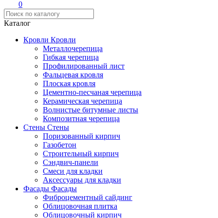
0
Каталог
Кровли
Кровли
Металлочерепица
Гибкая черепица
Профилированный лист
Фальцевая кровля
Плоская кровля
Цементно-песчаная черепица
Керамическая черепица
Волнистые битумные листы
Композитная черепица
Стены
Стены
Поризованный кирпич
Газобетон
Строительный кирпич
Сэндвич-панели
Смеси для кладки
Аксессуары для кладки
Фасады
Фасады
Фиброцементный сайдинг
Облицовочная плитка
Облицовочный кирпич