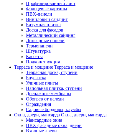
Профилированный лист
Фальцевые картины
ПВХ-панели
Виниловый сайдинг
Битумная плитка
Доска для фасадов
Металлический сайдинг
Линеарные панели
Термопанели
Штукатурка
Кассеты
Подконструкция
Терраса и мощение
Терраса и мощение
Террасная доска, ступени
Брусчатка
Уличные плиты
Напольная плитка, ступени
Дренажные мембраны
Обогрев от наледи
Ограждения
Садовые бордюры, клумбы
Окна, двери, мансарда
Окна, двери, мансарда
Мансардные окна
ПВХ фасадные окна, двери
Входные двери