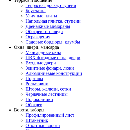
Терраса и мощение
Террасная доска, ступени
Брусчатка
Уличные плиты
Напольная плитка, ступени
Дренажные мембраны
Обогрев от наледи
Ограждения
Садовые бордюры, клумбы
Окна, двери, мансарда
Мансардные окна
ПВХ фасадные окна, двери
Входные двери
Зенитные фонари, люки
Алюминиевые конструкции
Порталы
Рольставни
Шторы, жалюзи, сетки
Чердачные лестницы
Подоконники
Обогрев
Ворота, заборы
Профилированный лист
Штакетник
Откатные ворота