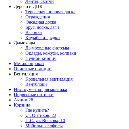
Ленты, скотчи
Дерево и ДПК
Террасная, половая доска
Ограждения
Фасадная доска
Брус, доска, лаги
Вагонка
Клумбы и грядки
Дымоходы
Дымоходные системы
Оклады, кожухи, колпаки
Печной кирпич
Металлопрокат
Очистные станции
Вентиляция
Кровельная вентиляция
Вентблоки
Инструменты для монтажа
Подвесные потолки
Акции
26
Корзина
Где купить?
ул. Оптиков, 22
П.С. ул. Воскова, 10
Мобильные офисы