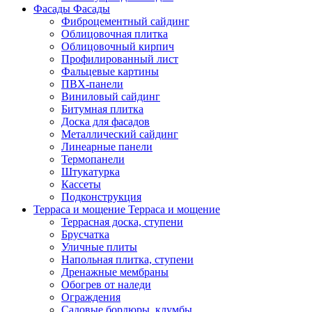
Фасады
Фасады
Фиброцементный сайдинг
Облицовочная плитка
Облицовочный кирпич
Профилированный лист
Фальцевые картины
ПВХ-панели
Виниловый сайдинг
Битумная плитка
Доска для фасадов
Металлический сайдинг
Линеарные панели
Термопанели
Штукатурка
Кассеты
Подконструкция
Терраса и мощение
Терраса и мощение
Террасная доска, ступени
Брусчатка
Уличные плиты
Напольная плитка, ступени
Дренажные мембраны
Обогрев от наледи
Ограждения
Садовые бордюры, клумбы