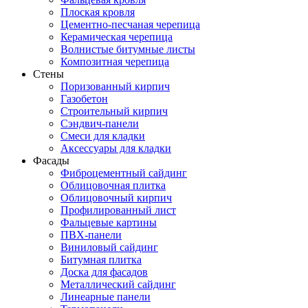
Плоская кровля
Цементно-песчаная черепица
Керамическая черепица
Волнистые битумные листы
Композитная черепица
Стены
Поризованный кирпич
Газобетон
Строительный кирпич
Сэндвич-панели
Смеси для кладки
Аксессуары для кладки
Фасады
Фиброцементный сайдинг
Облицовочная плитка
Облицовочный кирпич
Профилированный лист
Фальцевые картины
ПВХ-панели
Виниловый сайдинг
Битумная плитка
Доска для фасадов
Металлический сайдинг
Линеарные панели