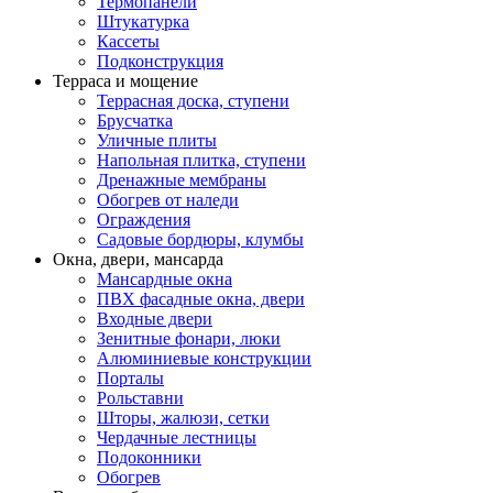
Термопанели
Штукатурка
Кассеты
Подконструкция
Терраса и мощение
Террасная доска, ступени
Брусчатка
Уличные плиты
Напольная плитка, ступени
Дренажные мембраны
Обогрев от наледи
Ограждения
Садовые бордюры, клумбы
Окна, двери, мансарда
Мансардные окна
ПВХ фасадные окна, двери
Входные двери
Зенитные фонари, люки
Алюминиевые конструкции
Порталы
Рольставни
Шторы, жалюзи, сетки
Чердачные лестницы
Подоконники
Обогрев