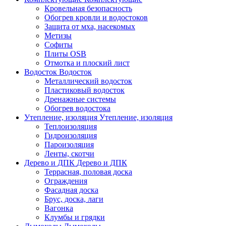
Кровельная безопасность
Обогрев кровли и водостоков
Защита от мха, насекомых
Метизы
Софиты
Плиты OSB
Отмотка и плоский лист
Водосток
Водосток
Металлический водосток
Пластиковый водосток
Дренажные системы
Обогрев водостока
Утепление, изоляция
Утепление, изоляция
Теплоизоляция
Гидроизоляция
Пароизоляция
Ленты, скотчи
Дерево и ДПК
Дерево и ДПК
Террасная, половая доска
Ограждения
Фасадная доска
Брус, доска, лаги
Вагонка
Клумбы и грядки