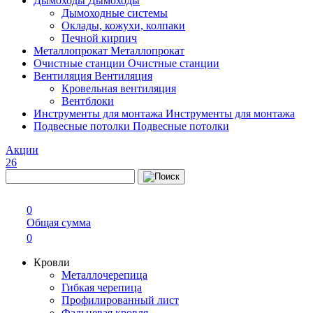
Дымоходы
Дымоходы
Дымоходные системы
Оклады, кожухи, колпаки
Печной кирпич
Металлопрокат
Металлопрокат
Очистные станции
Очистные станции
Вентиляция
Вентиляция
Кровельная вентиляция
Вентблоки
Инструменты для монтажа
Инструменты для монтажа
Подвесные потолки
Подвесные потолки
Акции
26
0
Общая сумма
0
Кровли
Металлочерепица
Гибкая черепица
Профилированный лист
Фальцевая кровля