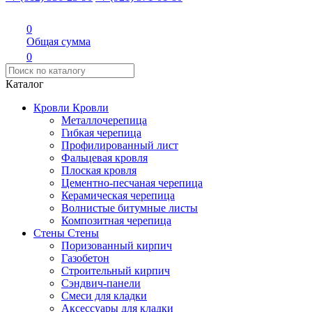
0
Общая сумма
0
Каталог
Кровли
Кровли
Металлочерепица
Гибкая черепица
Профилированный лист
Фальцевая кровля
Плоская кровля
Цементно-песчаная черепица
Керамическая черепица
Волнистые битумные листы
Композитная черепица
Стены
Стены
Поризованный кирпич
Газобетон
Строительный кирпич
Сэндвич-панели
Смеси для кладки
Аксессуары для кладки