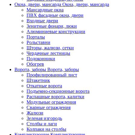
Окна, двери, мансарда
Окна, двери, мансарда
Мансардные окна
ПВХ фасадные окна, двери
Входные двери
Зенитные фонари, люки
Алюминиевые конструкции
Порталы
Рольставни
Шторы, жалюзи, сетки
Чердачные лестницы
Подоконники
Обогрев
Ворота, заборы
Ворота, заборы
Профилированный лист
Штакетник
Откатные ворота
Подъемно-секционные ворота
Распашные ворота, калитки
Модульные ограждения
Сварные ограждения
Жалюзи
Зеленая изгородь
Столбы и лаги
Колпаки на столбы
Комплектующие
Комплектующие