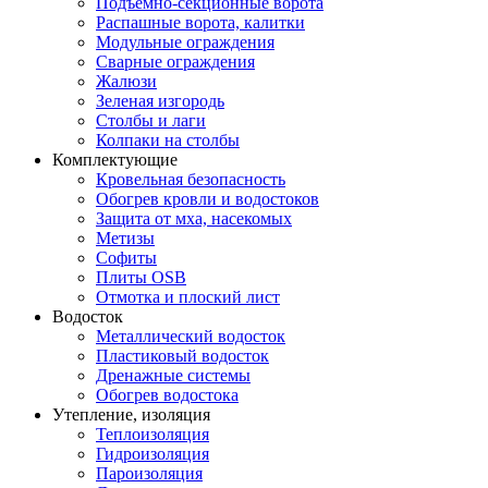
Подъемно-секционные ворота
Распашные ворота, калитки
Модульные ограждения
Сварные ограждения
Жалюзи
Зеленая изгородь
Столбы и лаги
Колпаки на столбы
Комплектующие
Кровельная безопасность
Обогрев кровли и водостоков
Защита от мха, насекомых
Метизы
Софиты
Плиты OSB
Отмотка и плоский лист
Водосток
Металлический водосток
Пластиковый водосток
Дренажные системы
Обогрев водостока
Утепление, изоляция
Теплоизоляция
Гидроизоляция
Пароизоляция