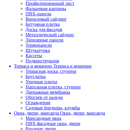
Профилированный лист
Фальцевые картины
ПВХ-панели
Виниловый сайдинг
Битумная плитка
Доска для фасадов
Металлический сайдинг
Линеарные панели
Термопанели
Штукатурка
Кассеты
Подконструкция
Терраса и мощение
Терраса и мощение
Террасная доска, ступени
Брусчатка
Уличные плиты
Напольная плитка, ступени
Дренажные мембраны
Обогрев от наледи
Ограждения
Садовые бордюры, клумбы
Окна, двери, мансарда
Окна, двери, мансарда
Мансардные окна
ПВХ фасадные окна, двери
Входные двери