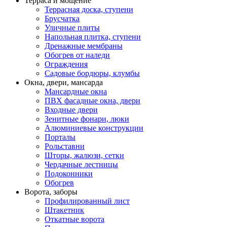
Терраса и мощение
Террасная доска, ступени
Брусчатка
Уличные плиты
Напольная плитка, ступени
Дренажные мембраны
Обогрев от наледи
Ограждения
Садовые бордюры, клумбы
Окна, двери, мансарда
Мансардные окна
ПВХ фасадные окна, двери
Входные двери
Зенитные фонари, люки
Алюминиевые конструкции
Порталы
Рольставни
Шторы, жалюзи, сетки
Чердачные лестницы
Подоконники
Обогрев
Ворота, заборы
Профилированный лист
Штакетник
Откатные ворота