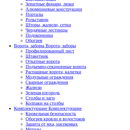
Зенитные фонари, люки
Алюминиевые конструкции
Порталы
Рольставни
Шторы, жалюзи, сетки
Чердачные лестницы
Подоконники
Обогрев
Ворота, заборы
Ворота, заборы
Профилированный лист
Штакетник
Откатные ворота
Подъемно-секционные ворота
Распашные ворота, калитки
Модульные ограждения
Сварные ограждения
Жалюзи
Зеленая изгородь
Столбы и лаги
Колпаки на столбы
Комплектующие
Комплектующие
Кровельная безопасность
Обогрев кровли и водостоков
Защита от мха, насекомых
Метизы