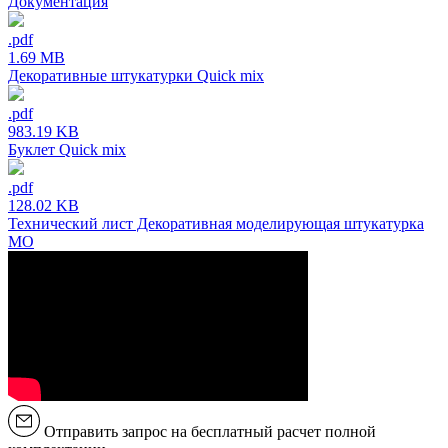
Документация
.pdf
1.69 MB
Декоративные штукатурки Quick mix
.pdf
983.19 KB
Буклет Quick mix
.pdf
128.02 KB
Технический лист Декоративная моделирующая штукатурка
МО
Отправить запрос на бесплатный расчет полной