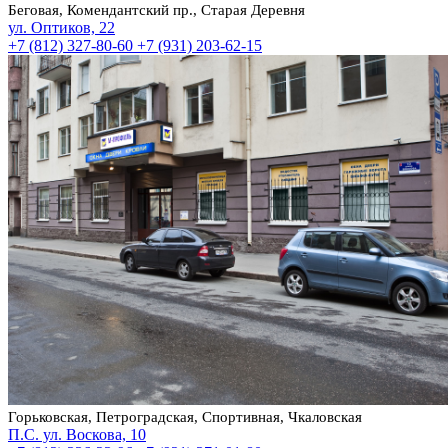
Беговая, Комендантский пр., Старая Деревня
ул. Оптиков, 22
+7 (812) 327-80-60
+7 (931) 203-62-15
Горьковская, Петроградская, Спортивная, Чкаловская
П.С. ул. Воскова, 10