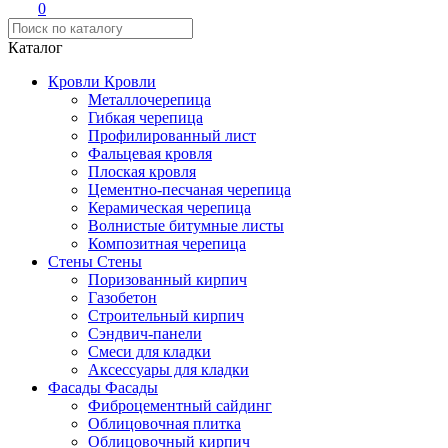
0
Каталог
Кровли
Кровли
Металлочерепица
Гибкая черепица
Профилированный лист
Фальцевая кровля
Плоская кровля
Цементно-песчаная черепица
Керамическая черепица
Волнистые битумные листы
Композитная черепица
Стены
Стены
Поризованный кирпич
Газобетон
Строительный кирпич
Сэндвич-панели
Смеси для кладки
Аксессуары для кладки
Фасады
Фасады
Фиброцементный сайдинг
Облицовочная плитка
Облицовочный кирпич