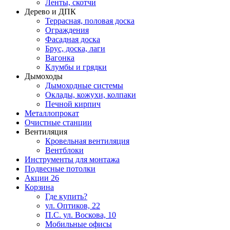
Ленты, скотчи
Дерево и ДПК
Террасная, половая доска
Ограждения
Фасадная доска
Брус, доска, лаги
Вагонка
Клумбы и грядки
Дымоходы
Дымоходные системы
Оклады, кожухи, колпаки
Печной кирпич
Металлопрокат
Очистные станции
Вентиляция
Кровельная вентиляция
Вентблоки
Инструменты для монтажа
Подвесные потолки
Акции
26
Корзина
Где купить?
ул. Оптиков, 22
П.С. ул. Воскова, 10
Мобильные офисы