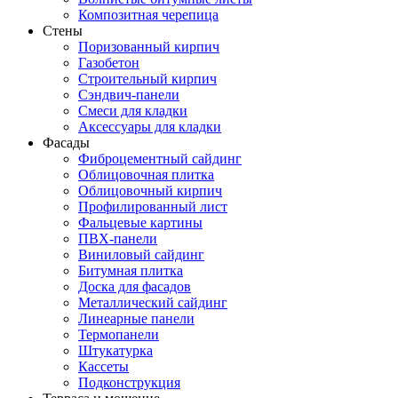
Композитная черепица
Стены
Поризованный кирпич
Газобетон
Строительный кирпич
Сэндвич-панели
Смеси для кладки
Аксессуары для кладки
Фасады
Фиброцементный сайдинг
Облицовочная плитка
Облицовочный кирпич
Профилированный лист
Фальцевые картины
ПВХ-панели
Виниловый сайдинг
Битумная плитка
Доска для фасадов
Металлический сайдинг
Линеарные панели
Термопанели
Штукатурка
Кассеты
Подконструкция