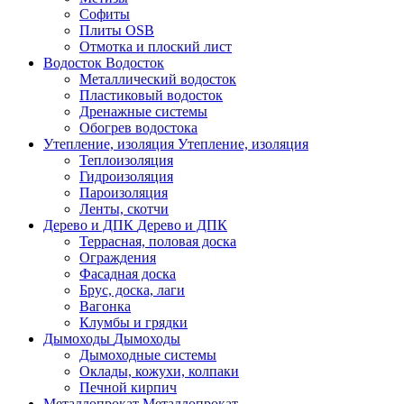
Софиты
Плиты OSB
Отмотка и плоский лист
Водосток
Водосток
Металлический водосток
Пластиковый водосток
Дренажные системы
Обогрев водостока
Утепление, изоляция
Утепление, изоляция
Теплоизоляция
Гидроизоляция
Пароизоляция
Ленты, скотчи
Дерево и ДПК
Дерево и ДПК
Террасная, половая доска
Ограждения
Фасадная доска
Брус, доска, лаги
Вагонка
Клумбы и грядки
Дымоходы
Дымоходы
Дымоходные системы
Оклады, кожухи, колпаки
Печной кирпич
Металлопрокат
Металлопрокат