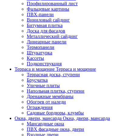
Профилированный лист
Фальцевые картины
ПВХ-панели
Виниловый сайдинг
Битумная плитка
Доска для фасадов
Металлический сайдинг
Линеарные панели
Термопанели
Штукатурка
Кассеты
Подконструкция
Терраса и мощение
Терраса и мощение
Террасная доска, ступени
Брусчатка
Уличные плиты
Напольная плитка, ступени
Дренажные мембраны
Обогрев от наледи
Ограждения
Садовые бордюры, клумбы
Окна, двери, мансарда
Окна, двери, мансарда
Мансардные окна
ПВХ фасадные окна, двери
Входные двери