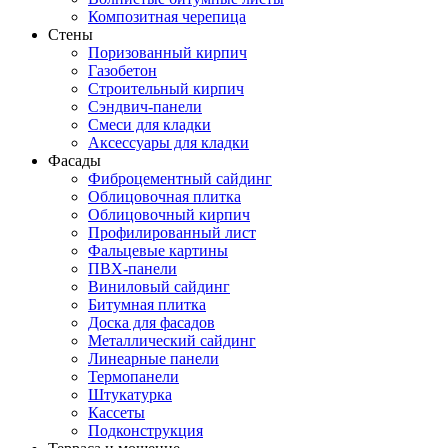
Композитная черепица
Стены
Поризованный кирпич
Газобетон
Строительный кирпич
Сэндвич-панели
Смеси для кладки
Аксессуары для кладки
Фасады
Фиброцементный сайдинг
Облицовочная плитка
Облицовочный кирпич
Профилированный лист
Фальцевые картины
ПВХ-панели
Виниловый сайдинг
Битумная плитка
Доска для фасадов
Металлический сайдинг
Линеарные панели
Термопанели
Штукатурка
Кассеты
Подконструкция