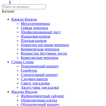
0
Каталог
Кровли
Кровли
Металлочерепица
Гибкая черепица
Профилированный лист
Фальцевая кровля
Плоская кровля
Цементно-песчаная черепица
Керамическая черепица
Волнистые битумные листы
Композитная черепица
Стены
Стены
Поризованный кирпич
Газобетон
Строительный кирпич
Сэндвич-панели
Смеси для кладки
Аксессуары для кладки
Фасады
Фасады
Фиброцементный сайдинг
Облицовочная плитка
Облицовочный кирпич