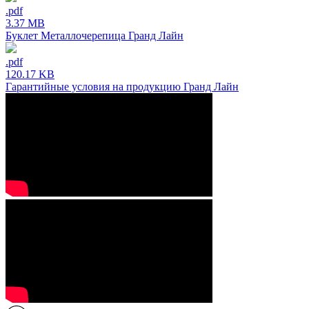
.pdf
3.37 MB
Буклет Металлочерепица Гранд Лайн
.pdf
120.17 KB
Гарантийные условия на продукцию Гранд Лайн