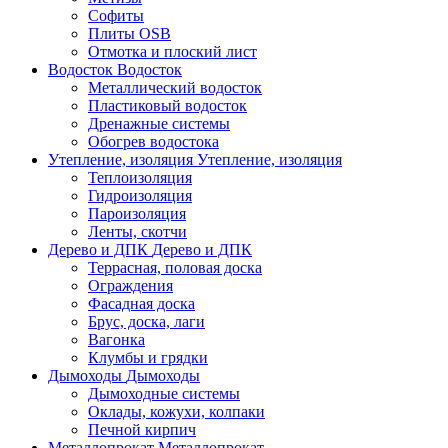
Софиты
Плиты OSB
Отмотка и плоский лист
Водосток
Водосток
Металлический водосток
Пластиковый водосток
Дренажные системы
Обогрев водостока
Утепление, изоляция
Утепление, изоляция
Теплоизоляция
Гидроизоляция
Пароизоляция
Ленты, скотчи
Дерево и ДПК
Дерево и ДПК
Террасная, половая доска
Ограждения
Фасадная доска
Брус, доска, лаги
Вагонка
Клумбы и грядки
Дымоходы
Дымоходы
Дымоходные системы
Оклады, кожухи, колпаки
Печной кирпич
Металлопрокат
Металлопрокат