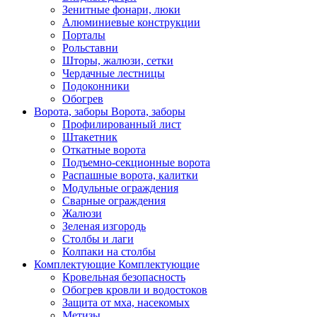
Зенитные фонари, люки
Алюминиевые конструкции
Порталы
Рольставни
Шторы, жалюзи, сетки
Чердачные лестницы
Подоконники
Обогрев
Ворота, заборы
Ворота, заборы
Профилированный лист
Штакетник
Откатные ворота
Подъемно-секционные ворота
Распашные ворота, калитки
Модульные ограждения
Сварные ограждения
Жалюзи
Зеленая изгородь
Столбы и лаги
Колпаки на столбы
Комплектующие
Комплектующие
Кровельная безопасность
Обогрев кровли и водостоков
Защита от мха, насекомых
Метизы