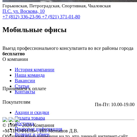
Горьковская, Петроградская, Спортивная, Чкаловская
П.С. ул. Воскова, 10
+7 (812) 336-23-96
+7 (921) 371-01-80
Мобильные офисы
Выезд профессионального консультанта во все районы города
бесплатно
О компании
История компании
Наша команда
Вакансии
Статьи
Принимаем к оплате
Контакты
Покупателям
Пн-Пт: 10.00-19.00
Акции и скидки
Оплата товара
Доставка
© 1998 – 2026 Компания
Правовая информация
«М-ПРОФИЛЬ», ИП Меньшов Д.В.
Возврат и обмен
Обращаем ваше внимание на то, что данный интернет-сайт