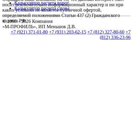
Калькулятор расчета ворот
носит исключительно информационный характер и ни при
Калькулятор расчета сауны
каких условиях не является публичной офертой,
определяемой положениями Статьи 437 (2) Гражданского
кодекса РФ.
© 1998 – 2026 Компания
«М-ПРОФИЛЬ», ИП Меньшов Д.В.
+7 (921) 371-01-80
+7 (931) 203-62-15
+7 (812) 327-80-60
+7
(812) 336-23-96