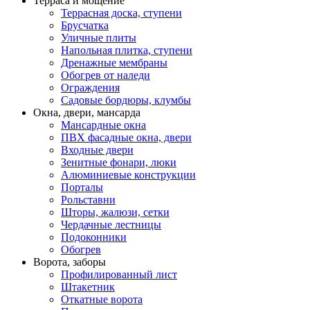
Терраса и мощение
Террасная доска, ступени
Брусчатка
Уличные плиты
Напольная плитка, ступени
Дренажные мембраны
Обогрев от наледи
Ограждения
Садовые бордюры, клумбы
Окна, двери, мансарда
Мансардные окна
ПВХ фасадные окна, двери
Входные двери
Зенитные фонари, люки
Алюминиевые конструкции
Порталы
Рольставни
Шторы, жалюзи, сетки
Чердачные лестницы
Подоконники
Обогрев
Ворота, заборы
Профилированный лист
Штакетник
Откатные ворота