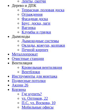
Ленты, скотчи
Дерево и ДПК
Террасная, половая доска
Ограждения
Фасадная доска
Брус, доска, лаги
Вагонка
Клумбы и грядки
Дымоходы
Дымоходные системы
Оклады, кожухи, колпаки
Печной кирпич
Металлопрокат
Очистные станции
Вентиляция
Кровельная вентиляция
Вентблоки
Инструменты для монтажа
Подвесные потолки
Акции
26
Корзина
Где купить?
ул. Оптиков, 22
П.С. ул. Воскова, 10
Мобильные офисы