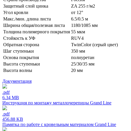
Защитный слой цинка
ZA 255 г/м2
Угол кровли
от 12°
Макс./мин. длина листа
6.5/0.5 м
Ширина общая/полезная листа
1180/1085 мм
Толщина полимерного покрытия
55 мкм
Стойкость к УФ
RUV4
Обратная сторона
TwinColor (серый цвет)
Шаг ступеньки
350 мм
Основа покрытия
полиуретан
Высота ступеньки
25/30/35 мм
Высота волны
20 мм
Документация
.pdf
6.34 MB
Инструкция по монтажу металлочерепицы Grand Line
.pdf
456.88 KB
Памятка по работе с кровельным материалом Grand Line