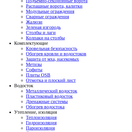
Подъемно-секционные ворота
Распашные ворота, калитки
Модульные ограждения
Сварные ограждения
Жалюзи
Зеленая изгородь
Столбы и лаги
Колпаки на столбы
Комплектующие
Кровельная безопасность
Обогрев кровли и водостоков
Защита от мха, насекомых
Метизы
Софиты
Плиты OSB
Отмотка и плоский лист
Водосток
Металлический водосток
Пластиковый водосток
Дренажные системы
Обогрев водостока
Утепление, изоляция
Теплоизоляция
Гидроизоляция
Пароизоляция