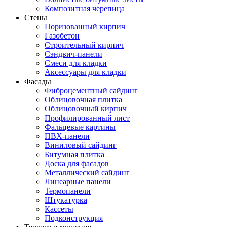
Композитная черепица
Стены
Поризованный кирпич
Газобетон
Строительный кирпич
Сэндвич-панели
Смеси для кладки
Аксессуары для кладки
Фасады
Фиброцементный сайдинг
Облицовочная плитка
Облицовочный кирпич
Профилированный лист
Фальцевые картины
ПВХ-панели
Виниловый сайдинг
Битумная плитка
Доска для фасадов
Металлический сайдинг
Линеарные панели
Термопанели
Штукатурка
Кассеты
Подконструкция