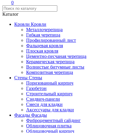
0
Каталог
Кровли
Кровли
Металлочерепица
Гибкая черепица
Профилированный лист
Фальцевая кровля
Плоская кровля
Цементно-песчаная черепица
Керамическая черепица
Волнистые битумные листы
Композитная черепица
Стены
Стены
Поризованный кирпич
Газобетон
Строительный кирпич
Сэндвич-панели
Смеси для кладки
Аксессуары для кладки
Фасады
Фасады
Фиброцементный сайдинг
Облицовочная плитка
Облицовочный кирпич