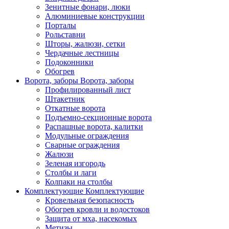
Зенитные фонари, люки
Алюминиевые конструкции
Порталы
Рольставни
Шторы, жалюзи, сетки
Чердачные лестницы
Подоконники
Обогрев
Ворота, заборы
Ворота, заборы
Профилированный лист
Штакетник
Откатные ворота
Подъемно-секционные ворота
Распашные ворота, калитки
Модульные ограждения
Сварные ограждения
Жалюзи
Зеленая изгородь
Столбы и лаги
Колпаки на столбы
Комплектующие
Комплектующие
Кровельная безопасность
Обогрев кровли и водостоков
Защита от мха, насекомых
Метизы