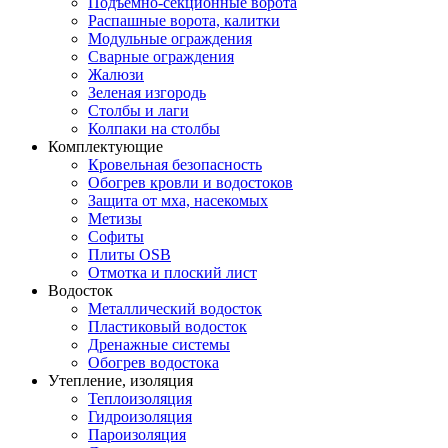
Подъемно-секционные ворота
Распашные ворота, калитки
Модульные ограждения
Сварные ограждения
Жалюзи
Зеленая изгородь
Столбы и лаги
Колпаки на столбы
Комплектующие
Кровельная безопасность
Обогрев кровли и водостоков
Защита от мха, насекомых
Метизы
Софиты
Плиты OSB
Отмотка и плоский лист
Водосток
Металлический водосток
Пластиковый водосток
Дренажные системы
Обогрев водостока
Утепление, изоляция
Теплоизоляция
Гидроизоляция
Пароизоляция