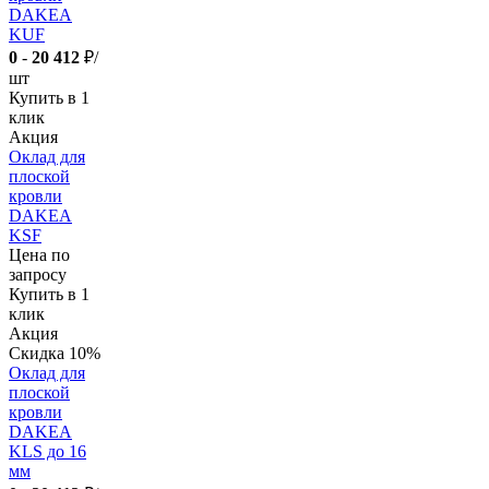
DAKEA
KUF
0
-
20 412
₽/
шт
Купить в 1
клик
Акция
Оклад для
плоской
кровли
DAKEA
KSF
Цена по
запросу
Купить в 1
клик
Акция
Скидка 10%
Оклад для
плоской
кровли
DAKEA
KLS до 16
мм