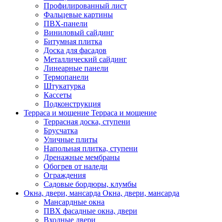
Профилированный лист
Фальцевые картины
ПВХ-панели
Виниловый сайдинг
Битумная плитка
Доска для фасадов
Металлический сайдинг
Линеарные панели
Термопанели
Штукатурка
Кассеты
Подконструкция
Терраса и мощение
Терраса и мощение
Террасная доска, ступени
Брусчатка
Уличные плиты
Напольная плитка, ступени
Дренажные мембраны
Обогрев от наледи
Ограждения
Садовые бордюры, клумбы
Окна, двери, мансарда
Окна, двери, мансарда
Мансардные окна
ПВХ фасадные окна, двери
Входные двери