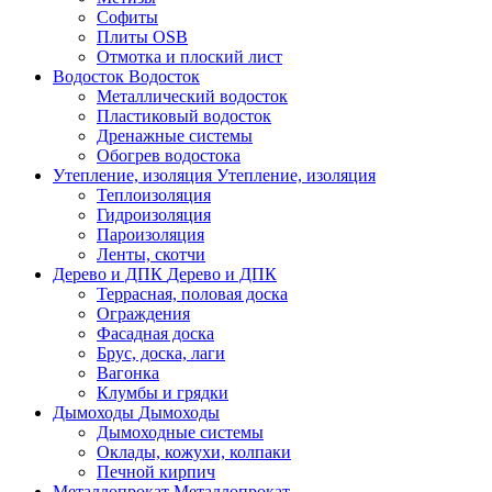
Софиты
Плиты OSB
Отмотка и плоский лист
Водосток
Водосток
Металлический водосток
Пластиковый водосток
Дренажные системы
Обогрев водостока
Утепление, изоляция
Утепление, изоляция
Теплоизоляция
Гидроизоляция
Пароизоляция
Ленты, скотчи
Дерево и ДПК
Дерево и ДПК
Террасная, половая доска
Ограждения
Фасадная доска
Брус, доска, лаги
Вагонка
Клумбы и грядки
Дымоходы
Дымоходы
Дымоходные системы
Оклады, кожухи, колпаки
Печной кирпич
Металлопрокат
Металлопрокат