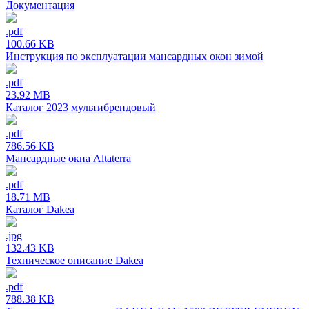
Документация
.pdf
100.66 KB
Инструкция по эксплуатации мансардных окон зимой
.pdf
23.92 MB
Каталог 2023 мультибрендовый
.pdf
786.56 KB
Мансардные окна Altaterra
.pdf
18.71 MB
Каталог Dakea
.jpg
132.43 KB
Техническое описание Dakea
.pdf
788.38 KB