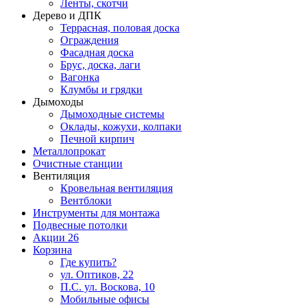
Ленты, скотчи
Дерево и ДПК
Террасная, половая доска
Ограждения
Фасадная доска
Брус, доска, лаги
Вагонка
Клумбы и грядки
Дымоходы
Дымоходные системы
Оклады, кожухи, колпаки
Печной кирпич
Металлопрокат
Очистные станции
Вентиляция
Кровельная вентиляция
Вентблоки
Инструменты для монтажа
Подвесные потолки
Акции
26
Корзина
Где купить?
ул. Оптиков, 22
П.С. ул. Воскова, 10
Мобильные офисы