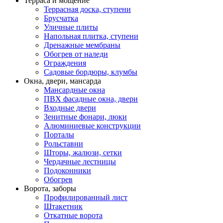
Терраса и мощение
Террасная доска, ступени
Брусчатка
Уличные плиты
Напольная плитка, ступени
Дренажные мембраны
Обогрев от наледи
Ограждения
Садовые бордюры, клумбы
Окна, двери, мансарда
Мансардные окна
ПВХ фасадные окна, двери
Входные двери
Зенитные фонари, люки
Алюминиевые конструкции
Порталы
Рольставни
Шторы, жалюзи, сетки
Чердачные лестницы
Подоконники
Обогрев
Ворота, заборы
Профилированный лист
Штакетник
Откатные ворота