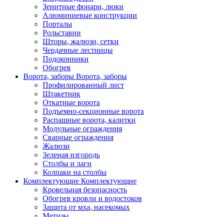
Зенитные фонари, люки
Алюминиевые конструкции
Порталы
Рольставни
Шторы, жалюзи, сетки
Чердачные лестницы
Подоконники
Обогрев
Ворота, заборы
Ворота, заборы
Профилированный лист
Штакетник
Откатные ворота
Подъемно-секционные ворота
Распашные ворота, калитки
Модульные ограждения
Сварные ограждения
Жалюзи
Зеленая изгородь
Столбы и лаги
Колпаки на столбы
Комплектующие
Комплектующие
Кровельная безопасность
Обогрев кровли и водостоков
Защита от мха, насекомых
Метизы