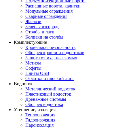
Подъемно-секционные ворота
Распашные ворота, калитки
Модульные ограждения
Сварные ограждения
Жалюзи
Зеленая изгородь
Столбы и лаги
Колпаки на столбы
Комплектующие
Кровельная безопасность
Обогрев кровли и водостоков
Защита от мха, насекомых
Метизы
Софиты
Плиты OSB
Отмотка и плоский лист
Водосток
Металлический водосток
Пластиковый водосток
Дренажные системы
Обогрев водостока
Утепление, изоляция
Теплоизоляция
Гидроизоляция
Пароизоляция