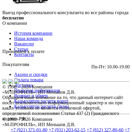
Выезд профессионального консультанта во все районы города
бесплатно
О компании
История компании
Наша команда
Вакансии
Статьи
Принимаем к оплате
Контакты
Покупателям
Пн-Пт: 10.00-19.00
Акции и скидки
Оплата товара
Доставка
© 1998 – 2026 Компания
Правовая информация
«М-ПРОФИЛЬ», ИП Меньшов Д.В.
Возврат и обмен
Обращаем ваше внимание на то, что данный интернет-сайт
Калькулятор расчета ворот
носит исключительно информационный характер и ни при
Калькулятор расчета сауны
каких условиях не является публичной офертой,
определяемой положениями Статьи 437 (2) Гражданского
кодекса РФ.
© 1998 – 2026 Компания
«М-ПРОФИЛЬ», ИП Меньшов Д.В.
+7 (921) 371-01-80
+7 (931) 203-62-15
+7 (812) 327-80-60
+7