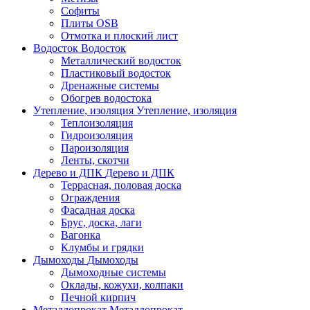
Софиты
Плиты OSB
Отмотка и плоский лист
Водосток
Водосток
Металлический водосток
Пластиковый водосток
Дренажные системы
Обогрев водостока
Утепление, изоляция
Утепление, изоляция
Теплоизоляция
Гидроизоляция
Пароизоляция
Ленты, скотчи
Дерево и ДПК
Дерево и ДПК
Террасная, половая доска
Ограждения
Фасадная доска
Брус, доска, лаги
Вагонка
Клумбы и грядки
Дымоходы
Дымоходы
Дымоходные системы
Оклады, кожухи, колпаки
Печной кирпич
Металлопрокат
Металлопрокат