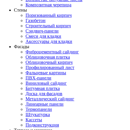
Композитная черепица
Стены
Поризованный кирпич
Газобетон
Строительный кирпич
Сэндвич-панели
Смеси для кладки
Аксессуары для кладки
Фасады
Фиброцементный сайдинг
Облицовочная плитка
Облицовочный кирпич
Профилированный лист
Фальцевые картины
ПВХ-панели
Виниловый сайдинг
Битумная плитка
Доска для фасадов
Металлический сайдинг
Линеарные панели
Термопанели
Штукатурка
Кассеты
Подконструкция