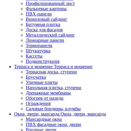
Профилированный лист
Фальцевые картины
ПВХ-панели
Виниловый сайдинг
Битумная плитка
Доска для фасадов
Металлический сайдинг
Линеарные панели
Термопанели
Штукатурка
Кассеты
Подконструкция
Терраса и мощение
Терраса и мощение
Террасная доска, ступени
Брусчатка
Уличные плиты
Напольная плитка, ступени
Дренажные мембраны
Обогрев от наледи
Ограждения
Садовые бордюры, клумбы
Окна, двери, мансарда
Окна, двери, мансарда
Мансардные окна
ПВХ фасадные окна, двери
Входные двери