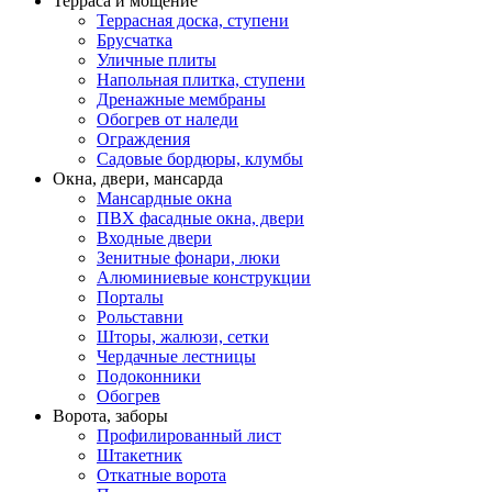
Терраса и мощение
Террасная доска, ступени
Брусчатка
Уличные плиты
Напольная плитка, ступени
Дренажные мембраны
Обогрев от наледи
Ограждения
Садовые бордюры, клумбы
Окна, двери, мансарда
Мансардные окна
ПВХ фасадные окна, двери
Входные двери
Зенитные фонари, люки
Алюминиевые конструкции
Порталы
Рольставни
Шторы, жалюзи, сетки
Чердачные лестницы
Подоконники
Обогрев
Ворота, заборы
Профилированный лист
Штакетник
Откатные ворота