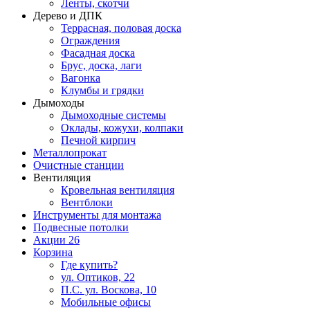
Ленты, скотчи
Дерево и ДПК
Террасная, половая доска
Ограждения
Фасадная доска
Брус, доска, лаги
Вагонка
Клумбы и грядки
Дымоходы
Дымоходные системы
Оклады, кожухи, колпаки
Печной кирпич
Металлопрокат
Очистные станции
Вентиляция
Кровельная вентиляция
Вентблоки
Инструменты для монтажа
Подвесные потолки
Акции
26
Корзина
Где купить?
ул. Оптиков, 22
П.С. ул. Воскова, 10
Мобильные офисы