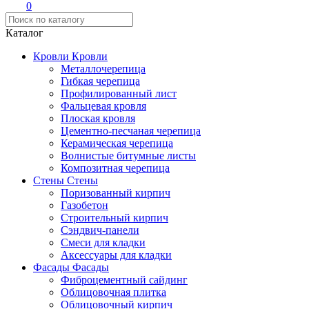
0
Каталог
Кровли
Кровли
Металлочерепица
Гибкая черепица
Профилированный лист
Фальцевая кровля
Плоская кровля
Цементно-песчаная черепица
Керамическая черепица
Волнистые битумные листы
Композитная черепица
Стены
Стены
Поризованный кирпич
Газобетон
Строительный кирпич
Сэндвич-панели
Смеси для кладки
Аксессуары для кладки
Фасады
Фасады
Фиброцементный сайдинг
Облицовочная плитка
Облицовочный кирпич