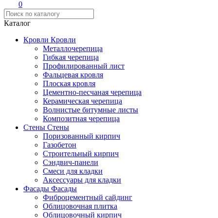
0
Каталог
Кровли
Кровли
Металлочерепица
Гибкая черепица
Профилированный лист
Фальцевая кровля
Плоская кровля
Цементно-песчаная черепица
Керамическая черепица
Волнистые битумные листы
Композитная черепица
Стены
Стены
Поризованный кирпич
Газобетон
Строительный кирпич
Сэндвич-панели
Смеси для кладки
Аксессуары для кладки
Фасады
Фасады
Фиброцементный сайдинг
Облицовочная плитка
Облицовочный кирпич