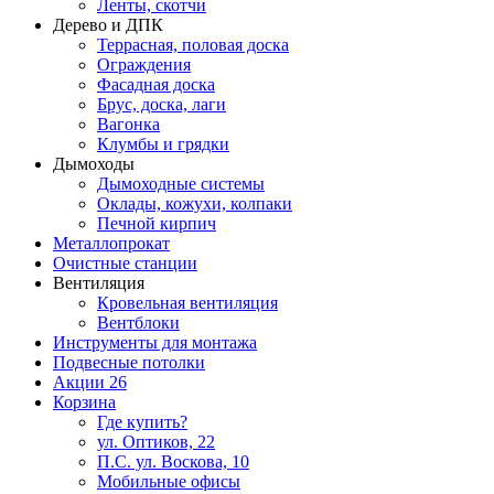
Ленты, скотчи
Дерево и ДПК
Террасная, половая доска
Ограждения
Фасадная доска
Брус, доска, лаги
Вагонка
Клумбы и грядки
Дымоходы
Дымоходные системы
Оклады, кожухи, колпаки
Печной кирпич
Металлопрокат
Очистные станции
Вентиляция
Кровельная вентиляция
Вентблоки
Инструменты для монтажа
Подвесные потолки
Акции
26
Корзина
Где купить?
ул. Оптиков, 22
П.С. ул. Воскова, 10
Мобильные офисы