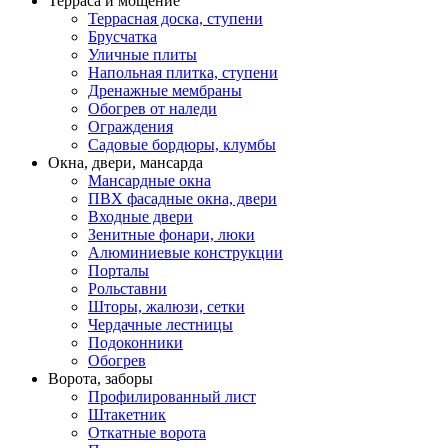
Терраса и мощение
Террасная доска, ступени
Брусчатка
Уличные плиты
Напольная плитка, ступени
Дренажные мембраны
Обогрев от наледи
Ограждения
Садовые бордюры, клумбы
Окна, двери, мансарда
Мансардные окна
ПВХ фасадные окна, двери
Входные двери
Зенитные фонари, люки
Алюминиевые конструкции
Порталы
Рольставни
Шторы, жалюзи, сетки
Чердачные лестницы
Подоконники
Обогрев
Ворота, заборы
Профилированный лист
Штакетник
Откатные ворота