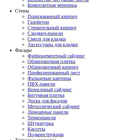
Композитная черепица
Стены
Поризованный кирпич
Газобетон
Строительный кирпич
Сэндвич-панели
Смеси для кладки
Аксессуары для кладки
Фасады
Фиброцементный сайдинг
Облицовочная плитка
Облицовочный кирпич
Профилированный лист
Фальцевые картины
ПВХ-панели
Виниловый сайдинг
Битумная плитка
Доска для фасадов
Металлический сайдинг
Линеарные панели
Термопанели
Штукатурка
Кассеты
Подконструкция