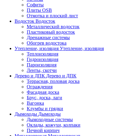
Софиты
Плиты OSB
Отмотка и плоский лист
Водосток
Водосток
Металлический водосток
Пластиковый водосток
Дренажные системы
Обогрев водостока
Утепление, изоляция
Утепление, изоляция
Теплоизоляция
Гидроизоляция
Пароизоляция
Ленты, скотчи
Дерево и ДПК
Дерево и ДПК
Террасная, половая доска
Ограждения
Фасадная доска
Брус, доска, лаги
Вагонка
Клумбы и грядки
Дымоходы
Дымоходы
Дымоходные системы
Оклады, кожухи, колпаки
Печной кирпич
Металлопрокат
Металлопрокат