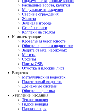
Подъемно-секционные ворота
Распашные ворота, калитки
Модульные ограждения
Сварные ограждения
Жалюзи
Зеленая изгородь
Столбы и лаги
Колпаки на столбы
Комплектующие
Кровельная безопасность
Обогрев кровли и водостоков
Защита от мха, насекомых
Метизы
Софиты
Плиты OSB
Отмотка и плоский лист
Водосток
Металлический водосток
Пластиковый водосток
Дренажные системы
Обогрев водостока
Утепление, изоляция
Теплоизоляция
Гидроизоляция
Пароизоляция