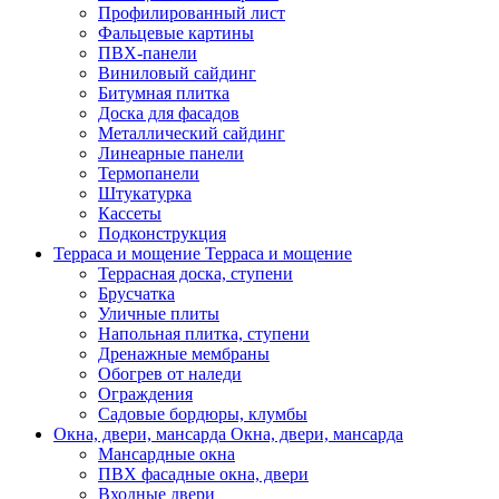
Профилированный лист
Фальцевые картины
ПВХ-панели
Виниловый сайдинг
Битумная плитка
Доска для фасадов
Металлический сайдинг
Линеарные панели
Термопанели
Штукатурка
Кассеты
Подконструкция
Терраса и мощение
Терраса и мощение
Террасная доска, ступени
Брусчатка
Уличные плиты
Напольная плитка, ступени
Дренажные мембраны
Обогрев от наледи
Ограждения
Садовые бордюры, клумбы
Окна, двери, мансарда
Окна, двери, мансарда
Мансардные окна
ПВХ фасадные окна, двери
Входные двери