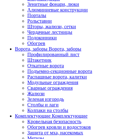
Зенитные фонари, люки
Алюминиевые конструкции
Порталы
Рольставни
Шторы, жалюзи, сетки
Чердачные лестницы
Подоконники
Обогрев
Ворота, заборы
Ворота, заборы
Профилированный лист
Штакетник
Откатные ворота
Подъемно-секционные ворота
Распашные ворота, калитки
Модульные ограждения
Сварные ограждения
Жалюзи
Зеленая изгородь
Столбы и лаги
Колпаки на столбы
Комплектующие
Комплектующие
Кровельная безопасность
Обогрев кровли и водостоков
Защита от мха, насекомых
Метизы