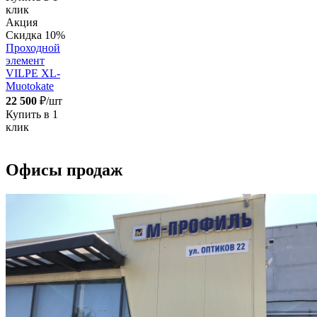
клик
Акция
Скидка 10%
Проходной
элемент
VILPE XL-
Muotokate
22 500
₽/шт
Купить в 1
клик
Офисы продаж