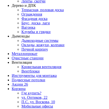
Ленты, скотчи
Дерево и ДПК
Террасная, половая доска
Ограждения
Фасадная доска
Брус, доска, лаги
Вагонка
Клумбы и грядки
Дымоходы
Дымоходные системы
Оклады, кожухи, колпаки
Печной кирпич
Металлопрокат
Очистные станции
Вентиляция
Кровельная вентиляция
Вентблоки
Инструменты для монтажа
Подвесные потолки
Акции
26
Корзина
Где купить?
ул. Оптиков, 22
П.С. ул. Воскова, 10
Мобильные офисы