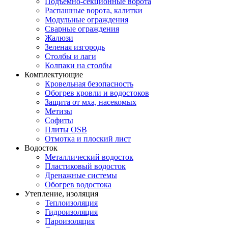
Подъемно-секционные ворота
Распашные ворота, калитки
Модульные ограждения
Сварные ограждения
Жалюзи
Зеленая изгородь
Столбы и лаги
Колпаки на столбы
Комплектующие
Кровельная безопасность
Обогрев кровли и водостоков
Защита от мха, насекомых
Метизы
Софиты
Плиты OSB
Отмотка и плоский лист
Водосток
Металлический водосток
Пластиковый водосток
Дренажные системы
Обогрев водостока
Утепление, изоляция
Теплоизоляция
Гидроизоляция
Пароизоляция