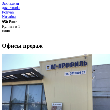
Закладная
для столба
Polivan
Nusadua
950
₽/шт
Купить в 1
клик
Офисы продаж