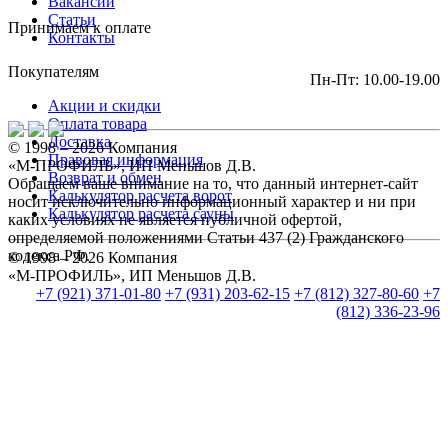
Вакансии
Статьи
Принимаем к оплате
Контакты
Покупателям
Пн-Пт: 10.00-19.00
Акции и скидки
Оплата товара
Доставка
© 1998 – 2026 Компания
Правовая информация
«М-ПРОФИЛЬ», ИП Меньшов Д.В.
Возврат и обмен
Обращаем ваше внимание на то, что данный интернет-сайт
Калькулятор расчета ворот
носит исключительно информационный характер и ни при
Калькулятор расчета сауны
каких условиях не является публичной офертой,
определяемой положениями Статьи 437 (2) Гражданского
кодекса РФ.
© 1998 – 2026 Компания
«М-ПРОФИЛЬ», ИП Меньшов Д.В.
+7 (921) 371-01-80
+7 (931) 203-62-15
+7 (812) 327-80-60
+7
(812) 336-23-96