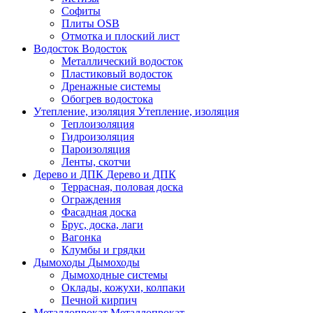
Софиты
Плиты OSB
Отмотка и плоский лист
Водосток
Водосток
Металлический водосток
Пластиковый водосток
Дренажные системы
Обогрев водостока
Утепление, изоляция
Утепление, изоляция
Теплоизоляция
Гидроизоляция
Пароизоляция
Ленты, скотчи
Дерево и ДПК
Дерево и ДПК
Террасная, половая доска
Ограждения
Фасадная доска
Брус, доска, лаги
Вагонка
Клумбы и грядки
Дымоходы
Дымоходы
Дымоходные системы
Оклады, кожухи, колпаки
Печной кирпич
Металлопрокат
Металлопрокат