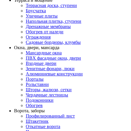
Терраса и мощение
Террасная доска, ступени
Брусчатка
Уличные плиты
Напольная плитка, ступени
Дренажные мембраны
Обогрев от наледи
Ограждения
Садовые бордюры, клумбы
Окна, двери, мансарда
Мансардные окна
ПВХ фасадные окна, двери
Входные двери
Зенитные фонари, люки
Алюминиевые конструкции
Порталы
Рольставни
Шторы, жалюзи, сетки
Чердачные лестницы
Подоконники
Обогрев
Ворота, заборы
Профилированный лист
Штакетник
Откатные ворота