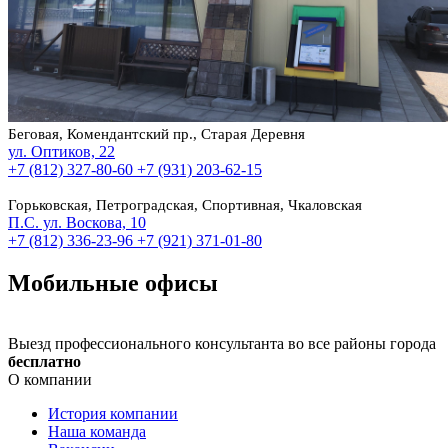
Беговая, Комендантский пр., Старая Деревня
ул. Оптиков, 22
+7 (812) 327-80-60
+7 (931) 203-62-15
Горьковская, Петроградская, Спортивная, Чкаловская
П.С. ул. Воскова, 10
+7 (812) 336-23-96
+7 (921) 371-01-80
Мобильные офисы
Выезд профессионального консультанта во все районы города
бесплатно
О компании
История компании
Наша команда