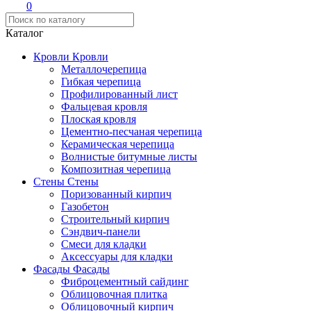
0
Каталог
Кровли
Кровли
Металлочерепица
Гибкая черепица
Профилированный лист
Фальцевая кровля
Плоская кровля
Цементно-песчаная черепица
Керамическая черепица
Волнистые битумные листы
Композитная черепица
Стены
Стены
Поризованный кирпич
Газобетон
Строительный кирпич
Сэндвич-панели
Смеси для кладки
Аксессуары для кладки
Фасады
Фасады
Фиброцементный сайдинг
Облицовочная плитка
Облицовочный кирпич