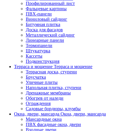
Профилированный лист
Фальцевые картины
ПВХ-панели
Виниловый сайдинг
Битумная плитка
Доска для фасадов
Металлический сайдинг
Линеарные панели
Термопанели
Штукатурка
Кассеты
Подконструкция
Терраса и мощение
Терраса и мощение
Террасная доска, ступени
Брусчатка
Уличные плиты
Напольная плитка, ступени
Дренажные мембраны
Обогрев от наледи
Ограждения
Садовые бордюры, клумбы
Окна, двери, мансарда
Окна, двери, мансарда
Мансардные окна
ПВХ фасадные окна, двери
Входные двери