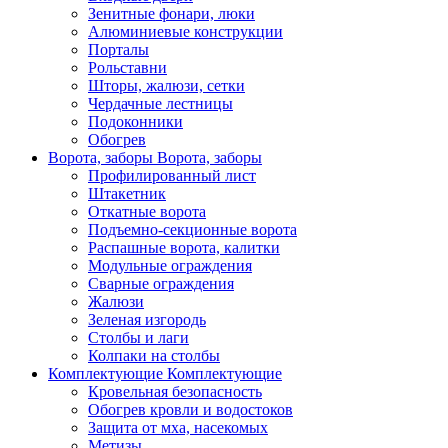
Зенитные фонари, люки
Алюминиевые конструкции
Порталы
Рольставни
Шторы, жалюзи, сетки
Чердачные лестницы
Подоконники
Обогрев
Ворота, заборы
Ворота, заборы
Профилированный лист
Штакетник
Откатные ворота
Подъемно-секционные ворота
Распашные ворота, калитки
Модульные ограждения
Сварные ограждения
Жалюзи
Зеленая изгородь
Столбы и лаги
Колпаки на столбы
Комплектующие
Комплектующие
Кровельная безопасность
Обогрев кровли и водостоков
Защита от мха, насекомых
Метизы