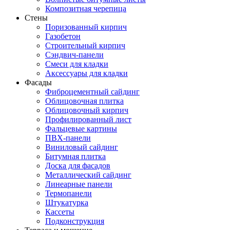
Композитная черепица
Стены
Поризованный кирпич
Газобетон
Строительный кирпич
Сэндвич-панели
Смеси для кладки
Аксессуары для кладки
Фасады
Фиброцементный сайдинг
Облицовочная плитка
Облицовочный кирпич
Профилированный лист
Фальцевые картины
ПВХ-панели
Виниловый сайдинг
Битумная плитка
Доска для фасадов
Металлический сайдинг
Линеарные панели
Термопанели
Штукатурка
Кассеты
Подконструкция