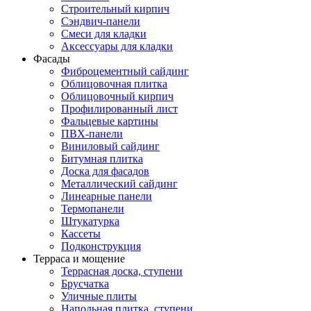
Строительный кирпич
Сэндвич-панели
Смеси для кладки
Аксессуары для кладки
Фасады
Фиброцементный сайдинг
Облицовочная плитка
Облицовочный кирпич
Профилированный лист
Фальцевые картины
ПВХ-панели
Виниловый сайдинг
Битумная плитка
Доска для фасадов
Металлический сайдинг
Линеарные панели
Термопанели
Штукатурка
Кассеты
Подконструкция
Терраса и мощение
Террасная доска, ступени
Брусчатка
Уличные плиты
Напольная плитка, ступени