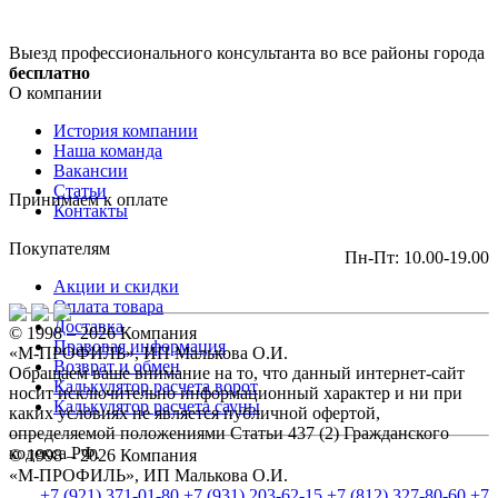
Выезд профессионального консультанта во все районы города
бесплатно
О компании
История компании
Наша команда
Вакансии
Статьи
Принимаем к оплате
Контакты
Покупателям
Пн-Пт: 10.00-19.00
Акции и скидки
Оплата товара
Доставка
© 1998 – 2026 Компания
Правовая информация
«М-ПРОФИЛЬ», ИП Малькова О.И.
Возврат и обмен
Обращаем ваше внимание на то, что данный интернет-сайт
Калькулятор расчета ворот
носит исключительно информационный характер и ни при
Калькулятор расчета сауны
каких условиях не является публичной офертой,
определяемой положениями Статьи 437 (2) Гражданского
кодекса РФ.
© 1998 – 2026 Компания
«М-ПРОФИЛЬ», ИП Малькова О.И.
+7 (921) 371-01-80
+7 (931) 203-62-15
+7 (812) 327-80-60
+7