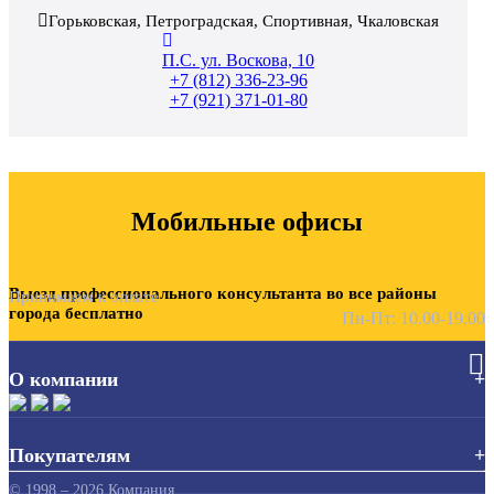
Горьковская, Петроградская, Спортивная, Чкаловская
П.С. ул. Воскова, 10
+7 (812) 336-23-96
+7 (921) 371-01-80
Мобильные офисы
Выезд профессионального консультанта во все районы
Принимаем к оплате
города
бесплатно
Пн-Пт: 10.00-19.00
О компании
Покупателям
© 1998 – 2026 Компания