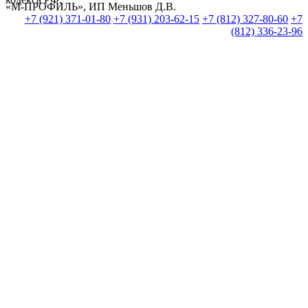
«М-ПРОФИЛЬ», ИП Меньшов Д.В.
+7 (921) 371-01-80
+7 (931) 203-62-15
+7 (812) 327-80-60
+7
(812) 336-23-96