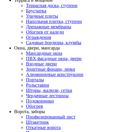
Терраса и мощение
Террасная доска, ступени
Брусчатка
Уличные плиты
Напольная плитка, ступени
Дренажные мембраны
Обогрев от наледи
Ограждения
Садовые бордюры, клумбы
Окна, двери, мансарда
Мансардные окна
ПВХ фасадные окна, двери
Входные двери
Зенитные фонари, люки
Алюминиевые конструкции
Порталы
Рольставни
Шторы, жалюзи, сетки
Чердачные лестницы
Подоконники
Обогрев
Ворота, заборы
Профилированный лист
Штакетник
Откатные ворота