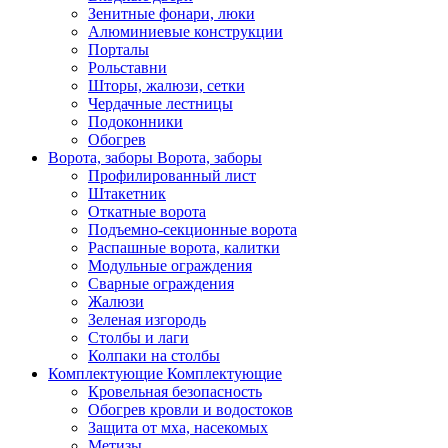
Зенитные фонари, люки
Алюминиевые конструкции
Порталы
Рольставни
Шторы, жалюзи, сетки
Чердачные лестницы
Подоконники
Обогрев
Ворота, заборы
Ворота, заборы
Профилированный лист
Штакетник
Откатные ворота
Подъемно-секционные ворота
Распашные ворота, калитки
Модульные ограждения
Сварные ограждения
Жалюзи
Зеленая изгородь
Столбы и лаги
Колпаки на столбы
Комплектующие
Комплектующие
Кровельная безопасность
Обогрев кровли и водостоков
Защита от мха, насекомых
Метизы