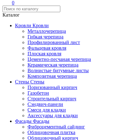
0
Каталог
Кровли
Кровли
Металлочерепица
Гибкая черепица
Профилированный лист
Фальцевая кровля
Плоская кровля
Цементно-песчаная черепица
Керамическая черепица
Волнистые битумные листы
Композитная черепица
Стены
Стены
Поризованный кирпич
Газобетон
Строительный кирпич
Сэндвич-панели
Смеси для кладки
Аксессуары для кладки
Фасады
Фасады
Фиброцементный сайдинг
Облицовочная плитка
Облицовочный кирпич