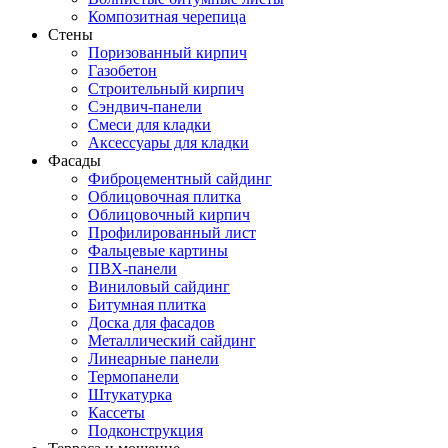
Композитная черепица
Стены
Поризованный кирпич
Газобетон
Строительный кирпич
Сэндвич-панели
Смеси для кладки
Аксессуары для кладки
Фасады
Фиброцементный сайдинг
Облицовочная плитка
Облицовочный кирпич
Профилированный лист
Фальцевые картины
ПВХ-панели
Виниловый сайдинг
Битумная плитка
Доска для фасадов
Металлический сайдинг
Линеарные панели
Термопанели
Штукатурка
Кассеты
Подконструкция