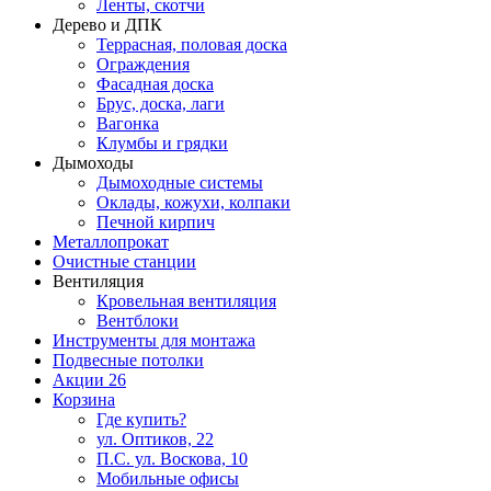
Ленты, скотчи
Дерево и ДПК
Террасная, половая доска
Ограждения
Фасадная доска
Брус, доска, лаги
Вагонка
Клумбы и грядки
Дымоходы
Дымоходные системы
Оклады, кожухи, колпаки
Печной кирпич
Металлопрокат
Очистные станции
Вентиляция
Кровельная вентиляция
Вентблоки
Инструменты для монтажа
Подвесные потолки
Акции
26
Корзина
Где купить?
ул. Оптиков, 22
П.С. ул. Воскова, 10
Мобильные офисы