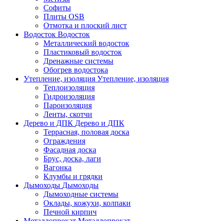
Софиты
Плиты OSB
Отмотка и плоский лист
Водосток
Водосток
Металлический водосток
Пластиковый водосток
Дренажные системы
Обогрев водостока
Утепление, изоляция
Утепление, изоляция
Теплоизоляция
Гидроизоляция
Пароизоляция
Ленты, скотчи
Дерево и ДПК
Дерево и ДПК
Террасная, половая доска
Ограждения
Фасадная доска
Брус, доска, лаги
Вагонка
Клумбы и грядки
Дымоходы
Дымоходы
Дымоходные системы
Оклады, кожухи, колпаки
Печной кирпич
Металлопрокат
Металлопрокат