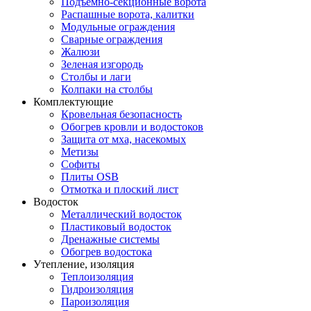
Подъемно-секционные ворота
Распашные ворота, калитки
Модульные ограждения
Сварные ограждения
Жалюзи
Зеленая изгородь
Столбы и лаги
Колпаки на столбы
Комплектующие
Кровельная безопасность
Обогрев кровли и водостоков
Защита от мха, насекомых
Метизы
Софиты
Плиты OSB
Отмотка и плоский лист
Водосток
Металлический водосток
Пластиковый водосток
Дренажные системы
Обогрев водостока
Утепление, изоляция
Теплоизоляция
Гидроизоляция
Пароизоляция