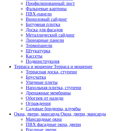
Профилированный лист
Фальцевые картины
ПВХ-панели
Виниловый сайдинг
Битумная плитка
Доска для фасадов
Металлический сайдинг
Линеарные панели
Термопанели
Штукатурка
Кассеты
Подконструкция
Терраса и мощение
Терраса и мощение
Террасная доска, ступени
Брусчатка
Уличные плиты
Напольная плитка, ступени
Дренажные мембраны
Обогрев от наледи
Ограждения
Садовые бордюры, клумбы
Окна, двери, мансарда
Окна, двери, мансарда
Мансардные окна
ПВХ фасадные окна, двери
Входные двери