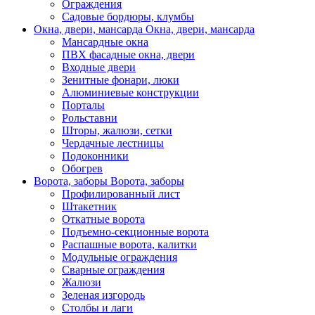
Ограждения
Садовые бордюры, клумбы
Окна, двери, мансарда
Окна, двери, мансарда
Мансардные окна
ПВХ фасадные окна, двери
Входные двери
Зенитные фонари, люки
Алюминиевые конструкции
Порталы
Рольставни
Шторы, жалюзи, сетки
Чердачные лестницы
Подоконники
Обогрев
Ворота, заборы
Ворота, заборы
Профилированный лист
Штакетник
Откатные ворота
Подъемно-секционные ворота
Распашные ворота, калитки
Модульные ограждения
Сварные ограждения
Жалюзи
Зеленая изгородь
Столбы и лаги