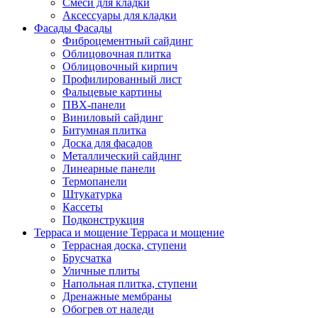
Смеси для кладки
Аксессуары для кладки
Фасады
Фасады
Фиброцементный сайдинг
Облицовочная плитка
Облицовочный кирпич
Профилированный лист
Фальцевые картины
ПВХ-панели
Виниловый сайдинг
Битумная плитка
Доска для фасадов
Металлический сайдинг
Линеарные панели
Термопанели
Штукатурка
Кассеты
Подконструкция
Терраса и мощение
Терраса и мощение
Террасная доска, ступени
Брусчатка
Уличные плиты
Напольная плитка, ступени
Дренажные мембраны
Обогрев от наледи