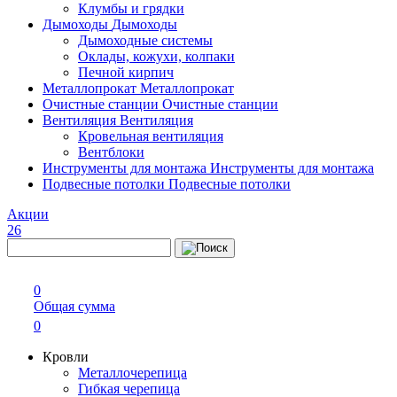
Клумбы и грядки
Дымоходы
Дымоходы
Дымоходные системы
Оклады, кожухи, колпаки
Печной кирпич
Металлопрокат
Металлопрокат
Очистные станции
Очистные станции
Вентиляция
Вентиляция
Кровельная вентиляция
Вентблоки
Инструменты для монтажа
Инструменты для монтажа
Подвесные потолки
Подвесные потолки
Акции
26
0
Общая сумма
0
Кровли
Металлочерепица
Гибкая черепица