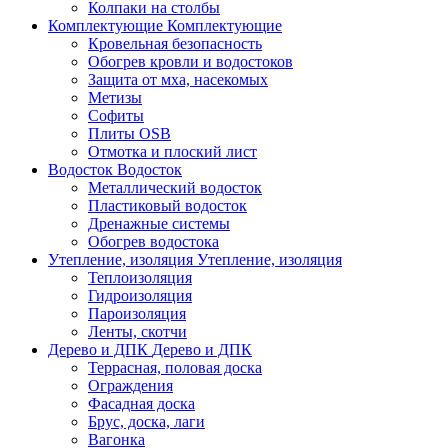
Колпаки на столбы
Комплектующие
Комплектующие
Кровельная безопасность
Обогрев кровли и водостоков
Защита от мха, насекомых
Метизы
Софиты
Плиты OSB
Отмотка и плоский лист
Водосток
Водосток
Металлический водосток
Пластиковый водосток
Дренажные системы
Обогрев водостока
Утепление, изоляция
Утепление, изоляция
Теплоизоляция
Гидроизоляция
Пароизоляция
Ленты, скотчи
Дерево и ДПК
Дерево и ДПК
Террасная, половая доска
Ограждения
Фасадная доска
Брус, доска, лаги
Вагонка