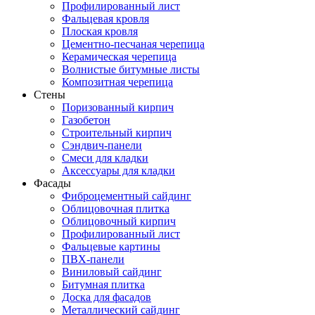
Профилированный лист
Фальцевая кровля
Плоская кровля
Цементно-песчаная черепица
Керамическая черепица
Волнистые битумные листы
Композитная черепица
Стены
Поризованный кирпич
Газобетон
Строительный кирпич
Сэндвич-панели
Смеси для кладки
Аксессуары для кладки
Фасады
Фиброцементный сайдинг
Облицовочная плитка
Облицовочный кирпич
Профилированный лист
Фальцевые картины
ПВХ-панели
Виниловый сайдинг
Битумная плитка
Доска для фасадов
Металлический сайдинг