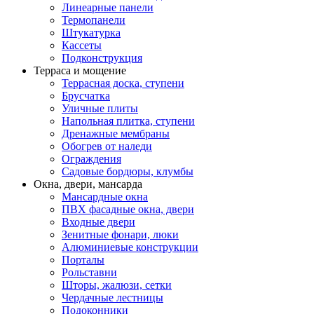
Линеарные панели
Термопанели
Штукатурка
Кассеты
Подконструкция
Терраса и мощение
Террасная доска, ступени
Брусчатка
Уличные плиты
Напольная плитка, ступени
Дренажные мембраны
Обогрев от наледи
Ограждения
Садовые бордюры, клумбы
Окна, двери, мансарда
Мансардные окна
ПВХ фасадные окна, двери
Входные двери
Зенитные фонари, люки
Алюминиевые конструкции
Порталы
Рольставни
Шторы, жалюзи, сетки
Чердачные лестницы
Подоконники