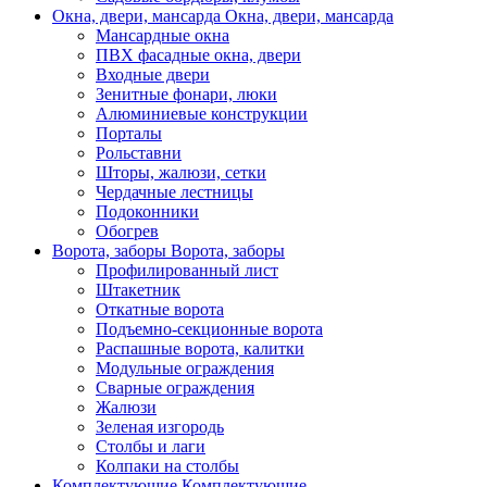
Окна, двери, мансарда
Окна, двери, мансарда
Мансардные окна
ПВХ фасадные окна, двери
Входные двери
Зенитные фонари, люки
Алюминиевые конструкции
Порталы
Рольставни
Шторы, жалюзи, сетки
Чердачные лестницы
Подоконники
Обогрев
Ворота, заборы
Ворота, заборы
Профилированный лист
Штакетник
Откатные ворота
Подъемно-секционные ворота
Распашные ворота, калитки
Модульные ограждения
Сварные ограждения
Жалюзи
Зеленая изгородь
Столбы и лаги
Колпаки на столбы
Комплектующие
Комплектующие