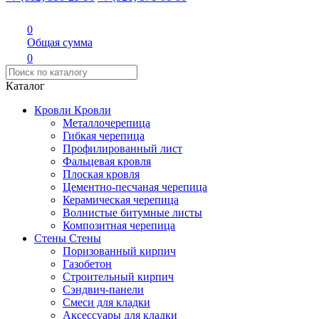
0
Общая сумма
0
Каталог
Кровли
Кровли
Металлочерепица
Гибкая черепица
Профилированный лист
Фальцевая кровля
Плоская кровля
Цементно-песчаная черепица
Керамическая черепица
Волнистые битумные листы
Композитная черепица
Стены
Стены
Поризованный кирпич
Газобетон
Строительный кирпич
Сэндвич-панели
Смеси для кладки
Аксессуары для кладки