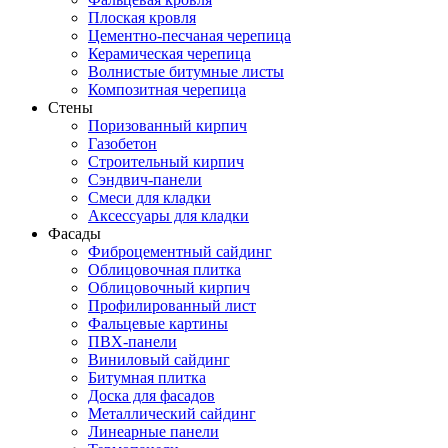
Плоская кровля
Цементно-песчаная черепица
Керамическая черепица
Волнистые битумные листы
Композитная черепица
Стены
Поризованный кирпич
Газобетон
Строительный кирпич
Сэндвич-панели
Смеси для кладки
Аксессуары для кладки
Фасады
Фиброцементный сайдинг
Облицовочная плитка
Облицовочный кирпич
Профилированный лист
Фальцевые картины
ПВХ-панели
Виниловый сайдинг
Битумная плитка
Доска для фасадов
Металлический сайдинг
Линеарные панели