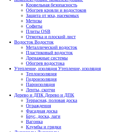
Кровельная безопасность
Обогрев кровли и водостоков
Защита от мха, насекомых
Метизы
Софиты
Плиты OSB
Отмотка и плоский лист
Водосток
Водосток
Металлический водосток
Пластиковый водосток
Дренажные системы
Обогрев водостока
Утепление, изоляция
Утепление, изоляция
Теплоизоляция
Гидроизоляция
Пароизоляция
Ленты, скотчи
Дерево и ДПК
Дерево и ДПК
Террасная, половая доска
Ограждения
Фасадная доска
Брус, доска, лаги
Вагонка
Клумбы и грядки