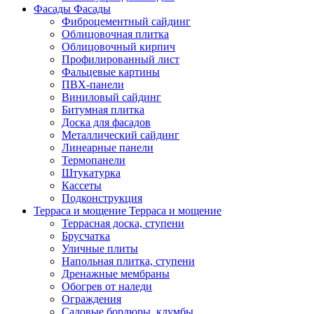
Фасады
Фасады
Фиброцементный сайдинг
Облицовочная плитка
Облицовочный кирпич
Профилированный лист
Фальцевые картины
ПВХ-панели
Виниловый сайдинг
Битумная плитка
Доска для фасадов
Металлический сайдинг
Линеарные панели
Термопанели
Штукатурка
Кассеты
Подконструкция
Терраса и мощение
Терраса и мощение
Террасная доска, ступени
Брусчатка
Уличные плиты
Напольная плитка, ступени
Дренажные мембраны
Обогрев от наледи
Ограждения
Садовые бордюры, клумбы