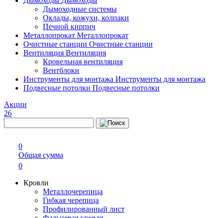
Дымоходы
Дымоходы
Дымоходные системы
Оклады, кожухи, колпаки
Печной кирпич
Металлопрокат
Металлопрокат
Очистные станции
Очистные станции
Вентиляция
Вентиляция
Кровельная вентиляция
Вентблоки
Инструменты для монтажа
Инструменты для монтажа
Подвесные потолки
Подвесные потолки
Акции
26
0
Общая сумма
0
Кровли
Металлочерепица
Гибкая черепица
Профилированный лист
Фальцевая кровля