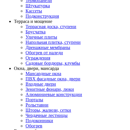
Термопанели
Штукатурка
Кассеты
Подконструкция
Терраса и мощение
Террасная доска, ступени
Брусчатка
Уличные плиты
Напольная плитка, ступени
Дренажные мембраны
Обогрев от наледи
Ограждения
Садовые бордюры, клумбы
Окна, двери, мансарда
Мансардные окна
ПВХ фасадные окна, двери
Входные двери
Зенитные фонари, люки
Алюминиевые конструкции
Порталы
Рольставни
Шторы, жалюзи, сетки
Чердачные лестницы
Подоконники
Обогрев