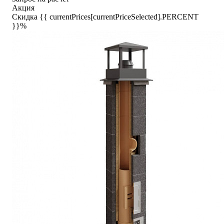
Акция
Скидка {{ currentPrices[currentPriceSelected].PERCENT
}}%