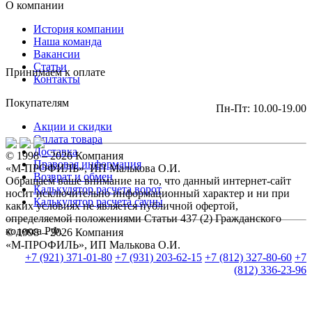
О компании
История компании
Наша команда
Вакансии
Статьи
Принимаем к оплате
Контакты
Покупателям
Пн-Пт: 10.00-19.00
Акции и скидки
Оплата товара
Доставка
© 1998 – 2026 Компания
Правовая информация
«М-ПРОФИЛЬ», ИП Малькова О.И.
Возврат и обмен
Обращаем ваше внимание на то, что данный интернет-сайт
Калькулятор расчета ворот
носит исключительно информационный характер и ни при
Калькулятор расчета сауны
каких условиях не является публичной офертой,
определяемой положениями Статьи 437 (2) Гражданского
кодекса РФ.
© 1998 – 2026 Компания
«М-ПРОФИЛЬ», ИП Малькова О.И.
+7 (921) 371-01-80
+7 (931) 203-62-15
+7 (812) 327-80-60
+7
(812) 336-23-96