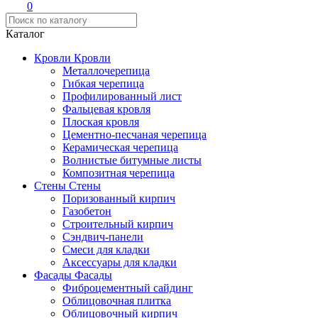
0
Каталог
Кровли
Кровли
Металлочерепица
Гибкая черепица
Профилированный лист
Фальцевая кровля
Плоская кровля
Цементно-песчаная черепица
Керамическая черепица
Волнистые битумные листы
Композитная черепица
Стены
Стены
Поризованный кирпич
Газобетон
Строительный кирпич
Сэндвич-панели
Смеси для кладки
Аксессуары для кладки
Фасады
Фасады
Фиброцементный сайдинг
Облицовочная плитка
Облицовочный кирпич