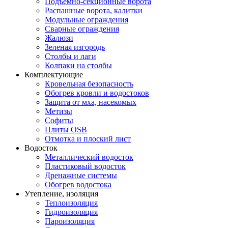
Подъемно-секционные ворота
Распашные ворота, калитки
Модульные ограждения
Сварные ограждения
Жалюзи
Зеленая изгородь
Столбы и лаги
Колпаки на столбы
Комплектующие
Кровельная безопасность
Обогрев кровли и водостоков
Защита от мха, насекомых
Метизы
Софиты
Плиты OSB
Отмотка и плоский лист
Водосток
Металлический водосток
Пластиковый водосток
Дренажные системы
Обогрев водостока
Утепление, изоляция
Теплоизоляция
Гидроизоляция
Пароизоляция