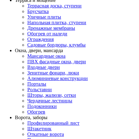
Терраса и мощение
Террасная доска, ступени
Брусчатка
Уличные плиты
Напольная плитка, ступени
Дренажные мембраны
Обогрев от наледи
Ограждения
Садовые бордюры, клумбы
Окна, двери, мансарда
Мансардные окна
ПВХ фасадные окна, двери
Входные двери
Зенитные фонари, люки
Алюминиевые конструкции
Порталы
Рольставни
Шторы, жалюзи, сетки
Чердачные лестницы
Подоконники
Обогрев
Ворота, заборы
Профилированный лист
Штакетник
Откатные ворота