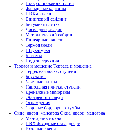
Профилированный лист
Фальцевые картины
ПВХ-панели
Виниловый сайдинг
Битумная плитка
Доска для фасадов
Металлический сайдинг
Линеарные панели
Термопанели
Штукатурка
Кассеты
Подконструкция
Терраса и мощение
Терраса и мощение
Террасная доска, ступени
Брусчатка
Уличные плиты
Напольная плитка, ступени
Дренажные мембраны
Обогрев от наледи
Ограждения
Садовые бордюры, клумбы
Окна, двери, мансарда
Окна, двери, мансарда
Мансардные окна
ПВХ фасадные окна, двери
Входные двери