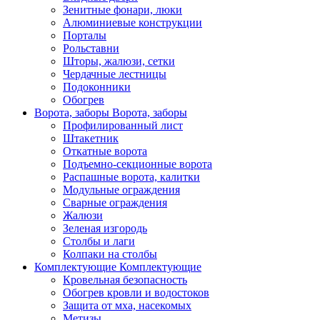
Зенитные фонари, люки
Алюминиевые конструкции
Порталы
Рольставни
Шторы, жалюзи, сетки
Чердачные лестницы
Подоконники
Обогрев
Ворота, заборы
Ворота, заборы
Профилированный лист
Штакетник
Откатные ворота
Подъемно-секционные ворота
Распашные ворота, калитки
Модульные ограждения
Сварные ограждения
Жалюзи
Зеленая изгородь
Столбы и лаги
Колпаки на столбы
Комплектующие
Комплектующие
Кровельная безопасность
Обогрев кровли и водостоков
Защита от мха, насекомых
Метизы