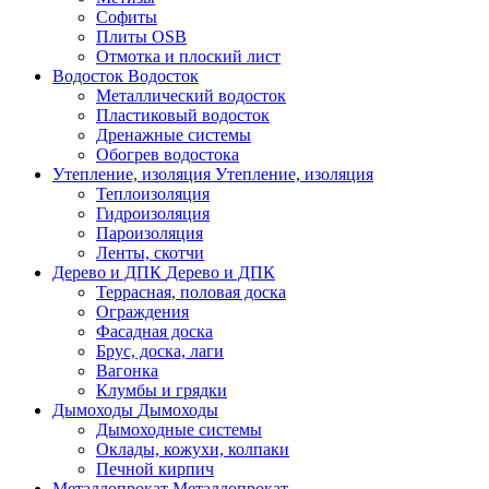
Софиты
Плиты OSB
Отмотка и плоский лист
Водосток
Водосток
Металлический водосток
Пластиковый водосток
Дренажные системы
Обогрев водостока
Утепление, изоляция
Утепление, изоляция
Теплоизоляция
Гидроизоляция
Пароизоляция
Ленты, скотчи
Дерево и ДПК
Дерево и ДПК
Террасная, половая доска
Ограждения
Фасадная доска
Брус, доска, лаги
Вагонка
Клумбы и грядки
Дымоходы
Дымоходы
Дымоходные системы
Оклады, кожухи, колпаки
Печной кирпич
Металлопрокат
Металлопрокат