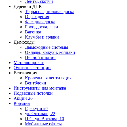
Ленты, скотчи
Дерево и ДПК
Террасная, половая доска
Ограждения
Фасадная доска
Брус, доска, лаги
Вагонка
Клумбы и грядки
Дымоходы
Дымоходные системы
Оклады, кожухи, колпаки
Печной кирпич
Металлопрокат
Очистные станции
Вентиляция
Кровельная вентиляция
Вентблоки
Инструменты для монтажа
Подвесные потолки
Акции
26
Корзина
Где купить?
ул. Оптиков, 22
П.С. ул. Воскова, 10
Мобильные офисы