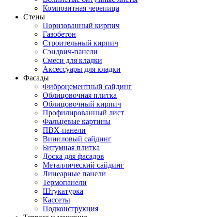
Композитная черепица
Стены
Поризованный кирпич
Газобетон
Строительный кирпич
Сэндвич-панели
Смеси для кладки
Аксессуары для кладки
Фасады
Фиброцементный сайдинг
Облицовочная плитка
Облицовочный кирпич
Профилированный лист
Фальцевые картины
ПВХ-панели
Виниловый сайдинг
Битумная плитка
Доска для фасадов
Металлический сайдинг
Линеарные панели
Термопанели
Штукатурка
Кассеты
Подконструкция