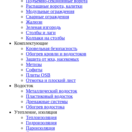
Подъемно-секционные ворота
Распашные ворота, калитки
Модульные ограждения
Сварные ограждения
Жалюзи
Зеленая изгородь
Столбы и лаги
Колпаки на столбы
Комплектующие
Кровельная безопасность
Обогрев кровли и водостоков
Защита от мха, насекомых
Метизы
Софиты
Плиты OSB
Отмотка и плоский лист
Водосток
Металлический водосток
Пластиковый водосток
Дренажные системы
Обогрев водостока
Утепление, изоляция
Теплоизоляция
Гидроизоляция
Пароизоляция