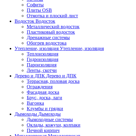
Софиты
Плиты OSB
Отмотка и плоский лист
Водосток
Водосток
Металлический водосток
Пластиковый водосток
Дренажные системы
Обогрев водостока
Утепление, изоляция
Утепление, изоляция
Теплоизоляция
Гидроизоляция
Пароизоляция
Ленты, скотчи
Дерево и ДПК
Дерево и ДПК
Террасная, половая доска
Ограждения
Фасадная доска
Брус, доска, лаги
Вагонка
Клумбы и грядки
Дымоходы
Дымоходы
Дымоходные системы
Оклады, кожухи, колпаки
Печной кирпич
Металлопрокат
Металлопрокат