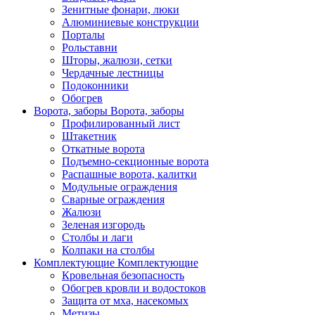
Зенитные фонари, люки
Алюминиевые конструкции
Порталы
Рольставни
Шторы, жалюзи, сетки
Чердачные лестницы
Подоконники
Обогрев
Ворота, заборы
Ворота, заборы
Профилированный лист
Штакетник
Откатные ворота
Подъемно-секционные ворота
Распашные ворота, калитки
Модульные ограждения
Сварные ограждения
Жалюзи
Зеленая изгородь
Столбы и лаги
Колпаки на столбы
Комплектующие
Комплектующие
Кровельная безопасность
Обогрев кровли и водостоков
Защита от мха, насекомых
Метизы