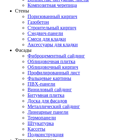
Композитная черепица
Стены
Поризованный кирпич
Газобетон
Строительный кирпич
Сэндвич-панели
Смеси для кладки
Аксессуары для кладки
Фасады
Фиброцементный сайдинг
Облицовочная плитка
Облицовочный кирпич
Профилированный лист
Фальцевые картины
ПВХ-панели
Виниловый сайдинг
Битумная плитка
Доска для фасадов
Металлический сайдинг
Линеарные панели
Термопанели
Штукатурка
Кассеты
Подконструкция