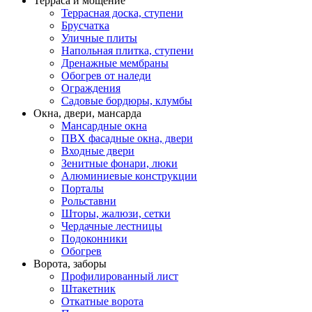
Терраса и мощение
Террасная доска, ступени
Брусчатка
Уличные плиты
Напольная плитка, ступени
Дренажные мембраны
Обогрев от наледи
Ограждения
Садовые бордюры, клумбы
Окна, двери, мансарда
Мансардные окна
ПВХ фасадные окна, двери
Входные двери
Зенитные фонари, люки
Алюминиевые конструкции
Порталы
Рольставни
Шторы, жалюзи, сетки
Чердачные лестницы
Подоконники
Обогрев
Ворота, заборы
Профилированный лист
Штакетник
Откатные ворота