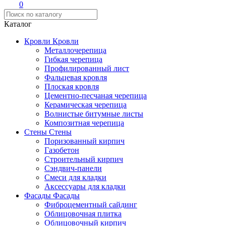
0
Каталог
Кровли
Кровли
Металлочерепица
Гибкая черепица
Профилированный лист
Фальцевая кровля
Плоская кровля
Цементно-песчаная черепица
Керамическая черепица
Волнистые битумные листы
Композитная черепица
Стены
Стены
Поризованный кирпич
Газобетон
Строительный кирпич
Сэндвич-панели
Смеси для кладки
Аксессуары для кладки
Фасады
Фасады
Фиброцементный сайдинг
Облицовочная плитка
Облицовочный кирпич