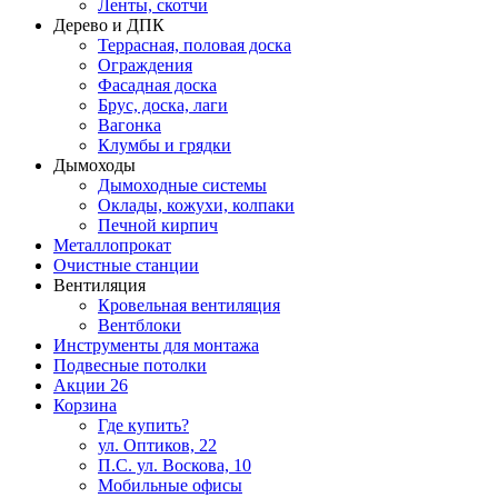
Ленты, скотчи
Дерево и ДПК
Террасная, половая доска
Ограждения
Фасадная доска
Брус, доска, лаги
Вагонка
Клумбы и грядки
Дымоходы
Дымоходные системы
Оклады, кожухи, колпаки
Печной кирпич
Металлопрокат
Очистные станции
Вентиляция
Кровельная вентиляция
Вентблоки
Инструменты для монтажа
Подвесные потолки
Акции
26
Корзина
Где купить?
ул. Оптиков, 22
П.С. ул. Воскова, 10
Мобильные офисы