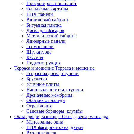
Профилированный лист
Фальцевые картины
ПВХ-панели
Виниловый сайдинг
Битумная плитка
Доска для фасадов
Металлический сайдинг
Линеарные панели
Термопанели
Штукатурка
Кассеты
Подконструкция
Терраса и мощение
Терраса и мощение
Террасная доска, ступени
Брусчатка
Уличные плиты
Напольная плитка, ступени
Дренажные мембраны
Обогрев от наледи
Ограждения
Садовые бордюры, клумбы
Окна, двери, мансарда
Окна, двери, мансарда
Мансардные окна
ПВХ фасадные окна, двери
Входные двери