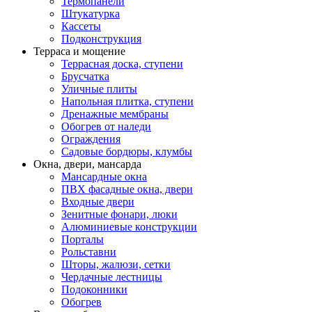
Термопанели
Штукатурка
Кассеты
Подконструкция
Терраса и мощение
Террасная доска, ступени
Брусчатка
Уличные плиты
Напольная плитка, ступени
Дренажные мембраны
Обогрев от наледи
Ограждения
Садовые бордюры, клумбы
Окна, двери, мансарда
Мансардные окна
ПВХ фасадные окна, двери
Входные двери
Зенитные фонари, люки
Алюминиевые конструкции
Порталы
Рольставни
Шторы, жалюзи, сетки
Чердачные лестницы
Подоконники
Обогрев