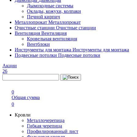
Дымоходы
Дымоходы
Дымоходные системы
Оклады, кожухи, колпаки
Печной кирпич
Металлопрокат
Металлопрокат
Очистные станции
Очистные станции
Вентиляция
Вентиляция
Кровельная вентиляция
Вентблоки
Инструменты для монтажа
Инструменты для монтажа
Подвесные потолки
Подвесные потолки
Акции
26
0
Общая сумма
0
Кровли
Металлочерепица
Гибкая черепица
Профилированный лист
Фальцевая кровля