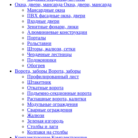
Окна, двери, мансарда
Окна, двери, мансарда
Мансардные окна
ПВХ фасадные окна, двери
Входные двери
Зенитные фонари, люки
Алюминиевые конструкции
Порталы
Рольставни
Шторы, жалюзи, сетки
Чердачные лестницы
Подоконники
Обогрев
Ворота, заборы
Ворота, заборы
Профилированный лист
Штакетник
Откатные ворота
Подъемно-секционные ворота
Распашные ворота, калитки
Модульные ограждения
Сварные ограждения
Жалюзи
Зеленая изгородь
Столбы и лаги
Колпаки на столбы
Комплектующие
Комплектующие