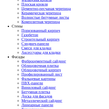
Плоская кровля
Цементно-песчаная черепица
Керамическая черепица
Волнистые битумные листы
Композитная черепица
Стены
Поризованный кирпич
Газобетон
Строительный кирпич
Сэндвич-панели
Смеси для кладки
Аксессуары для кладки
Фасады
Фиброцементный сайдинг
Облицовочная плитка
Облицовочный кирпич
Профилированный лист
Фальцевые картины
ПВХ-панели
Виниловый сайдинг
Битумная плитка
Доска для фасадов
Металлический сайдинг
Линеарные панели