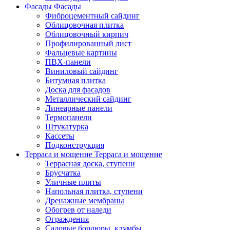
Фасады
Фасады
Фиброцементный сайдинг
Облицовочная плитка
Облицовочный кирпич
Профилированный лист
Фальцевые картины
ПВХ-панели
Виниловый сайдинг
Битумная плитка
Доска для фасадов
Металлический сайдинг
Линеарные панели
Термопанели
Штукатурка
Кассеты
Подконструкция
Терраса и мощение
Терраса и мощение
Террасная доска, ступени
Брусчатка
Уличные плиты
Напольная плитка, ступени
Дренажные мембраны
Обогрев от наледи
Ограждения
Садовые бордюры, клумбы