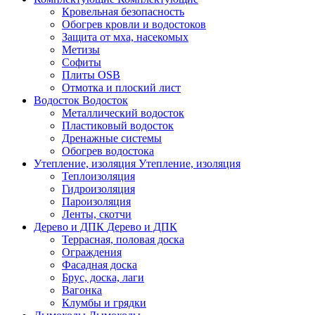
Кровельная безопасность
Обогрев кровли и водостоков
Защита от мха, насекомых
Метизы
Софиты
Плиты OSB
Отмотка и плоский лист
Водосток
Водосток
Металлический водосток
Пластиковый водосток
Дренажные системы
Обогрев водостока
Утепление, изоляция
Утепление, изоляция
Теплоизоляция
Гидроизоляция
Пароизоляция
Ленты, скотчи
Дерево и ДПК
Дерево и ДПК
Террасная, половая доска
Ограждения
Фасадная доска
Брус, доска, лаги
Вагонка
Клумбы и грядки