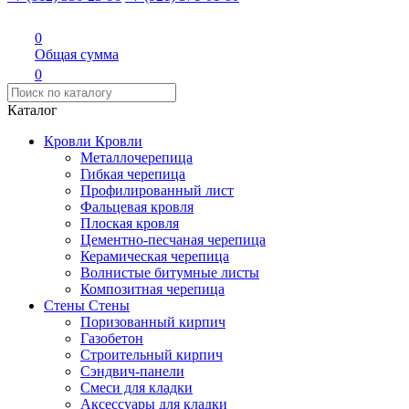
0
Общая сумма
0
Каталог
Кровли
Кровли
Металлочерепица
Гибкая черепица
Профилированный лист
Фальцевая кровля
Плоская кровля
Цементно-песчаная черепица
Керамическая черепица
Волнистые битумные листы
Композитная черепица
Стены
Стены
Поризованный кирпич
Газобетон
Строительный кирпич
Сэндвич-панели
Смеси для кладки
Аксессуары для кладки