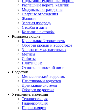
Подъемно-секционные ворота
Распашные ворота, калитки
Модульные ограждения
Сварные ограждения
Жалюзи
Зеленая изгородь
Столбы и лаги
Колпаки на столбы
Комплектующие
Кровельная безопасность
Обогрев кровли и водостоков
Защита от мха, насекомых
Метизы
Софиты
Плиты OSB
Отмотка и плоский лист
Водосток
Металлический водосток
Пластиковый водосток
Дренажные системы
Обогрев водостока
Утепление, изоляция
Теплоизоляция
Гидроизоляция
Пароизоляция