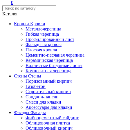
0
Каталог
Кровли
Кровли
Металлочерепица
Гибкая черепица
Профилированный лист
Фальцевая кровля
Плоская кровля
Цементно-песчаная черепица
Керамическая черепица
Волнистые битумные листы
Композитная черепица
Стены
Стены
Поризованный кирпич
Газобетон
Строительный кирпич
Сэндвич-панели
Смеси для кладки
Аксессуары для кладки
Фасады
Фасады
Фиброцементный сайдинг
Облицовочная плитка
Облицовочный кирпич