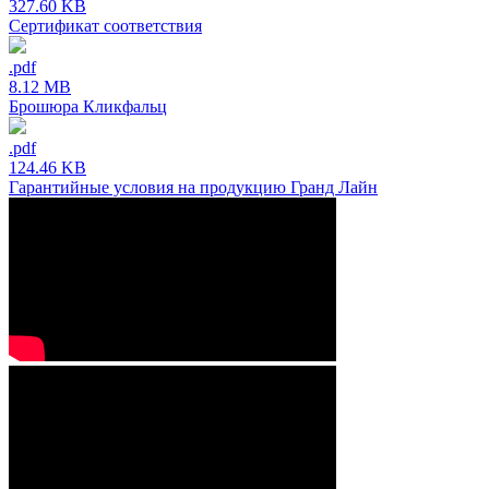
327.60 KB
Сертификат соответствия
.pdf
8.12 MB
Брошюра Кликфальц
.pdf
124.46 KB
Гарантийные условия на продукцию Гранд Лайн