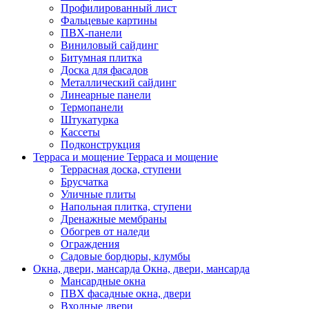
Профилированный лист
Фальцевые картины
ПВХ-панели
Виниловый сайдинг
Битумная плитка
Доска для фасадов
Металлический сайдинг
Линеарные панели
Термопанели
Штукатурка
Кассеты
Подконструкция
Терраса и мощение
Терраса и мощение
Террасная доска, ступени
Брусчатка
Уличные плиты
Напольная плитка, ступени
Дренажные мембраны
Обогрев от наледи
Ограждения
Садовые бордюры, клумбы
Окна, двери, мансарда
Окна, двери, мансарда
Мансардные окна
ПВХ фасадные окна, двери
Входные двери