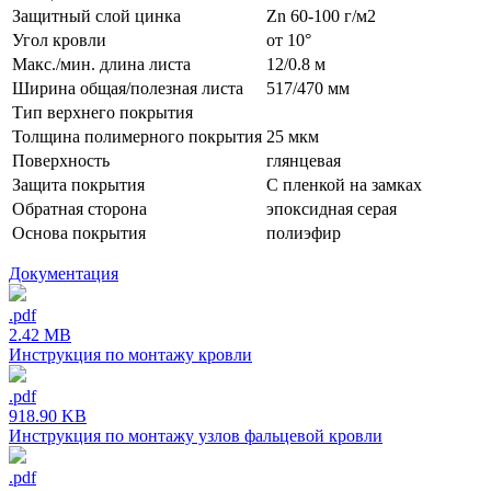
Защитный слой цинка
Zn 60-100 г/м2
Угол кровли
от 10°
Макс./мин. длина листа
12/0.8 м
Ширина общая/полезная листа
517/470 мм
Тип верхнего покрытия
Толщина полимерного покрытия
25 мкм
Поверхность
глянцевая
Защита покрытия
С пленкой на замках
Обратная сторона
эпоксидная серая
Основа покрытия
полиэфир
Документация
.pdf
2.42 MB
Инструкция по монтажу кровли
.pdf
918.90 KB
Инструкция по монтажу узлов фальцевой кровли
.pdf