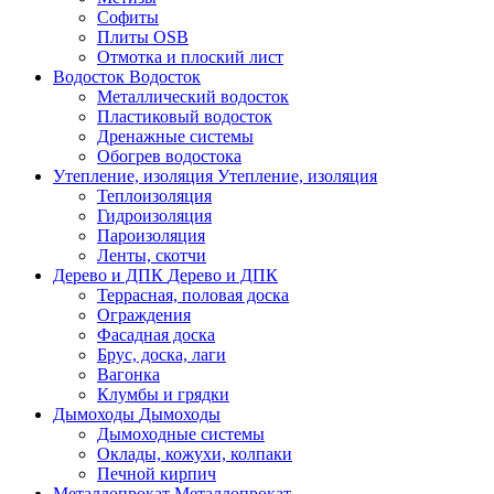
Софиты
Плиты OSB
Отмотка и плоский лист
Водосток
Водосток
Металлический водосток
Пластиковый водосток
Дренажные системы
Обогрев водостока
Утепление, изоляция
Утепление, изоляция
Теплоизоляция
Гидроизоляция
Пароизоляция
Ленты, скотчи
Дерево и ДПК
Дерево и ДПК
Террасная, половая доска
Ограждения
Фасадная доска
Брус, доска, лаги
Вагонка
Клумбы и грядки
Дымоходы
Дымоходы
Дымоходные системы
Оклады, кожухи, колпаки
Печной кирпич
Металлопрокат
Металлопрокат