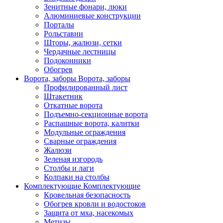
Зенитные фонари, люки
Алюминиевые конструкции
Порталы
Рольставни
Шторы, жалюзи, сетки
Чердачные лестницы
Подоконники
Обогрев
Ворота, заборы
Ворота, заборы
Профилированный лист
Штакетник
Откатные ворота
Подъемно-секционные ворота
Распашные ворота, калитки
Модульные ограждения
Сварные ограждения
Жалюзи
Зеленая изгородь
Столбы и лаги
Колпаки на столбы
Комплектующие
Комплектующие
Кровельная безопасность
Обогрев кровли и водостоков
Защита от мха, насекомых
Метизы