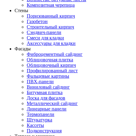
Композитная черепица
Стены
Поризованный кирпич
Газобетон
Строительный кирпич
Сэндвич-панели
Смеси для кладки
Аксессуары для кладки
Фасады
Фиброцементный сайдинг
Облицовочная плитка
Облицовочный кирпич
Профилированный лист
Фальцевые картины
ПВХ-панели
Виниловый сайдинг
Битумная плитка
Доска для фасадов
Металлический сайдинг
Линеарные панели
Термопанели
Штукатурка
Кассеты
Подконструкция