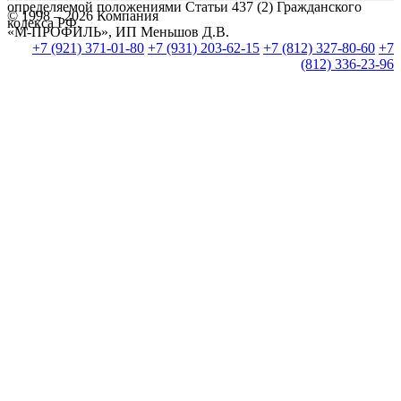
определяемой положениями Статьи 437 (2) Гражданского
© 1998 – 2026 Компания
кодекса РФ.
«М-ПРОФИЛЬ», ИП Меньшов Д.В.
+7 (921) 371-01-80
+7 (931) 203-62-15
+7 (812) 327-80-60
+7
(812) 336-23-96