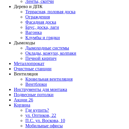
Ленты, скотчи
Дерево и ДПК
Террасная, половая доска
Ограждения
Фасадная доска
Брус, доска, лаги
Вагонка
Клумбы и грядки
Дымоходы
Дымоходные системы
Оклады, кожухи, колпаки
Печной кирпич
Металлопрокат
Очистные станции
Вентиляция
Кровельная вентиляция
Вентблоки
Инструменты для монтажа
Подвесные потолки
Акции
26
Корзина
Где купить?
ул. Оптиков, 22
П.С. ул. Воскова, 10
Мобильные офисы