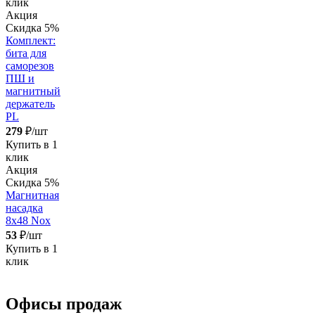
клик
Акция
Скидка 5%
Комплект:
бита для
саморезов
ПШ и
магнитный
держатель
PL
279
₽/шт
Купить в 1
клик
Акция
Скидка 5%
Магнитная
насадка
8х48 Nox
53
₽/шт
Купить в 1
клик
Офисы продаж