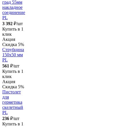
град 55мм
накладное
соединение
PL
3 392
₽/шт
Купить в 1
клик
Акция
Скидка 5%
Струбцина
150х50 мм
PL
561
₽/шт
Купить в 1
клик
Акция
Скидка 5%
Пистолет
для
герметика
скелетный
PL
236
₽/шт
Купить в 1