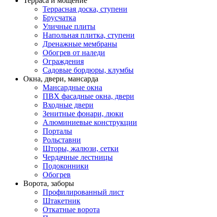
Терраса и мощение
Террасная доска, ступени
Брусчатка
Уличные плиты
Напольная плитка, ступени
Дренажные мембраны
Обогрев от наледи
Ограждения
Садовые бордюры, клумбы
Окна, двери, мансарда
Мансардные окна
ПВХ фасадные окна, двери
Входные двери
Зенитные фонари, люки
Алюминиевые конструкции
Порталы
Рольставни
Шторы, жалюзи, сетки
Чердачные лестницы
Подоконники
Обогрев
Ворота, заборы
Профилированный лист
Штакетник
Откатные ворота