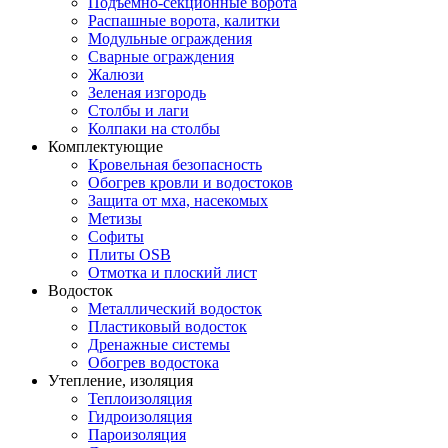
Подъемно-секционные ворота
Распашные ворота, калитки
Модульные ограждения
Сварные ограждения
Жалюзи
Зеленая изгородь
Столбы и лаги
Колпаки на столбы
Комплектующие
Кровельная безопасность
Обогрев кровли и водостоков
Защита от мха, насекомых
Метизы
Софиты
Плиты OSB
Отмотка и плоский лист
Водосток
Металлический водосток
Пластиковый водосток
Дренажные системы
Обогрев водостока
Утепление, изоляция
Теплоизоляция
Гидроизоляция
Пароизоляция