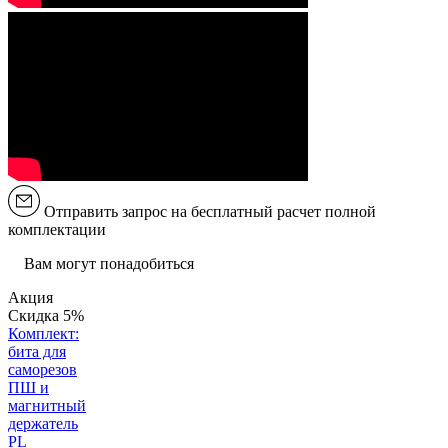
Отправить запрос на бесплатный расчет полной
комплектации
Вам могут понадобиться
Акция
Скидка 5%
Комплект:
бита для
саморезов
ПШ и
магнитный
держатель
PL