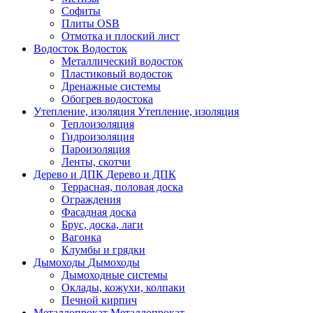
Софиты
Плиты OSB
Отмотка и плоский лист
Водосток
Водосток
Металлический водосток
Пластиковый водосток
Дренажные системы
Обогрев водостока
Утепление, изоляция
Утепление, изоляция
Теплоизоляция
Гидроизоляция
Пароизоляция
Ленты, скотчи
Дерево и ДПК
Дерево и ДПК
Террасная, половая доска
Ограждения
Фасадная доска
Брус, доска, лаги
Вагонка
Клумбы и грядки
Дымоходы
Дымоходы
Дымоходные системы
Оклады, кожухи, колпаки
Печной кирпич
Металлопрокат
Металлопрокат