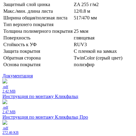
Защитный слой цинка
ZA 255 г/м2
Макс./мин. длина листа
12/0.8 м
Ширина общая/полезная листа
517/470 мм
Тип верхнего покрытия
Толщина полимерного покрытия
25 мкм
Поверхность
глянцевая
Стойкость к УФ
RUV3
Защита покрытия
С пленкой на замках
Обратная сторона
TwinColor (серый цвет)
Основа покрытия
полиэфир
Документация
.pdf
2.42 MB
Инструкция по монтажу Кликфальц
.pdf
2.47 MB
Инструкция по монтажу Кликфальц Про
.pdf
272.46 KB