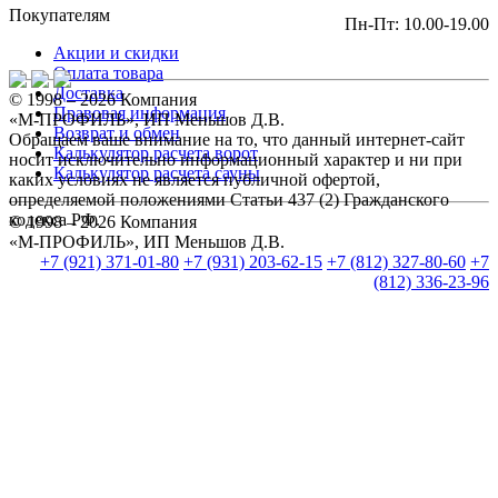
Покупателям
Пн-Пт: 10.00-19.00
Акции и скидки
Оплата товара
Доставка
© 1998 – 2026 Компания
Правовая информация
«М-ПРОФИЛЬ», ИП Меньшов Д.В.
Возврат и обмен
Обращаем ваше внимание на то, что данный интернет-сайт
Калькулятор расчета ворот
носит исключительно информационный характер и ни при
Калькулятор расчета сауны
каких условиях не является публичной офертой,
определяемой положениями Статьи 437 (2) Гражданского
кодекса РФ.
© 1998 – 2026 Компания
«М-ПРОФИЛЬ», ИП Меньшов Д.В.
+7 (921) 371-01-80
+7 (931) 203-62-15
+7 (812) 327-80-60
+7
(812) 336-23-96