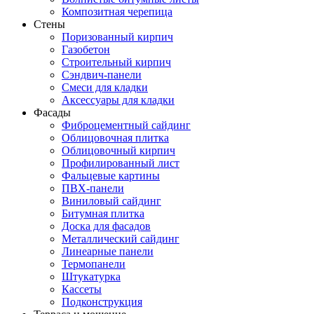
Композитная черепица
Стены
Поризованный кирпич
Газобетон
Строительный кирпич
Сэндвич-панели
Смеси для кладки
Аксессуары для кладки
Фасады
Фиброцементный сайдинг
Облицовочная плитка
Облицовочный кирпич
Профилированный лист
Фальцевые картины
ПВХ-панели
Виниловый сайдинг
Битумная плитка
Доска для фасадов
Металлический сайдинг
Линеарные панели
Термопанели
Штукатурка
Кассеты
Подконструкция