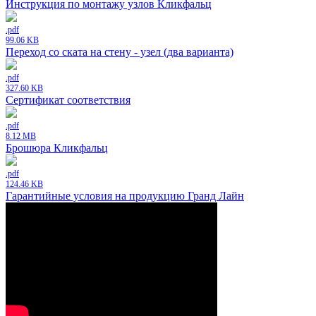
Инструкция по монтажу узлов Кликфальц
.pdf
99.06 KB
Переход со ската на стену - узел (два варианта)
.pdf
327.60 KB
Сертификат соответствия
.pdf
8.12 MB
Брошюра Кликфальц
.pdf
124.46 KB
Гарантийные условия на продукцию Гранд Лайн