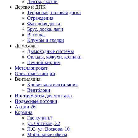
Ленты, скотчи
Дерево и ДПК
Террасная, половая доска
Ограждения
Фасадная доска
Брус, доска, лаги
Вагонка
Клумбы и грядки
Дымоходы
Дымоходные системы
Оклады, кожухи, колпаки
Печной кирпич
Металлопрокат
Очистные станции
Вентиляция
Кровельная вентиляция
Вентблоки
Инструменты для монтажа
Подвесные потолки
Акции
26
Корзина
Где купить?
ул. Оптиков, 22
П.С. ул. Воскова, 10
Мобильные офисы