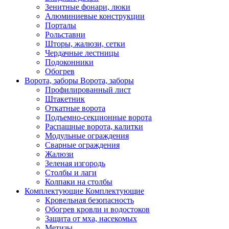
Зенитные фонари, люки
Алюминиевые конструкции
Порталы
Рольставни
Шторы, жалюзи, сетки
Чердачные лестницы
Подоконники
Обогрев
Ворота, заборы
Ворота, заборы
Профилированный лист
Штакетник
Откатные ворота
Подъемно-секционные ворота
Распашные ворота, калитки
Модульные ограждения
Сварные ограждения
Жалюзи
Зеленая изгородь
Столбы и лаги
Колпаки на столбы
Комплектующие
Комплектующие
Кровельная безопасность
Обогрев кровли и водостоков
Защита от мха, насекомых
Метизы