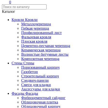
0
Каталог
Кровли
Кровли
Металлочерепица
Гибкая черепица
Профилированный лист
Фальцевая кровля
Плоская кровля
Цементно-песчаная черепица
Керамическая черепица
Волнистые битумные листы
Композитная черепица
Стены
Стены
Поризованный кирпич
Газобетон
Строительный кирпич
Сэндвич-панели
Смеси для кладки
Аксессуары для кладки
Фасады
Фасады
Фиброцементный сайдинг
Облицовочная плитка
Облицовочный кирпич