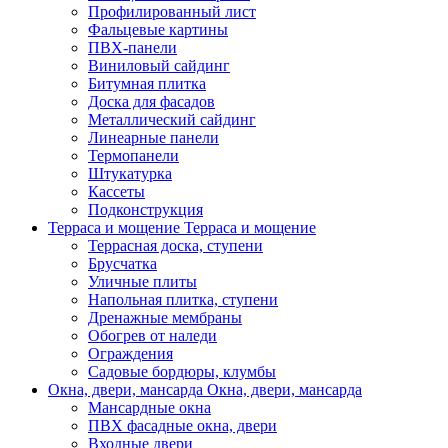
Профилированный лист
Фальцевые картины
ПВХ-панели
Виниловый сайдинг
Битумная плитка
Доска для фасадов
Металлический сайдинг
Линеарные панели
Термопанели
Штукатурка
Кассеты
Подконструкция
Терраса и мощение
Терраса и мощение
Террасная доска, ступени
Брусчатка
Уличные плиты
Напольная плитка, ступени
Дренажные мембраны
Обогрев от наледи
Ограждения
Садовые бордюры, клумбы
Окна, двери, мансарда
Окна, двери, мансарда
Мансардные окна
ПВХ фасадные окна, двери
Входные двери