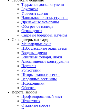
Терраса и мощение
Террасная доска, ступени
Брусчатка
Уличные плиты
Напольная плитка, ступени
Дренажные мембраны
Обогрев от наледи
Ограждения
Садовые бордюры, клумбы
Окна, двери, мансарда
Мансардные окна
ПВХ фасадные окна, двери
Входные двери
Зенитные фонари, люки
Алюминиевые конструкции
Порталы
Рольставни
Шторы, жалюзи, сетки
Чердачные лестницы
Подоконники
Обогрев
Ворота, заборы
Профилированный лист
Штакетник
Откатные ворота