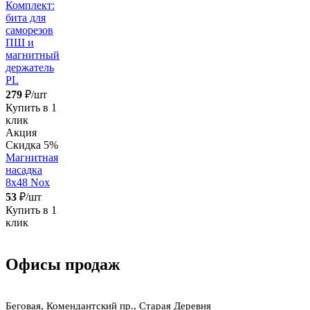
Комплект:
бита для
саморезов
ПШ и
магнитный
держатель
PL
279
₽/шт
Купить в 1
клик
Акция
Скидка 5%
Магнитная
насадка
8х48 Nox
53
₽/шт
Купить в 1
клик
Офисы продаж
Беговая, Комендантский пр., Старая Деревня