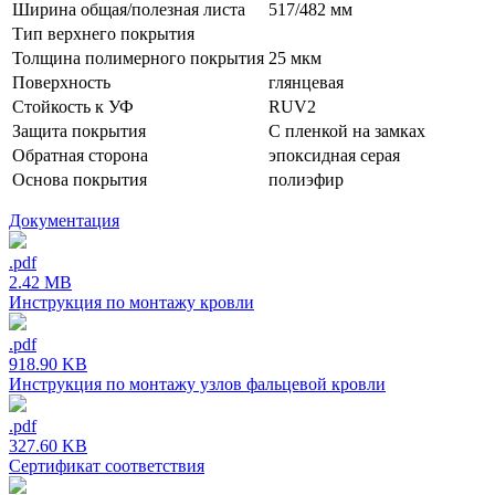
Ширина общая/полезная листа
517/482 мм
Тип верхнего покрытия
Толщина полимерного покрытия
25 мкм
Поверхность
глянцевая
Стойкость к УФ
RUV2
Защита покрытия
С пленкой на замках
Обратная сторона
эпоксидная серая
Основа покрытия
полиэфир
Документация
.pdf
2.42 MB
Инструкция по монтажу кровли
.pdf
918.90 KB
Инструкция по монтажу узлов фальцевой кровли
.pdf
327.60 KB
Сертификат соответствия