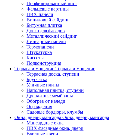
Профилированный лист
Фальцевые картины
ПВХ-панели
Виниловый сайдинг
Битумная плитка
Доска для фасадов
Металлический сайдинг
Линеарные панели
Термопанели
Штукатурка
Кассеты
Подконструкция
Терраса и мощение
Терраса и мощение
Террасная доска, ступени
Брусчатка
Уличные плиты
Напольная плитка, ступени
Дренажные мембраны
Обогрев от наледи
Ограждения
Садовые бордюры, клумбы
Окна, двери, мансарда
Окна, двери, мансарда
Мансардные окна
ПВХ фасадные окна, двери
Входные двери