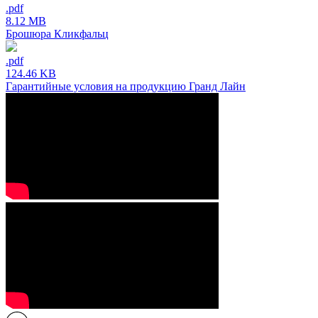
.pdf
8.12 MB
Брошюра Кликфальц
.pdf
124.46 KB
Гарантийные условия на продукцию Гранд Лайн