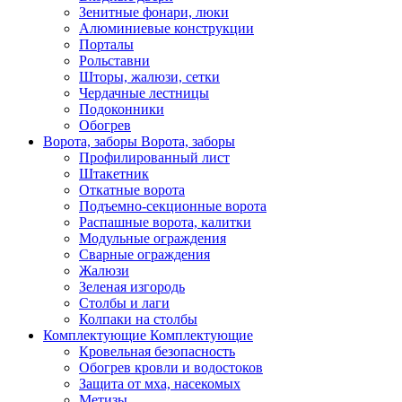
Зенитные фонари, люки
Алюминиевые конструкции
Порталы
Рольставни
Шторы, жалюзи, сетки
Чердачные лестницы
Подоконники
Обогрев
Ворота, заборы
Ворота, заборы
Профилированный лист
Штакетник
Откатные ворота
Подъемно-секционные ворота
Распашные ворота, калитки
Модульные ограждения
Сварные ограждения
Жалюзи
Зеленая изгородь
Столбы и лаги
Колпаки на столбы
Комплектующие
Комплектующие
Кровельная безопасность
Обогрев кровли и водостоков
Защита от мха, насекомых
Метизы