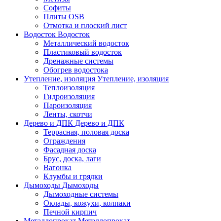
Софиты
Плиты OSB
Отмотка и плоский лист
Водосток
Водосток
Металлический водосток
Пластиковый водосток
Дренажные системы
Обогрев водостока
Утепление, изоляция
Утепление, изоляция
Теплоизоляция
Гидроизоляция
Пароизоляция
Ленты, скотчи
Дерево и ДПК
Дерево и ДПК
Террасная, половая доска
Ограждения
Фасадная доска
Брус, доска, лаги
Вагонка
Клумбы и грядки
Дымоходы
Дымоходы
Дымоходные системы
Оклады, кожухи, колпаки
Печной кирпич
Металлопрокат
Металлопрокат