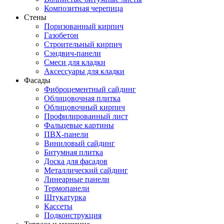
Композитная черепица
Стены
Поризованный кирпич
Газобетон
Строительный кирпич
Сэндвич-панели
Смеси для кладки
Аксессуары для кладки
Фасады
Фиброцементный сайдинг
Облицовочная плитка
Облицовочный кирпич
Профилированный лист
Фальцевые картины
ПВХ-панели
Виниловый сайдинг
Битумная плитка
Доска для фасадов
Металлический сайдинг
Линеарные панели
Термопанели
Штукатурка
Кассеты
Подконструкция