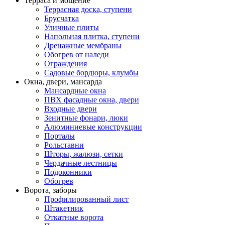
Терраса и мощение
Террасная доска, ступени
Брусчатка
Уличные плиты
Напольная плитка, ступени
Дренажные мембраны
Обогрев от наледи
Ограждения
Садовые бордюры, клумбы
Окна, двери, мансарда
Мансардные окна
ПВХ фасадные окна, двери
Входные двери
Зенитные фонари, люки
Алюминиевые конструкции
Порталы
Рольставни
Шторы, жалюзи, сетки
Чердачные лестницы
Подоконники
Обогрев
Ворота, заборы
Профилированный лист
Штакетник
Откатные ворота