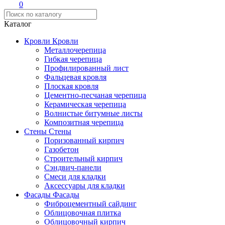
0
Каталог
Кровли
Кровли
Металлочерепица
Гибкая черепица
Профилированный лист
Фальцевая кровля
Плоская кровля
Цементно-песчаная черепица
Керамическая черепица
Волнистые битумные листы
Композитная черепица
Стены
Стены
Поризованный кирпич
Газобетон
Строительный кирпич
Сэндвич-панели
Смеси для кладки
Аксессуары для кладки
Фасады
Фасады
Фиброцементный сайдинг
Облицовочная плитка
Облицовочный кирпич