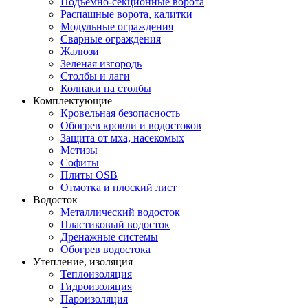
Подъемно-секционные ворота
Распашные ворота, калитки
Модульные ограждения
Сварные ограждения
Жалюзи
Зеленая изгородь
Столбы и лаги
Колпаки на столбы
Комплектующие
Кровельная безопасность
Обогрев кровли и водостоков
Защита от мха, насекомых
Метизы
Софиты
Плиты OSB
Отмотка и плоский лист
Водосток
Металлический водосток
Пластиковый водосток
Дренажные системы
Обогрев водостока
Утепление, изоляция
Теплоизоляция
Гидроизоляция
Пароизоляция