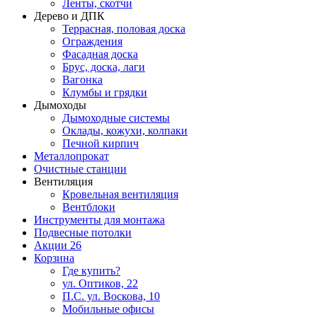
Ленты, скотчи
Дерево и ДПК
Террасная, половая доска
Ограждения
Фасадная доска
Брус, доска, лаги
Вагонка
Клумбы и грядки
Дымоходы
Дымоходные системы
Оклады, кожухи, колпаки
Печной кирпич
Металлопрокат
Очистные станции
Вентиляция
Кровельная вентиляция
Вентблоки
Инструменты для монтажа
Подвесные потолки
Акции
26
Корзина
Где купить?
ул. Оптиков, 22
П.С. ул. Воскова, 10
Мобильные офисы