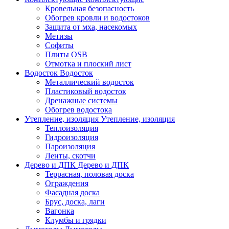
Кровельная безопасность
Обогрев кровли и водостоков
Защита от мха, насекомых
Метизы
Софиты
Плиты OSB
Отмотка и плоский лист
Водосток
Водосток
Металлический водосток
Пластиковый водосток
Дренажные системы
Обогрев водостока
Утепление, изоляция
Утепление, изоляция
Теплоизоляция
Гидроизоляция
Пароизоляция
Ленты, скотчи
Дерево и ДПК
Дерево и ДПК
Террасная, половая доска
Ограждения
Фасадная доска
Брус, доска, лаги
Вагонка
Клумбы и грядки