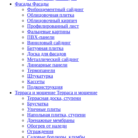
Фасады
Фасады
Фиброцементный сайдинг
Облицовочная плитка
Облицовочный кирпич
Профилированный лист
Фальцевые картины
ПВХ-панели
Виниловый сайдинг
Битумная плитка
Доска для фасадов
Металлический сайдинг
Линеарные панели
Термопанели
Штукатурка
Кассеты
Подконструкция
Терраса и мощение
Терраса и мощение
Террасная доска, ступени
Брусчатка
Уличные плиты
Напольная плитка, ступени
Дренажные мембраны
Обогрев от наледи
Ограждения
Садовые бордюры, клумбы