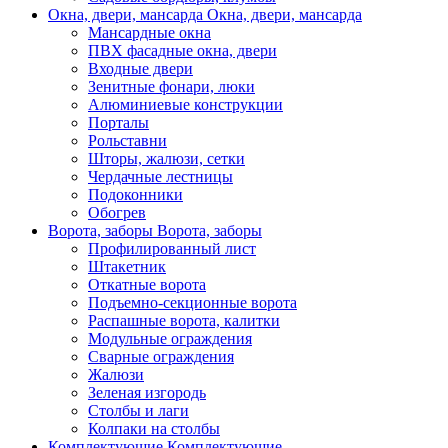
Окна, двери, мансарда
Окна, двери, мансарда
Мансардные окна
ПВХ фасадные окна, двери
Входные двери
Зенитные фонари, люки
Алюминиевые конструкции
Порталы
Рольставни
Шторы, жалюзи, сетки
Чердачные лестницы
Подоконники
Обогрев
Ворота, заборы
Ворота, заборы
Профилированный лист
Штакетник
Откатные ворота
Подъемно-секционные ворота
Распашные ворота, калитки
Модульные ограждения
Сварные ограждения
Жалюзи
Зеленая изгородь
Столбы и лаги
Колпаки на столбы
Комплектующие
Комплектующие