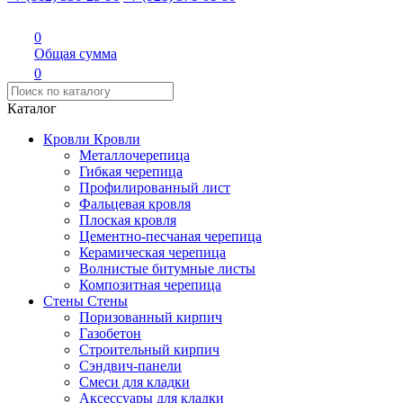
0
Общая сумма
0
Каталог
Кровли
Кровли
Металлочерепица
Гибкая черепица
Профилированный лист
Фальцевая кровля
Плоская кровля
Цементно-песчаная черепица
Керамическая черепица
Волнистые битумные листы
Композитная черепица
Стены
Стены
Поризованный кирпич
Газобетон
Строительный кирпич
Сэндвич-панели
Смеси для кладки
Аксессуары для кладки