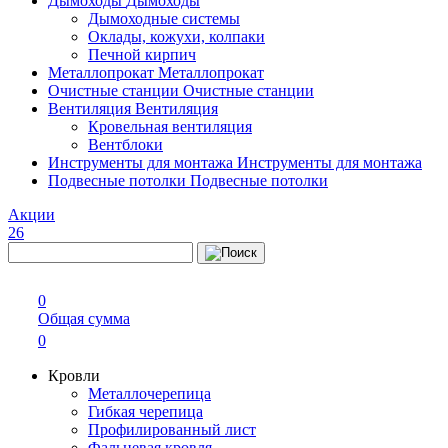
Дымоходы
Дымоходы
Дымоходные системы
Оклады, кожухи, колпаки
Печной кирпич
Металлопрокат
Металлопрокат
Очистные станции
Очистные станции
Вентиляция
Вентиляция
Кровельная вентиляция
Вентблоки
Инструменты для монтажа
Инструменты для монтажа
Подвесные потолки
Подвесные потолки
Акции
26
0
Общая сумма
0
Кровли
Металлочерепица
Гибкая черепица
Профилированный лист
Фальцевая кровля