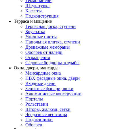
Термопанели
Штукатурка
Кассеты
Подконструкция
Терраса и мощение
Террасная доска, ступени
Брусчатка
Уличные плиты
Напольная плитка, ступени
Дренажные мембраны
Обогрев от наледи
Ограждения
Садовые бордюры, клумбы
Окна, двери, мансарда
Мансардные окна
ПВХ фасадные окна, двери
Входные двери
Зенитные фонари, люки
Алюминиевые конструкции
Порталы
Рольставни
Шторы, жалюзи, сетки
Чердачные лестницы
Подоконники
Обогрев