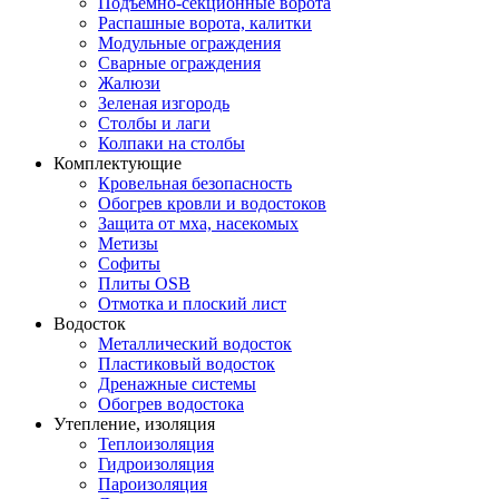
Подъемно-секционные ворота
Распашные ворота, калитки
Модульные ограждения
Сварные ограждения
Жалюзи
Зеленая изгородь
Столбы и лаги
Колпаки на столбы
Комплектующие
Кровельная безопасность
Обогрев кровли и водостоков
Защита от мха, насекомых
Метизы
Софиты
Плиты OSB
Отмотка и плоский лист
Водосток
Металлический водосток
Пластиковый водосток
Дренажные системы
Обогрев водостока
Утепление, изоляция
Теплоизоляция
Гидроизоляция
Пароизоляция