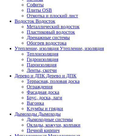
Софиты
Плиты OSB
Отмотка и плоский лист
Водосток
Водосток
Металлический водосток
Пластиковый водосток
Дренажные системы
Обогрев водостока
Утепление, изоляция
Утепление, изоляция
Теплоизоляция
Гидроизоляция
Пароизоляция
Ленты, скотчи
Дерево и ДПК
Дерево и ДПК
Террасная, половая доска
Ограждения
Фасадная доска
Брус, доска, лаги
Вагонка
Клумбы и грядки
Дымоходы
Дымоходы
Дымоходные системы
Оклады, кожухи, колпаки
Печной кирпич
Металлопрокат
Металлопрокат