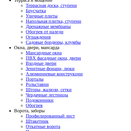
Терраса и мощение
Террасная доска, ступени
Брусчатка
Уличные плиты
Напольная плитка, ступени
Дренажные мембраны
Обогрев от наледи
Ограждения
Садовые бордюры, клумбы
Окна, двери, мансарда
Мансардные окна
ПВХ фасадные окна, двери
Входные двери
Зенитные фонари, люки
Алюминиевые конструкции
Порталы
Рольставни
Шторы, жалюзи, сетки
Чердачные лестницы
Подоконники
Обогрев
Ворота, заборы
Профилированный лист
Штакетник
Откатные ворота