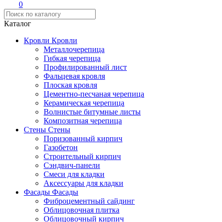
0
Каталог
Кровли
Кровли
Металлочерепица
Гибкая черепица
Профилированный лист
Фальцевая кровля
Плоская кровля
Цементно-песчаная черепица
Керамическая черепица
Волнистые битумные листы
Композитная черепица
Стены
Стены
Поризованный кирпич
Газобетон
Строительный кирпич
Сэндвич-панели
Смеси для кладки
Аксессуары для кладки
Фасады
Фасады
Фиброцементный сайдинг
Облицовочная плитка
Облицовочный кирпич