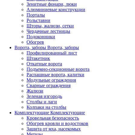
Зенитные фонари, люки
Алюминиевые конструкции
Порталы
Рольставни
Шторы, жалюзи, сетки
Чердачные лестницы
Подоконники
Обогрев
Ворота, заборы
Ворота, заборы
Профилированный лист
Штакетник
Откатные ворота
Подъемно-секционные ворота
Распашные ворота, калитки
Модульные ограждения
Сварные ограждения
Жалюзи
Зеленая изгородь
Столбы и лаги
Колпаки на столбы
Комплектующие
Комплектующие
Кровельная безопасность
Обогрев кровли и водостоков
Защита от мха, насекомых
Метизы