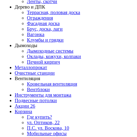
Ленты, скотчи
Дерево и ДПК
Террасная, половая доска
Ограждения
Фасадная доска
Брус, доска, лаги
Вагонка
Клумбы и грядки
Дымоходы
Дымоходные системы
Оклады, кожухи, колпаки
Печной кирпич
Металлопрокат
Очистные станции
Вентиляция
Кровельная вентиляция
Вентблоки
Инструменты для монтажа
Подвесные потолки
Акции
26
Корзина
Где купить?
ул. Оптиков, 22
П.С. ул. Воскова, 10
Мобильные офисы