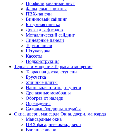
Профилированный лист
Фальцевые картины
ПВХ-панели
Виниловый сайдинг
Битумная плитка
Доска для фасадов
Металлический сайдинг
Линеарные панели
Термопанели
Штукатурка
Кассеты
Подконструкция
Терраса и мощение
Терраса и мощение
Террасная доска, ступени
Брусчатка
Уличные плиты
Напольная плитка, ступени
Дренажные мембраны
Обогрев от наледи
Ограждения
Садовые бордюры, клумбы
Окна, двери, мансарда
Окна, двери, мансарда
Мансардные окна
ПВХ фасадные окна, двери
Входные двери