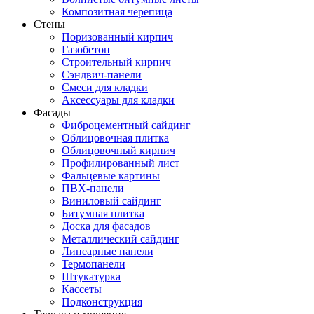
Композитная черепица
Стены
Поризованный кирпич
Газобетон
Строительный кирпич
Сэндвич-панели
Смеси для кладки
Аксессуары для кладки
Фасады
Фиброцементный сайдинг
Облицовочная плитка
Облицовочный кирпич
Профилированный лист
Фальцевые картины
ПВХ-панели
Виниловый сайдинг
Битумная плитка
Доска для фасадов
Металлический сайдинг
Линеарные панели
Термопанели
Штукатурка
Кассеты
Подконструкция