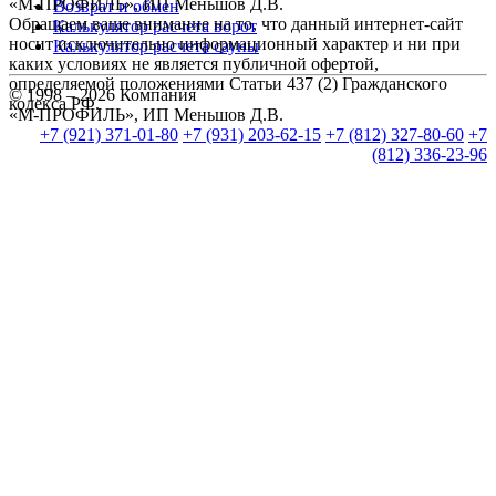
«М-ПРОФИЛЬ», ИП Меньшов Д.В.
Возврат и обмен
Обращаем ваше внимание на то, что данный интернет-сайт
Калькулятор расчета ворот
носит исключительно информационный характер и ни при
Калькулятор расчета сауны
каких условиях не является публичной офертой,
определяемой положениями Статьи 437 (2) Гражданского
© 1998 – 2026 Компания
кодекса РФ.
«М-ПРОФИЛЬ», ИП Меньшов Д.В.
+7 (921) 371-01-80
+7 (931) 203-62-15
+7 (812) 327-80-60
+7
(812) 336-23-96