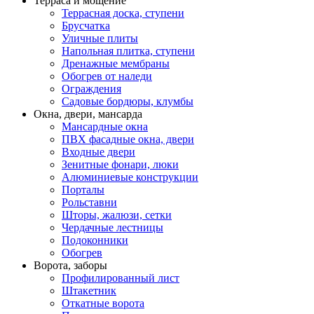
Терраса и мощение
Террасная доска, ступени
Брусчатка
Уличные плиты
Напольная плитка, ступени
Дренажные мембраны
Обогрев от наледи
Ограждения
Садовые бордюры, клумбы
Окна, двери, мансарда
Мансардные окна
ПВХ фасадные окна, двери
Входные двери
Зенитные фонари, люки
Алюминиевые конструкции
Порталы
Рольставни
Шторы, жалюзи, сетки
Чердачные лестницы
Подоконники
Обогрев
Ворота, заборы
Профилированный лист
Штакетник
Откатные ворота