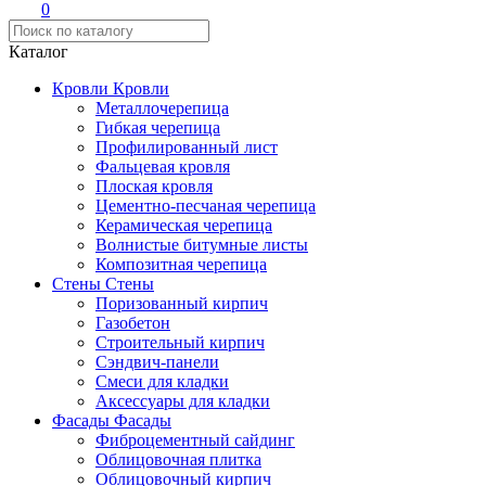
0
Каталог
Кровли
Кровли
Металлочерепица
Гибкая черепица
Профилированный лист
Фальцевая кровля
Плоская кровля
Цементно-песчаная черепица
Керамическая черепица
Волнистые битумные листы
Композитная черепица
Стены
Стены
Поризованный кирпич
Газобетон
Строительный кирпич
Сэндвич-панели
Смеси для кладки
Аксессуары для кладки
Фасады
Фасады
Фиброцементный сайдинг
Облицовочная плитка
Облицовочный кирпич