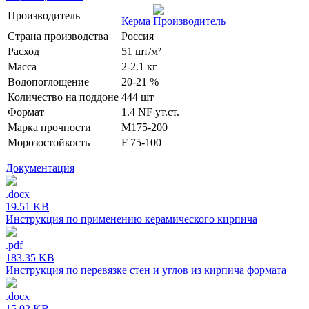
Производитель
Керма
Страна производства
Россия
Расход
51 шт/м²
Масса
2-2.1 кг
Водопоглощение
20-21 %
Количество на поддоне
444 шт
Формат
1.4 NF ут.ст.
Марка прочности
М175-200
Морозостойкость
F 75-100
Документация
.docx
19.51 KB
Инструкция по применению керамического кирпича
.pdf
183.35 KB
Инструкция по перевязке стен и углов из кирпича формата
.docx
15.02 KB