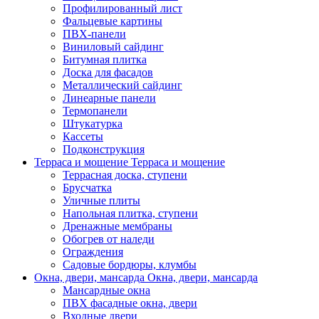
Профилированный лист
Фальцевые картины
ПВХ-панели
Виниловый сайдинг
Битумная плитка
Доска для фасадов
Металлический сайдинг
Линеарные панели
Термопанели
Штукатурка
Кассеты
Подконструкция
Терраса и мощение
Терраса и мощение
Террасная доска, ступени
Брусчатка
Уличные плиты
Напольная плитка, ступени
Дренажные мембраны
Обогрев от наледи
Ограждения
Садовые бордюры, клумбы
Окна, двери, мансарда
Окна, двери, мансарда
Мансардные окна
ПВХ фасадные окна, двери
Входные двери