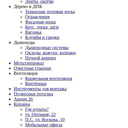
Ленты, скотчи
Дерево и ДПК
Террасная, половая доска
Ограждения
Фасадная доска
Брус, доска, лаги
Вагонка
Клумбы и грядки
Дымоходы
Дымоходные системы
Оклады, кожухи, колпаки
Печной кирпич
Металлопрокат
Очистные станции
Вентиляция
Кровельная вентиляция
Вентблоки
Инструменты для монтажа
Подвесные потолки
Акции
26
Корзина
Где купить?
ул. Оптиков, 22
П.С. ул. Воскова, 10
Мобильные офисы