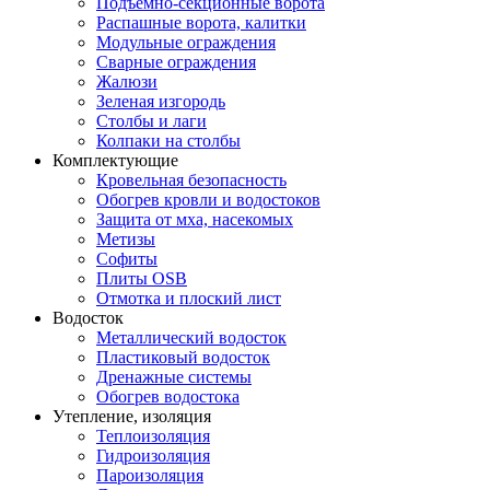
Подъемно-секционные ворота
Распашные ворота, калитки
Модульные ограждения
Сварные ограждения
Жалюзи
Зеленая изгородь
Столбы и лаги
Колпаки на столбы
Комплектующие
Кровельная безопасность
Обогрев кровли и водостоков
Защита от мха, насекомых
Метизы
Софиты
Плиты OSB
Отмотка и плоский лист
Водосток
Металлический водосток
Пластиковый водосток
Дренажные системы
Обогрев водостока
Утепление, изоляция
Теплоизоляция
Гидроизоляция
Пароизоляция