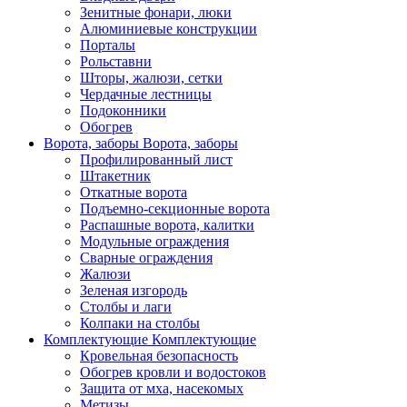
Зенитные фонари, люки
Алюминиевые конструкции
Порталы
Рольставни
Шторы, жалюзи, сетки
Чердачные лестницы
Подоконники
Обогрев
Ворота, заборы
Ворота, заборы
Профилированный лист
Штакетник
Откатные ворота
Подъемно-секционные ворота
Распашные ворота, калитки
Модульные ограждения
Сварные ограждения
Жалюзи
Зеленая изгородь
Столбы и лаги
Колпаки на столбы
Комплектующие
Комплектующие
Кровельная безопасность
Обогрев кровли и водостоков
Защита от мха, насекомых
Метизы