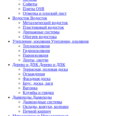
Софиты
Плиты OSB
Отмотка и плоский лист
Водосток
Водосток
Металлический водосток
Пластиковый водосток
Дренажные системы
Обогрев водостока
Утепление, изоляция
Утепление, изоляция
Теплоизоляция
Гидроизоляция
Пароизоляция
Ленты, скотчи
Дерево и ДПК
Дерево и ДПК
Террасная, половая доска
Ограждения
Фасадная доска
Брус, доска, лаги
Вагонка
Клумбы и грядки
Дымоходы
Дымоходы
Дымоходные системы
Оклады, кожухи, колпаки
Печной кирпич
Металлопрокат
Металлопрокат