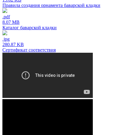
Правила создания орнамента баварской кладки
.pdf
8.07 MB
Каталог баварской кладки
.jpg
280.87 KB
Сертификат соответствия