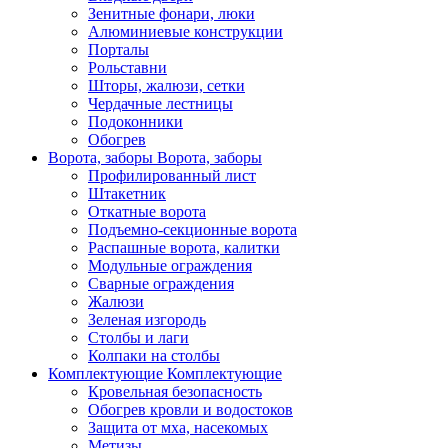
Зенитные фонари, люки
Алюминиевые конструкции
Порталы
Рольставни
Шторы, жалюзи, сетки
Чердачные лестницы
Подоконники
Обогрев
Ворота, заборы
Ворота, заборы
Профилированный лист
Штакетник
Откатные ворота
Подъемно-секционные ворота
Распашные ворота, калитки
Модульные ограждения
Сварные ограждения
Жалюзи
Зеленая изгородь
Столбы и лаги
Колпаки на столбы
Комплектующие
Комплектующие
Кровельная безопасность
Обогрев кровли и водостоков
Защита от мха, насекомых
Метизы