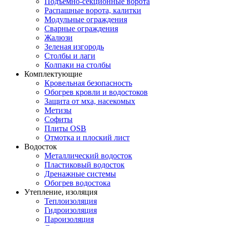
Подъемно-секционные ворота
Распашные ворота, калитки
Модульные ограждения
Сварные ограждения
Жалюзи
Зеленая изгородь
Столбы и лаги
Колпаки на столбы
Комплектующие
Кровельная безопасность
Обогрев кровли и водостоков
Защита от мха, насекомых
Метизы
Софиты
Плиты OSB
Отмотка и плоский лист
Водосток
Металлический водосток
Пластиковый водосток
Дренажные системы
Обогрев водостока
Утепление, изоляция
Теплоизоляция
Гидроизоляция
Пароизоляция