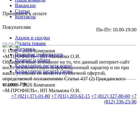
Вакансии
Статьи
Принимаем к оплате
Контакты
Покупателям
Пн-Пт: 10.00-19.00
Акции и скидки
Оплата товара
Доставка
© 1998 – 2026 Компания
Правовая информация
«М-ПРОФИЛЬ», ИП Малькова О.И.
Возврат и обмен
Обращаем ваше внимание на то, что данный интернет-сайт
Калькулятор расчета ворот
носит исключительно информационный характер и ни при
Калькулятор расчета сауны
каких условиях не является публичной офертой,
определяемой положениями Статьи 437 (2) Гражданского
кодекса РФ.
© 1998 – 2026 Компания
«М-ПРОФИЛЬ», ИП Малькова О.И.
+7 (921) 371-01-80
+7 (931) 203-62-15
+7 (812) 327-80-60
+7
(812) 336-23-96