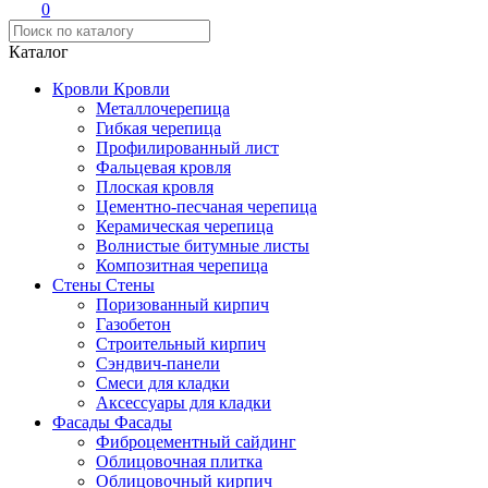
0
Каталог
Кровли
Кровли
Металлочерепица
Гибкая черепица
Профилированный лист
Фальцевая кровля
Плоская кровля
Цементно-песчаная черепица
Керамическая черепица
Волнистые битумные листы
Композитная черепица
Стены
Стены
Поризованный кирпич
Газобетон
Строительный кирпич
Сэндвич-панели
Смеси для кладки
Аксессуары для кладки
Фасады
Фасады
Фиброцементный сайдинг
Облицовочная плитка
Облицовочный кирпич