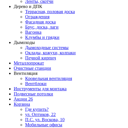
Ленты, скотчи
Дерево и ДПК
Террасная, половая доска
Ограждения
Фасадная доска
Брус, доска, лаги
Вагонка
Клумбы и грядки
Дымоходы
Дымоходные системы
Оклады, кожухи, колпаки
Печной кирпич
Металлопрокат
Очистные станции
Вентиляция
Кровельная вентиляция
Вентблоки
Инструменты для монтажа
Подвесные потолки
Акции
26
Корзина
Где купить?
ул. Оптиков, 22
П.С. ул. Воскова, 10
Мобильные офисы