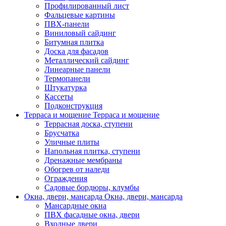
Профилированный лист
Фальцевые картины
ПВХ-панели
Виниловый сайдинг
Битумная плитка
Доска для фасадов
Металлический сайдинг
Линеарные панели
Термопанели
Штукатурка
Кассеты
Подконструкция
Терраса и мощение
Терраса и мощение
Террасная доска, ступени
Брусчатка
Уличные плиты
Напольная плитка, ступени
Дренажные мембраны
Обогрев от наледи
Ограждения
Садовые бордюры, клумбы
Окна, двери, мансарда
Окна, двери, мансарда
Мансардные окна
ПВХ фасадные окна, двери
Входные двери