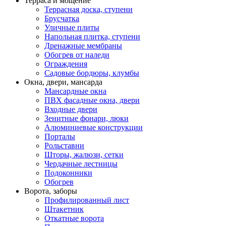
Терраса и мощение
Террасная доска, ступени
Брусчатка
Уличные плиты
Напольная плитка, ступени
Дренажные мембраны
Обогрев от наледи
Ограждения
Садовые бордюры, клумбы
Окна, двери, мансарда
Мансардные окна
ПВХ фасадные окна, двери
Входные двери
Зенитные фонари, люки
Алюминиевые конструкции
Порталы
Рольставни
Шторы, жалюзи, сетки
Чердачные лестницы
Подоконники
Обогрев
Ворота, заборы
Профилированный лист
Штакетник
Откатные ворота