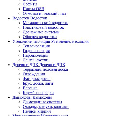
Софиты
Плиты OSB
Отмотка и плоский лист
Водосток
Водосток
Металлический водосток
Пластиковый водосток
Дренажные системы
Обогрев водостока
Утепление, изоляция
Утепление, изоляция
Теплоизоляция
Гидроизоляция
Пароизоляция
Ленты, скотчи
Дерево и ДПК
Дерево и ДПК
Террасная, половая доска
Ограждения
Фасадная доска
Брус, доска, лаги
Вагонка
Клумбы и грядки
Дымоходы
Дымоходы
Дымоходные системы
Оклады, кожухи, колпаки
Печной кирпич
Металлопрокат
Металлопрокат