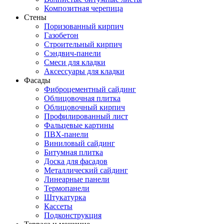
Композитная черепица
Стены
Поризованный кирпич
Газобетон
Строительный кирпич
Сэндвич-панели
Смеси для кладки
Аксессуары для кладки
Фасады
Фиброцементный сайдинг
Облицовочная плитка
Облицовочный кирпич
Профилированный лист
Фальцевые картины
ПВХ-панели
Виниловый сайдинг
Битумная плитка
Доска для фасадов
Металлический сайдинг
Линеарные панели
Термопанели
Штукатурка
Кассеты
Подконструкция